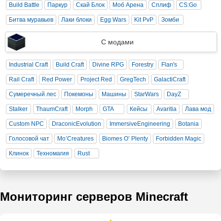
Build Battle
Паркур
Скай Блок
Моб Арена
Сплиф
CS:Go
Битва муравьев
Лаки блоки
Egg Wars
Kit PvP
Зомби
С модами
Industrial Craft
Build Craft
Divine RPG
Forestry
Flan's
Rail Craft
Red Power
Project Red
GregTech
GalactiCraft
Сумеречный лес
Покемоны
Машины
StarWars
DayZ
Stalker
ThaumCraft
Morph
GTA
Кейсы
Avaritia
Лава мод
Custom NPC
DraconicEvolution
ImmersiveEngineering
Botania
Голосовой чат
Mo’Creatures
Biomes O’ Plenty
Forbidden Magic
Клинок
Техномагия
Rust
Мониторинг серверов Minecraft