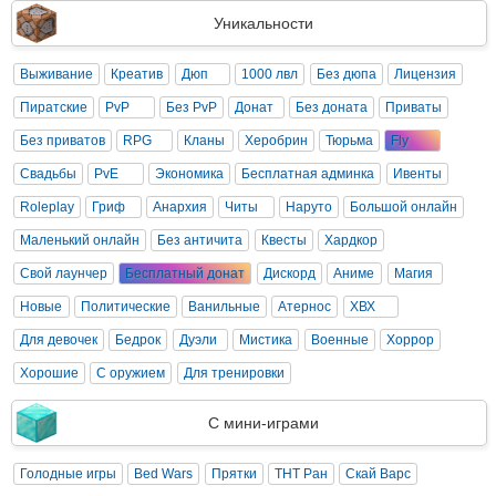
Уникальности
Выживание
Креатив
Дюп
1000 лвл
Без дюпа
Лицензия
Пиратские
PvP
Без PvP
Донат
Без доната
Приваты
Без приватов
RPG
Кланы
Херобрин
Тюрьма
Fly
Свадьбы
PvE
Экономика
Бесплатная админка
Ивенты
Roleplay
Гриф
Анархия
Читы
Наруто
Большой онлайн
Маленький онлайн
Без античита
Квесты
Хардкор
Свой лаунчер
Бесплатный донат
Дискорд
Аниме
Магия
Новые
Политические
Ванильные
Атернос
ХВХ
Для девочек
Бедрок
Дуэли
Мистика
Военные
Хоррор
Хорошие
С оружием
Для тренировки
С мини-играми
Голодные игры
Bed Wars
Прятки
ТНТ Ран
Скай Варс