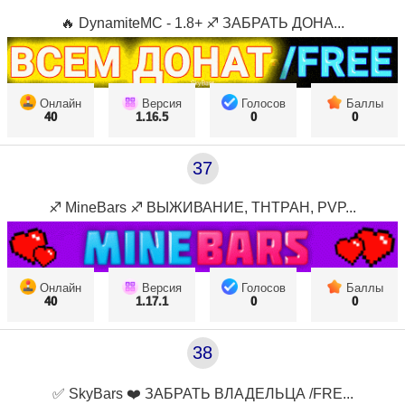
🔥 DynamiteMC - 1.8+ ♐ ЗАБРАТЬ ДОНА...
Онлайн
Версия
Голосов
Баллы
40
1.16.5
0
0
37
♐ MineBars ♐ ВЫЖИВАНИЕ, ТНТРАН, PVP...
Онлайн
Версия
Голосов
Баллы
40
1.17.1
0
0
38
✅ SkyBars ❤️ ЗАБРАТЬ ВЛАДЕЛЬЦА /FRE...