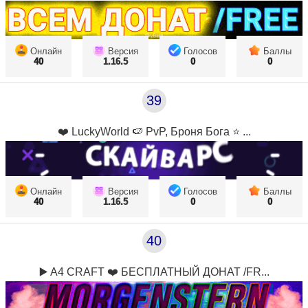
Онлайн
Версия
Голосов
Баллы
40
1.16.5
0
0
39
❤️ LuckyWorld 🍉 PvP, Броня Бога ⭐ ...
Онлайн
Версия
Голосов
Баллы
40
1.16.5
0
0
40
▶️ A4 CRAFT ❤️ БЕСПЛАТНЫЙ ДОНАТ /FR...