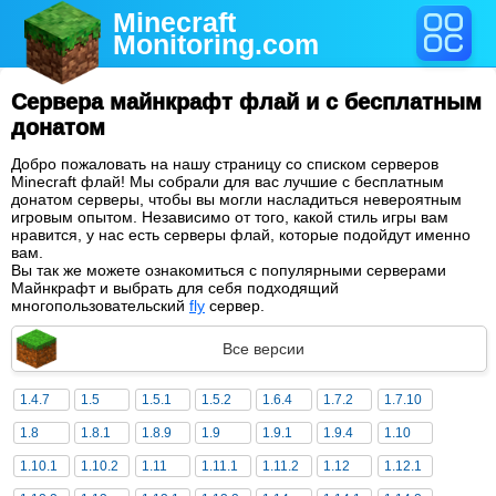
Minecraft
Monitoring
.com
Сервера майнкрафт флай и с бесплатным
донатом
Добро пожаловать на нашу страницу со списком серверов
Minecraft флай! Мы собрали для вас лучшие с бесплатным
донатом серверы, чтобы вы могли насладиться невероятным
игровым опытом. Независимо от того, какой стиль игры вам
нравится, у нас есть серверы флай, которые подойдут именно
вам.
Вы так же можете ознакомиться с популярными серверами
Майнкрафт и выбрать для себя подходящий
многопользовательский
fly
сервер.
Все версии
1.4.7
1.5
1.5.1
1.5.2
1.6.4
1.7.2
1.7.10
1.8
1.8.1
1.8.9
1.9
1.9.1
1.9.4
1.10
1.10.1
1.10.2
1.11
1.11.1
1.11.2
1.12
1.12.1