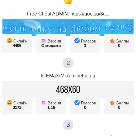
Free Cheat ADMIN: https://goo.su/8u...
Онлайн
Версия
Голосов
Баллы
4406
С модами
1
0
2
ICEMaXiMkA.minehut.gg
Онлайн
Версия
Голосов
Баллы
3173
1.16
0
0
3