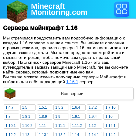
Minecraft
Monitoring
.com
Сервера майнкрафт 1.16
Мы стремимся предоставить вам подробную информацию о
каждом 1.16 сервере в нашем списке. Вы найдете описания
игровых режимов, правила сервера 1.16, активность игроков и
другие важные детали. Мы также предоставляем рейтинги и
отзывы от игроков, чтобы помочь вам сделать правильный
выбор. Наш список серверов Minecraft 1.16 - это ваш
путеводитель в захватывающий мир Minecraft, где вы сможете
найти сервер, который подходит именно вам.
Вы так же можете изучить популярные серверы Майнкрафт и
выбрать для себя подходящий
1.16.1
сервер.
Все версии
1.4.7
1.5
1.5.1
1.5.2
1.6.4
1.7.2
1.7.10
1.8
1.8.1
1.8.9
1.9
1.9.1
1.9.4
1.10
1.10.1
1.10.2
1.11
1.11.1
1.11.2
1.12
1.12.1
1.12.2
1.13
1.13.1
1.13.2
1.14
1.14.1
1.14.2