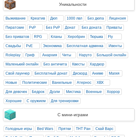
Уникальности
Выживание
Креатив
Дюп
1000 лвл
Без дюпа
Лицензия
Пиратские
PvP
Без PvP
Донат
Без доната
Приваты
Без приватов
RPG
Кланы
Херобрин
Тюрьма
Fly
Свадьбы
PvE
Экономика
Бесплатная админка
Ивенты
Roleplay
Гриф
Анархия
Читы
Наруто
Большой онлайн
Маленький онлайн
Без античита
Квесты
Хардкор
Свой лаунчер
Бесплатный донат
Дискорд
Аниме
Магия
Новые
Политические
Ванильные
Атернос
ХВХ
Для девочек
Бедрок
Дуэли
Мистика
Военные
Хоррор
Хорошие
С оружием
Для тренировки
С мини-играми
Голодные игры
Bed Wars
Прятки
ТНТ Ран
Скай Варс