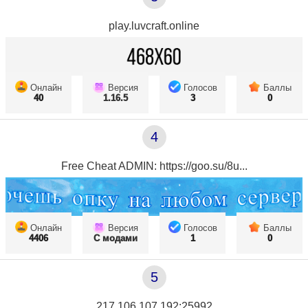
play.luvcraft.online
Онлайн
Версия
Голосов
Баллы
40
1.16.5
3
0
4
Free Cheat ADMIN: https://goo.su/8u...
Онлайн
Версия
Голосов
Баллы
4406
С модами
1
0
5
217.106.107.192:25992