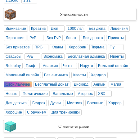
1.19.60
1.21
Уникальности
Выживание
Креатив
Дюп
1000 лвл
Без дюпа
Лицензия
Пиратские
PvP
Без PvP
Донат
Без доната
Приваты
Без приватов
RPG
Кланы
Херобрин
Тюрьма
Fly
Свадьбы
PvE
Экономика
Бесплатная админка
Ивенты
Roleplay
Гриф
Анархия
Читы
Наруто
Большой онлайн
Маленький онлайн
Без античита
Квесты
Хардкор
Свой лаунчер
Бесплатный донат
Дискорд
Аниме
Магия
Новые
Политические
Ванильные
Атернос
ХВХ
Для девочек
Бедрок
Дуэли
Мистика
Военные
Хоррор
Хорошие
С оружием
Для тренировки
С мини-играми