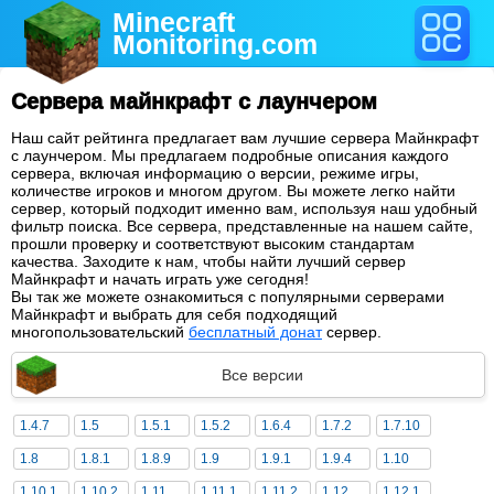
Minecraft
Monitoring
.com
Сервера майнкрафт с лаунчером
Наш сайт рейтинга предлагает вам лучшие сервера Майнкрафт
с лаунчером. Мы предлагаем подробные описания каждого
сервера, включая информацию о версии, режиме игры,
количестве игроков и многом другом. Вы можете легко найти
сервер, который подходит именно вам, используя наш удобный
фильтр поиска. Все сервера, представленные на нашем сайте,
прошли проверку и соответствуют высоким стандартам
качества. Заходите к нам, чтобы найти лучший сервер
Майнкрафт и начать играть уже сегодня!
Вы так же можете ознакомиться с популярными серверами
Майнкрафт и выбрать для себя подходящий
многопользовательский
бесплатный донат
сервер.
Все версии
1.4.7
1.5
1.5.1
1.5.2
1.6.4
1.7.2
1.7.10
1.8
1.8.1
1.8.9
1.9
1.9.1
1.9.4
1.10
1.10.1
1.10.2
1.11
1.11.1
1.11.2
1.12
1.12.1