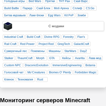
Голодные игры
Bed Wars
Прятки
ТНТ Ран
Скай Варс
Build Battle
Паркур
Скай Блок
Моб Арена
Сплиф
CS:Go
Битва муравьев
Лаки блоки
Egg Wars
Kit PvP
Зомби
С модами
Industrial Craft
Build Craft
Divine RPG
Forestry
Flan's
Rail Craft
Red Power
Project Red
GregTech
GalactiCraft
Сумеречный лес
Покемоны
Машины
StarWars
DayZ
Stalker
ThaumCraft
Morph
GTA
Кейсы
Avaritia
Лава мод
Custom NPC
DraconicEvolution
ImmersiveEngineering
Botania
Голосовой чат
Mo’Creatures
Biomes O’ Plenty
Forbidden Magic
Клинок
Техномагия
Rust
Мониторинг серверов Minecraft