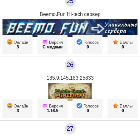
25
Beemo.Fun Hi-tech сервер
Онлайн
Версия
Голосов
Баллы
3
С модами
0
0
26
185.9.145.183:25833
Онлайн
Версия
Голосов
Баллы
3
1.16.5
0
0
27