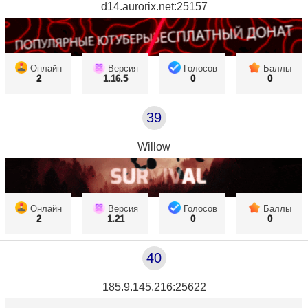
d14.aurorix.net:25157
Онлайн
Версия
Голосов
Баллы
2
1.16.5
0
0
39
Willow
Онлайн
Версия
Голосов
Баллы
2
1.21
0
0
40
185.9.145.216:25622