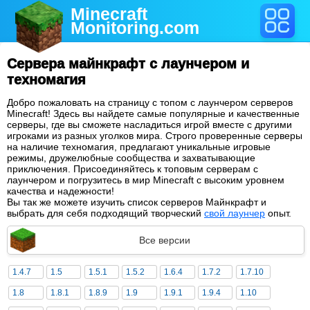
Minecraft
Monitoring
.com
Сервера майнкрафт с лаунчером и
техномагия
Добро пожаловать на страницу с топом с лаунчером серверов
Minecraft! Здесь вы найдете самые популярные и качественные
серверы, где вы сможете насладиться игрой вместе с другими
игроками из разных уголков мира. Строго проверенные серверы
на наличие техномагия, предлагают уникальные игровые
режимы, дружелюбные сообщества и захватывающие
приключения. Присоединяйтесь к топовым серверам с
лаунчером и погрузитесь в мир Minecraft с высоким уровнем
качества и надежности!
Вы так же можете изучить список серверов Майнкрафт и
выбрать для себя подходящий творческий
свой лаунчер
опыт.
Все версии
1.4.7
1.5
1.5.1
1.5.2
1.6.4
1.7.2
1.7.10
1.8
1.8.1
1.8.9
1.9
1.9.1
1.9.4
1.10