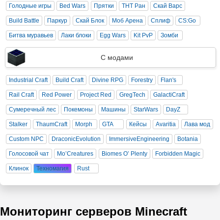
Голодные игры
Bed Wars
Прятки
ТНТ Ран
Скай Варс
Build Battle
Паркур
Скай Блок
Моб Арена
Сплиф
CS:Go
Битва муравьев
Лаки блоки
Egg Wars
Kit PvP
Зомби
С модами
Industrial Craft
Build Craft
Divine RPG
Forestry
Flan's
Rail Craft
Red Power
Project Red
GregTech
GalactiCraft
Сумеречный лес
Покемоны
Машины
StarWars
DayZ
Stalker
ThaumCraft
Morph
GTA
Кейсы
Avaritia
Лава мод
Custom NPC
DraconicEvolution
ImmersiveEngineering
Botania
Голосовой чат
Mo’Creatures
Biomes O’ Plenty
Forbidden Magic
Клинок
Техномагия
Rust
Мониторинг серверов Minecraft