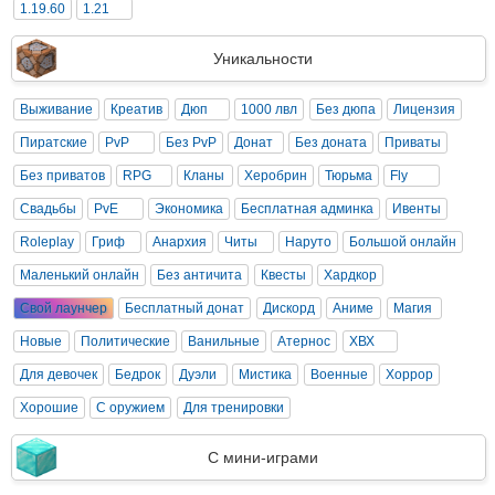
1.19.60
1.21
Уникальности
Выживание
Креатив
Дюп
1000 лвл
Без дюпа
Лицензия
Пиратские
PvP
Без PvP
Донат
Без доната
Приваты
Без приватов
RPG
Кланы
Херобрин
Тюрьма
Fly
Свадьбы
PvE
Экономика
Бесплатная админка
Ивенты
Roleplay
Гриф
Анархия
Читы
Наруто
Большой онлайн
Маленький онлайн
Без античита
Квесты
Хардкор
Свой лаунчер
Бесплатный донат
Дискорд
Аниме
Магия
Новые
Политические
Ванильные
Атернос
ХВХ
Для девочек
Бедрок
Дуэли
Мистика
Военные
Хоррор
Хорошие
С оружием
Для тренировки
С мини-играми