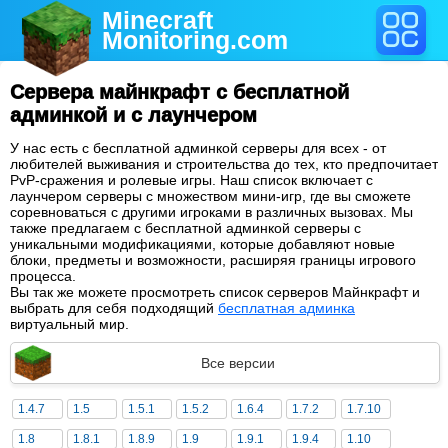
Minecraft
Monitoring
.com
Сервера майнкрафт с бесплатной
админкой и с лаунчером
У нас есть с бесплатной админкой серверы для всех - от
любителей выживания и строительства до тех, кто предпочитает
PvP-сражения и ролевые игры. Наш список включает с
лаунчером серверы с множеством мини-игр, где вы сможете
соревноваться с другими игроками в различных вызовах. Мы
также предлагаем с бесплатной админкой серверы с
уникальными модификациями, которые добавляют новые
блоки, предметы и возможности, расширяя границы игрового
процесса.
Вы так же можете просмотреть список серверов Майнкрафт и
выбрать для себя подходящий
бесплатная админка
виртуальный мир.
Все версии
1.4.7
1.5
1.5.1
1.5.2
1.6.4
1.7.2
1.7.10
1.8
1.8.1
1.8.9
1.9
1.9.1
1.9.4
1.10