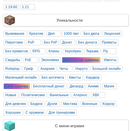
1.19.60
1.21
Уникальности
Выживание
Креатив
Дюп
1000 лвл
Без дюпа
Лицензия
Пиратские
PvP
Без PvP
Донат
Без доната
Приваты
Без приватов
RPG
Кланы
Херобрин
Тюрьма
Fly
Свадьбы
PvE
Экономика
Бесплатная админка
Ивенты
Roleplay
Гриф
Анархия
Читы
Наруто
Большой онлайн
Маленький онлайн
Без античита
Квесты
Хардкор
Свой лаунчер
Бесплатный донат
Дискорд
Аниме
Магия
Новые
Политические
Ванильные
Атернос
ХВХ
Для девочек
Бедрок
Дуэли
Мистика
Военные
Хоррор
Хорошие
С оружием
Для тренировки
С мини-играми