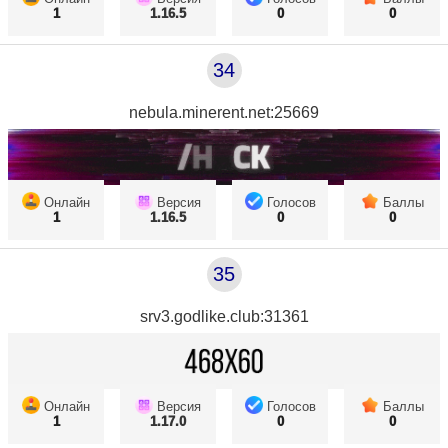
1
1.16.5
0
0
34
nebula.minerent.net:25669
Онлайн
Версия
Голосов
Баллы
1
1.16.5
0
0
35
srv3.godlike.club:31361
Онлайн
Версия
Голосов
Баллы
1
1.17.0
0
0