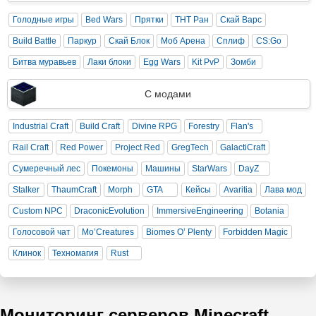
Голодные игры
Bed Wars
Прятки
ТНТ Ран
Скай Варс
Build Battle
Паркур
Скай Блок
Моб Арена
Сплиф
CS:Go
Битва муравьев
Лаки блоки
Egg Wars
Kit PvP
Зомби
С модами
Industrial Craft
Build Craft
Divine RPG
Forestry
Flan's
Rail Craft
Red Power
Project Red
GregTech
GalactiCraft
Сумеречный лес
Покемоны
Машины
StarWars
DayZ
Stalker
ThaumCraft
Morph
GTA
Кейсы
Avaritia
Лава мод
Custom NPC
DraconicEvolution
ImmersiveEngineering
Botania
Голосовой чат
Mo’Creatures
Biomes O’ Plenty
Forbidden Magic
Клинок
Техномагия
Rust
Мониторинг серверов Minecraft