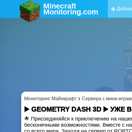
Minecraft
Добави
Monitoring
.com
Мониторинг Майнкрафт
Сервера с мини-играм
▶️ GEOMETRY DASH 3D ▶️ УЖЕ 
🌟 Присоединяйся к приключению на наше
бесконечными возможностями. Вместе с на
со всего мира. Заходи на сервер от ROBTO