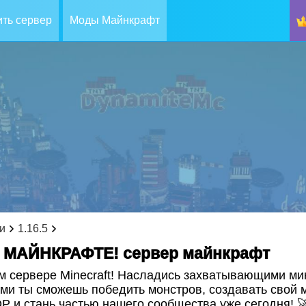
ть сервер
Моды Майнкрафт
и
1.16.5
В МАЙНКРАФТЕ! cервер майнкрафт
м сервере Minecraft! Насладись захватывающими ми
ми ты сможешь победить монстров, создавать свой 
P и стань частью нашего сообщества уже сегодня! 