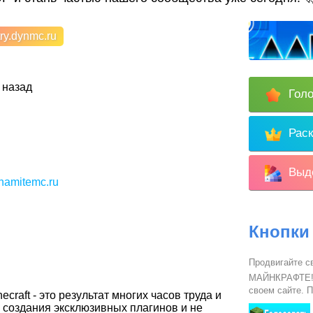
y.dynmc.ru
 назад
Голо
Раск
Выде
ynamitemc.ru
Кнопки
Продвигайте с
МАЙНКРАФТЕ! в
своем сайте. П
raft - это результат многих часов труда и
 создания эксклюзивных плагинов и не