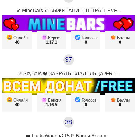
♐ MineBars ♐ ВЫЖИВАНИЕ, ТНТРАН, PVP...
Онлайн
Версия
Голосов
Баллы
40
1.17.1
0
0
37
✅ SkyBars ❤️ ЗАБРАТЬ ВЛАДЕЛЬЦА /FRE...
Онлайн
Версия
Голосов
Баллы
40
1.16.5
0
0
38
❤️ LuckyWorld 🍉 PvP, Броня Бога ⭐ ...