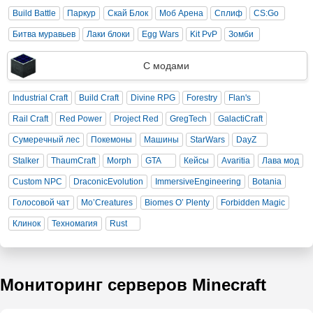
Build Battle
Паркур
Скай Блок
Моб Арена
Сплиф
CS:Go
Битва муравьев
Лаки блоки
Egg Wars
Kit PvP
Зомби
С модами
Industrial Craft
Build Craft
Divine RPG
Forestry
Flan's
Rail Craft
Red Power
Project Red
GregTech
GalactiCraft
Сумеречный лес
Покемоны
Машины
StarWars
DayZ
Stalker
ThaumCraft
Morph
GTA
Кейсы
Avaritia
Лава мод
Custom NPC
DraconicEvolution
ImmersiveEngineering
Botania
Голосовой чат
Mo’Creatures
Biomes O’ Plenty
Forbidden Magic
Клинок
Техномагия
Rust
Мониторинг серверов Minecraft