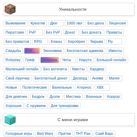
Уникальности
Выживание
Креатив
Дюп
1000 лвл
Без дюпа
Лицензия
Пиратские
PvP
Без PvP
Донат
Без доната
Приваты
Без приватов
RPG
Кланы
Херобрин
Тюрьма
Fly
Свадьбы
PvE
Экономика
Бесплатная админка
Ивенты
Roleplay
Гриф
Анархия
Читы
Наруто
Большой онлайн
Маленький онлайн
Без античита
Квесты
Хардкор
Свой лаунчер
Бесплатный донат
Дискорд
Аниме
Магия
Новые
Политические
Ванильные
Атернос
ХВХ
Для девочек
Бедрок
Дуэли
Мистика
Военные
Хоррор
Хорошие
С оружием
Для тренировки
С мини-играми
Голодные игры
Bed Wars
Прятки
ТНТ Ран
Скай Варс