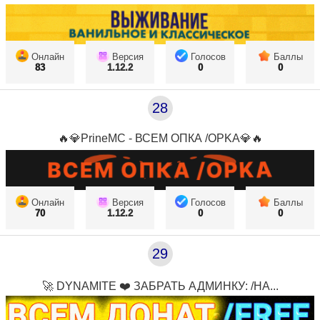
Онлайн
Версия
Голосов
Баллы
83
1.12.2
0
0
28
🔥💎PrineMC - ВСЕМ ОПКА /OPKA💎🔥
Онлайн
Версия
Голосов
Баллы
70
1.12.2
0
0
29
🚀 DYNAMITE ❤️ ЗАБРАТЬ АДМИНКУ: /HA...