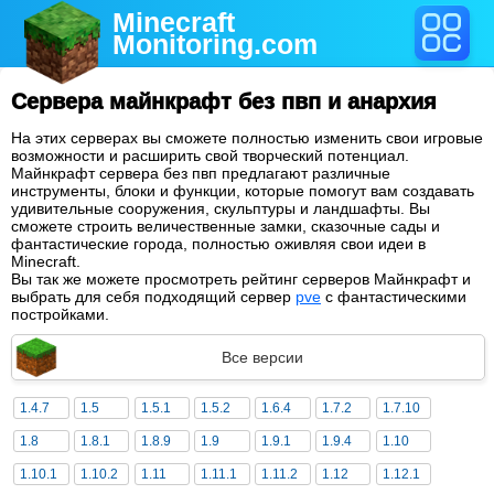
Minecraft
Monitoring
.com
Сервера майнкрафт без пвп и анархия
На этих серверах вы сможете полностью изменить свои игровые
возможности и расширить свой творческий потенциал.
Майнкрафт сервера без пвп предлагают различные
инструменты, блоки и функции, которые помогут вам создавать
удивительные сооружения, скульптуры и ландшафты. Вы
сможете строить величественные замки, сказочные сады и
фантастические города, полностью оживляя свои идеи в
Minecraft.
Вы так же можете просмотреть рейтинг серверов Майнкрафт и
выбрать для себя подходящий сервер
pve
с фантастическими
постройками.
Все версии
1.4.7
1.5
1.5.1
1.5.2
1.6.4
1.7.2
1.7.10
1.8
1.8.1
1.8.9
1.9
1.9.1
1.9.4
1.10
1.10.1
1.10.2
1.11
1.11.1
1.11.2
1.12
1.12.1