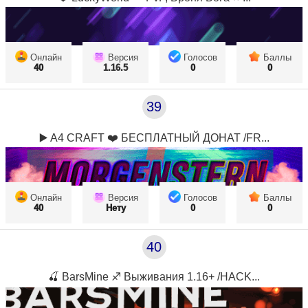
Онлайн
Версия
Голосов
Баллы
40
1.16.5
0
0
39
▶️ A4 CRAFT ❤️ БЕСПЛАТНЫЙ ДОНАТ /FR...
Онлайн
Версия
Голосов
Баллы
40
Нету
0
0
40
🍒 BarsMine ♐ Выживания 1.16+ /HACK...