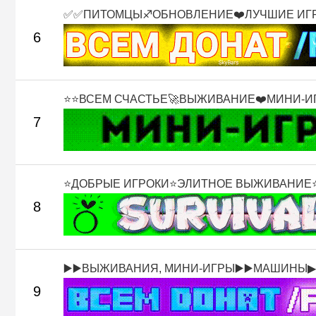
✅✅ПИТОМЦЫ♐ОБНОВЛЕНИЕ❤️ЛУЧШИЕ ИГРО
6
⭐⭐ВСЕМ СЧАСТЬЕ🚀ВЫЖИВАНИЕ❤️МИНИ-ИГР
7
⭐ДОБРЫЕ ИГРОКИ⭐ЭЛИТНОЕ ВЫЖИВАНИЕ⭐К
8
▶️▶️ВЫЖИВАНИЯ, МИНИ-ИГРЫ▶️▶️МАШИНЫ▶.
9