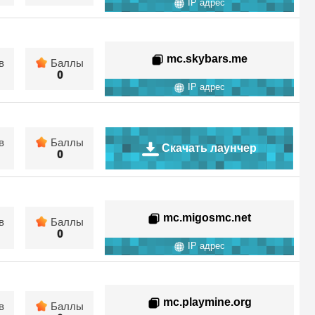
IP адрес
mc.skybars.me
в
Баллы
0
IP адрес
в
Баллы
Скачать лаунчер
0
mc.migosmc.net
в
Баллы
0
IP адрес
mc.playmine.org
в
Баллы