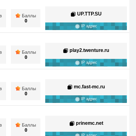
UP.TTP.SU
в
Баллы
0
IP адрес
play2.twenture.ru
в
Баллы
0
IP адрес
mc.fast-mc.ru
в
Баллы
0
IP адрес
prinemc.net
в
Баллы
0
IP адрес