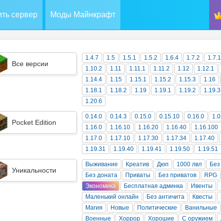
ть сервер
Моды Майнкрафт
1.4.7
1.5
1.5.1
1.5.2
1.6.4
1.7.2
1.7.
Все версии
1.10.2
1.11
1.11.1
1.11.2
1.12
1.12.1
1.14.4
1.15
1.15.1
1.15.2
1.15.3
1.16
1.18.1
1.18.2
1.19
1.19.1
1.19.2
1.19.3
1.20.6
0.14.0
0.14.3
0.15.0
0.15.10
0.16.0
1.0
Pocket Edition
1.16.0
1.16.10
1.16.20
1.16.40
1.16.100
1.17.0
1.17.10
1.17.30
1.17.34
1.17.40
1.19.31
1.19.40
1.19.41
1.19.50
1.19.51
Выживание
Креатив
Дюп
1000 лвл
Без
Уникальности
Без доната
Приваты
Без приватов
RPG
Экономика
Бесплатная админка
Ивенты
Маленький онлайн
Без античита
Квесты
Магия
Новые
Политические
Ванильные
Военные
Хоррор
Хорошие
С оружием