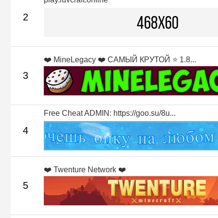
2
❤️ MineLegacy ❤️ САМЫЙ КРУТОЙ ⭐ 1.8...
3
Free Cheat ADMIN: https://goo.su/8u...
4
❤️ Twenture Network ❤️
5