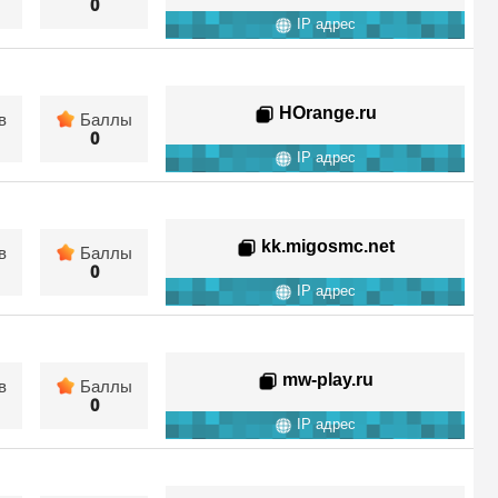
0
IP адрес
HOrange.ru
в
Баллы
0
IP адрес
kk.migosmc.net
в
Баллы
0
IP адрес
mw-play.ru
в
Баллы
0
IP адрес