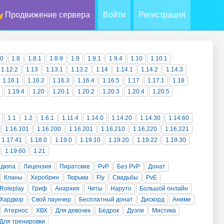
Продвижение сервера
Войти
Регистрация
10
1.8
1.8.1
1.8.9
1.9
1.9.1
1.9.4
1.10
1.10.1
1.12.2
1.13
1.13.1
1.13.2
1.14
1.14.1
1.14.2
1.14.3
1.16.1
1.16.2
1.16.3
1.16.4
1.16.5
1.17
1.17.1
1.18
1.19.4
1.20
1.20.1
1.20.2
1.20.3
1.20.4
1.20.5
1.1
1.2
1.6.1
1.11.4
1.14.0
1.14.20
1.14.30
1.14.60
1.16.101
1.16.200
1.16.201
1.16.210
1.16.220
1.16.221
1.17.41
1.18.0
1.19.0
1.19.10
1.19.20
1.19.22
1.19.30
1.19.60
1.21
 дюпа
Лицензия
Пиратские
PvP
Без PvP
Донат
Кланы
Херобрин
Тюрьма
Fly
Свадьбы
PvE
Roleplay
Гриф
Анархия
Читы
Наруто
Большой онлайн
Хардкор
Свой лаунчер
Бесплатный донат
Дискорд
Аниме
Атернос
ХВХ
Для девочек
Бедрок
Дуэли
Мистика
Для тренировки