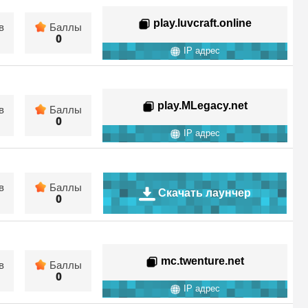
play.luvcraft.online
в
Баллы
0
IP адрес
play.MLegacy.net
в
Баллы
0
IP адрес
в
Баллы
Скачать лаунчер
0
mc.twenture.net
в
Баллы
0
IP адрес