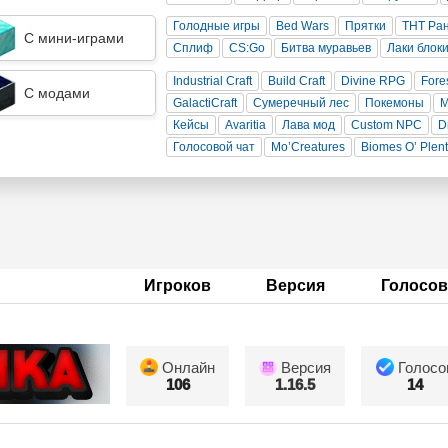
Голодные игры
Bed Wars
Прятки
ТНТ Ра
С мини-играми
Сплиф
CS:Go
Битва муравьев
Лаки блок
Industrial Craft
Build Craft
Divine RPG
Fore
С модами
GalactiCraft
Сумеречный лес
Покемоны
Кейсы
Avaritia
Лава мод
Custom NPC
D
Голосовой чат
Mo’Creatures
Biomes O’ Plen
Игроков
Версия
Голосов
Онлайн
Версия
Голосо
106
1.16.5
14