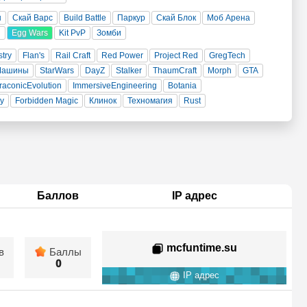
н
Скай Варс
Build Battle
Паркур
Скай Блок
Моб Арена
и
Egg Wars
Kit PvP
Зомби
stry
Flan's
Rail Craft
Red Power
Project Red
GregTech
Машины
StarWars
DayZ
Stalker
ThaumCraft
Morph
GTA
raconicEvolution
ImmersiveEngineering
Botania
ty
Forbidden Magic
Клинок
Техномагия
Rust
Баллов
IP адрес
mcfuntime.su
в
Баллы
0
IP адрес