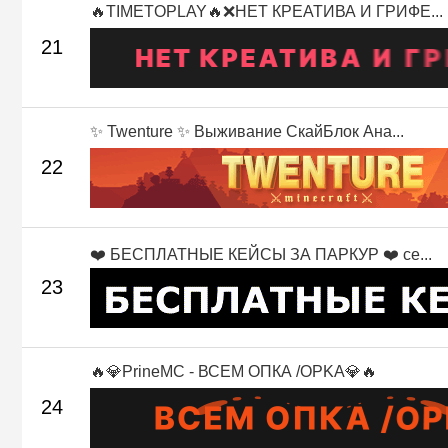
🔥TIMETOPLAY🔥❌НЕТ КРЕАТИВА И ГРИФЕ...
21
✨ Twenture ✨ Выживание СкайБлок Ана...
22
❤️ БЕСПЛАТНЫЕ КЕЙСЫ ЗА ПАРКУР ❤️ се...
23
🔥💎PrineMC - ВСЕМ ОПКА /OPKA💎🔥
24