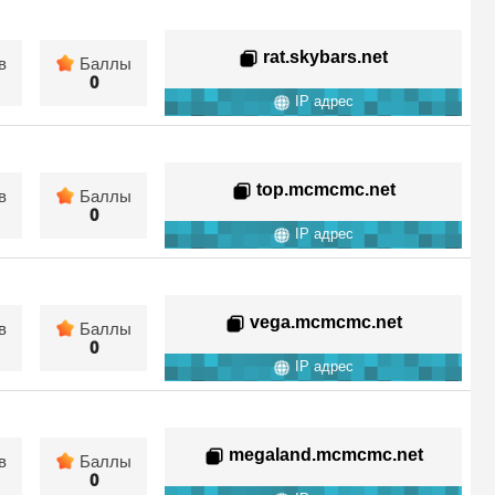
rat.skybars.net
в
Баллы
0
IP адрес
top.mcmcmc.net
в
Баллы
0
IP адрес
vega.mcmcmc.net
в
Баллы
0
IP адрес
megaland.mcmcmc.net
в
Баллы
0