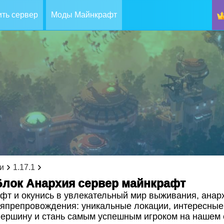
ть сервер
Моды Майнкрафт
и
1.17.1
Блок Анархия cервер майнкрафт
т и окунись в увлекательный мир выживания, анархи
мяпрепровождения: уникальные локации, интересные
вершину и стань самым успешным игроком на нашем 