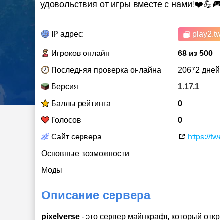
удовольствия от игры вместе с нами!❤️💪
IP адрес:
play2.tw
Игроков онлайн
68 из 500
Последняя проверка онлайна
20672 дней
Версия
1.17.1
Баллы рейтинга
0
Голосов
0
Сайт сервера
https://tw
Основные возможности
Моды
Описание сервера
pixelverse
- это сервер майнкрафт, который от