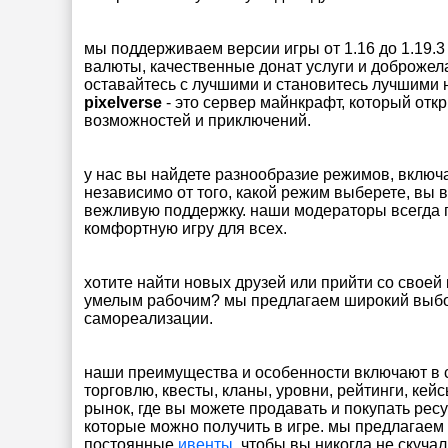
мы поддерживаем версии игры от 1.16 до 1.19.
валюты, качественные донат услуги и доброжел
оставайтесь с лучшими и становитесь лучшими на
pixelverse
- это сервер майнкрафт, который от
возможностей и приключений.
у нас вы найдете разнообразие режимов, включ
независимо от того, какой режим выберете, вы 
вежливую поддержку. наши модераторы всегда 
комфортную игру для всех.
хотите найти новых друзей или прийти со своей
умелым рабочим? мы предлагаем широкий выб
самореализации.
наши преимущества и особенности включают в 
торговлю, квесты, кланы, уровни, рейтинги, кей
рынок, где вы можете продавать и покупать рес
которые можно получить в игре. мы предлагаем 
постоянные
ивенты
, чтобы вы никогда не скучал