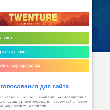
совать
рутить сервер
лить сервер цветом
 голосования для сайта
вой сервер ✨ Twenture ✨ Выживание СкайБлок Анархия в
е, с помощью кнопки голосования на своем сайте. Просто
L код и вставьте на свой сайт.