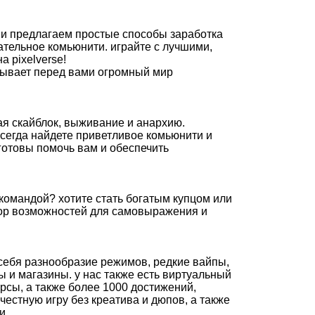
3 и предлагаем простые способы заработка
ательное комьюнити. играйте с лучшими,
 pixelverse!
крывает перед вами огромный мир
ая скайблок, выживание и анархию.
всегда найдете приветливое комьюнити и
готовы помочь вам и обеспечить
 командой? хотите стать богатым купцом или
ор возможностей для самовыражения и
себя разнообразие режимов, редкие вайпы,
сы и магазины. у нас также есть виртуальный
урсы, а также более 1000 достижений,
честную игру без креатива и дюпов, а также
и.