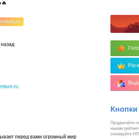
🔥
enture.ru
 назад
Голо
Раск
Выде
enture.ru
Кнопки
Продвигайте с
нашем рейтинг
скопируйте HTM
крывает перед вами огромный мир