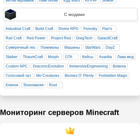
Битва муравьев
Лаки блоки
Egg Wars
Kit PvP
Зомби
С модами
Industrial Craft
Build Craft
Divine RPG
Forestry
Flan's
Rail Craft
Red Power
Project Red
GregTech
GalactiCraft
Сумеречный лес
Покемоны
Машины
StarWars
DayZ
Stalker
ThaumCraft
Morph
GTA
Кейсы
Avaritia
Лава мод
Custom NPC
DraconicEvolution
ImmersiveEngineering
Botania
Голосовой чат
Mo’Creatures
Biomes O’ Plenty
Forbidden Magic
Клинок
Техномагия
Rust
Мониторинг серверов Minecraft