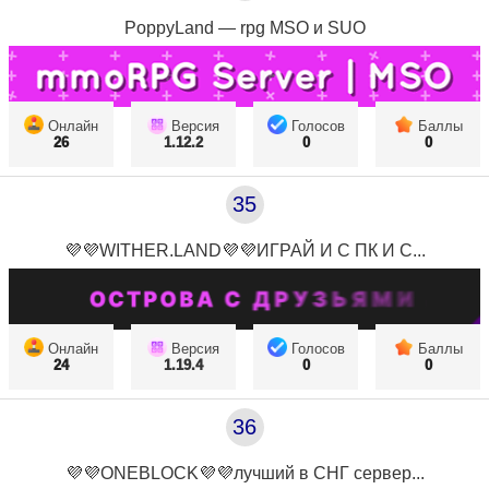
PoppyLand — rpg MSO и SUO
Онлайн
Версия
Голосов
Баллы
26
1.12.2
0
0
35
💜💜WITHER.LAND💜💜ИГРАЙ И С ПК И С...
Онлайн
Версия
Голосов
Баллы
24
1.19.4
0
0
36
💜💜ONEBLOCK💜💜лучший в СНГ сервер...