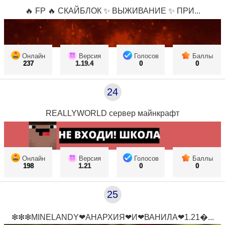
🔥 FP 🔥 СКАЙБЛОК ✨ ВЫЖИВАНИЕ ✨ ПРИ...
Онлайн
Версия
Голосов
Баллы
237
1.19.4
0
0
24
REALLYWORLD сервер майнкрафт
Онлайн
Версия
Голосов
Баллы
198
1.21
0
0
25
❇❇❇MINELANDY❤АНАРХИЯ❤И❤ВАНИЛА❤1.21...