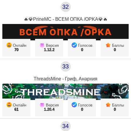
32
🔥💎PrineMC - ВСЕМ ОПКА /OPKA💎🔥
Онлайн
Версия
Голосов
Баллы
70
1.12.2
0
0
33
ThreadsMine - Гриф, Анархия
Онлайн
Версия
Голосов
Баллы
61
1.20.4
0
0
34