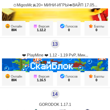
⛄MigosMc🍌20+ МИНИ-ИГРЫ🥑ВАЙП 17.05...
Онлайн
Версия
Голосов
Баллы
804
1.12.2
0
0
13
❤️ PlayMine ❤️ 1.12 - 1.19 PvP, Мин...
Онлайн
Версия
Голосов
Баллы
804
1.16.5
0
0
14
GORODOK 1.17.1