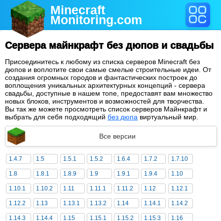
Minecraft
Monitoring
.com
Сервера майнкрафт без дюпов и свадьбы
Присоединитесь к любому из списка серверов Minecraft без
дюпов и воплотите свои самые смелые строительные идеи. От
создания огромных городов и фантастических построек до
воплощения уникальных архитектурных концепций - сервера
свадьбы, доступные в нашем топе, предоставят вам множество
новых блоков, инструментов и возможностей для творчества.
Вы так же можете просмотреть список серверов Майнкрафт и
выбрать для себя подходящий
без дюпа
виртуальный мир.
Все версии
1.4.7
1.5
1.5.1
1.5.2
1.6.4
1.7.2
1.7.10
1.8
1.8.1
1.8.9
1.9
1.9.1
1.9.4
1.10
1.10.1
1.10.2
1.11
1.11.1
1.11.2
1.12
1.12.1
1.12.2
1.13
1.13.1
1.13.2
1.14
1.14.1
1.14.2
1.14.3
1.14.4
1.15
1.15.1
1.15.2
1.15.3
1.16