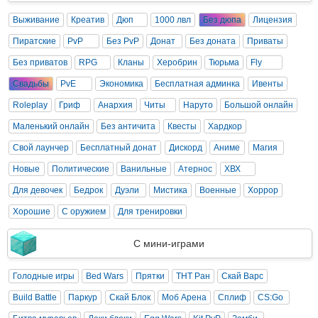
Выживание
Креатив
Дюп
1000 лвл
Без дюпа
Лицензия
Пиратские
PvP
Без PvP
Донат
Без доната
Приваты
Без приватов
RPG
Кланы
Херобрин
Тюрьма
Fly
Свадьбы
PvE
Экономика
Бесплатная админка
Ивенты
Roleplay
Гриф
Анархия
Читы
Наруто
Большой онлайн
Маленький онлайн
Без античита
Квесты
Хардкор
Свой лаунчер
Бесплатный донат
Дискорд
Аниме
Магия
Новые
Политические
Ванильные
Атернос
ХВХ
Для девочек
Бедрок
Дуэли
Мистика
Военные
Хоррор
Хорошие
С оружием
Для тренировки
С мини-играми
Голодные игры
Bed Wars
Прятки
ТНТ Ран
Скай Варс
Build Battle
Паркур
Скай Блок
Моб Арена
Сплиф
CS:Go