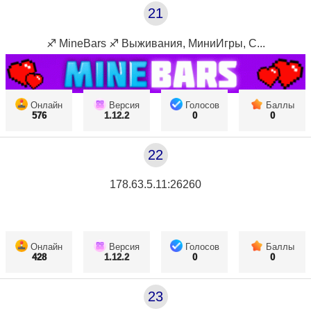
21
♐ MineBars ♐ Выживания, МиниИгры, С...
Онлайн
Версия
Голосов
Баллы
576
1.12.2
0
0
22
178.63.5.11:26260
Онлайн
Версия
Голосов
Баллы
428
1.12.2
0
0
23