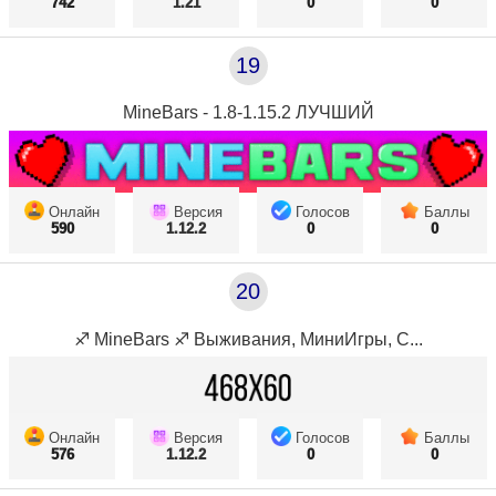
742
1.21
0
0
19
MineBars - 1.8-1.15.2 ЛУЧШИЙ
Онлайн
Версия
Голосов
Баллы
590
1.12.2
0
0
20
♐ MineBars ♐ Выживания, МиниИгры, С...
Онлайн
Версия
Голосов
Баллы
576
1.12.2
0
0