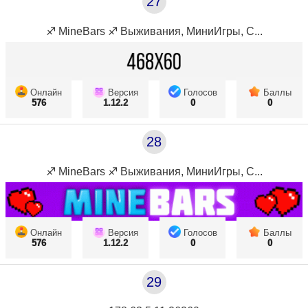
27
♐ MineBars ♐ Выживания, МиниИгры, С...
Онлайн
Версия
Голосов
Баллы
576
1.12.2
0
0
28
♐ MineBars ♐ Выживания, МиниИгры, С...
Онлайн
Версия
Голосов
Баллы
576
1.12.2
0
0
29