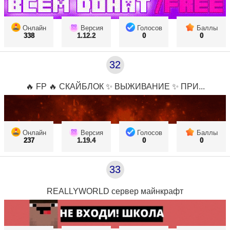
Онлайн
Версия
Голосов
Баллы
338
1.12.2
0
0
32
🔥 FP 🔥 СКАЙБЛОК ✨ ВЫЖИВАНИЕ ✨ ПРИ...
Онлайн
Версия
Голосов
Баллы
237
1.19.4
0
0
33
REALLYWORLD сервер майнкрафт