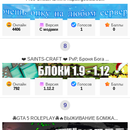
Онлайн
Версия
Голосов
Баллы
4406
С модами
1
0
8
❤️ SAINTS-CRAFT ❤️ PvP, Броня Бога ...
Онлайн
Версия
Голосов
Баллы
792
1.12.2
1
0
9
🚔GTA 5 ROLEPLAY🚔🔥ВЫЖИВАНИЕ БОМЖА...