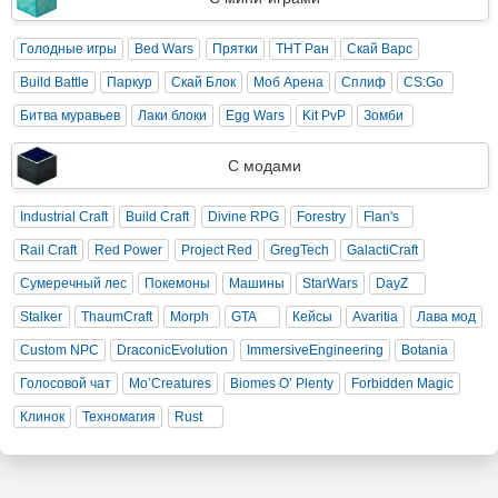
Голодные игры
Bed Wars
Прятки
ТНТ Ран
Скай Варс
Build Battle
Паркур
Скай Блок
Моб Арена
Сплиф
CS:Go
Битва муравьев
Лаки блоки
Egg Wars
Kit PvP
Зомби
С модами
Industrial Craft
Build Craft
Divine RPG
Forestry
Flan's
Rail Craft
Red Power
Project Red
GregTech
GalactiCraft
Сумеречный лес
Покемоны
Машины
StarWars
DayZ
Stalker
ThaumCraft
Morph
GTA
Кейсы
Avaritia
Лава мод
Custom NPC
DraconicEvolution
ImmersiveEngineering
Botania
Голосовой чат
Mo’Creatures
Biomes O’ Plenty
Forbidden Magic
Клинок
Техномагия
Rust