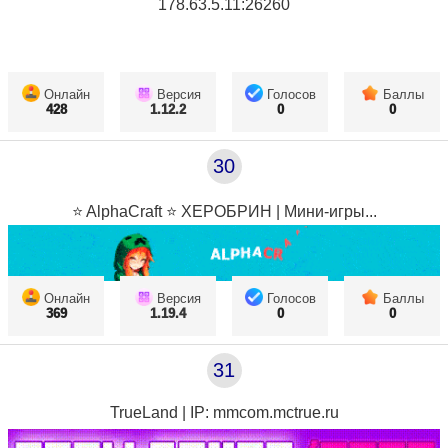
178.63.5.11:26260
Онлайн
Версия
Голосов
Баллы
428
1.12.2
0
0
30
⭐ AlphaCraft ⭐ ХЕРОБРИН | Мини-игры...
Онлайн
Версия
Голосов
Баллы
369
1.19.4
0
0
31
TrueLand | IP: mmcom.mctrue.ru