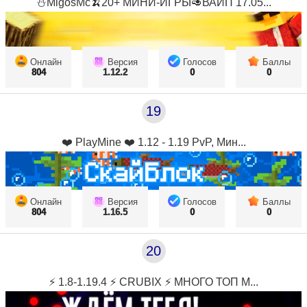
⛄MigosMc🍌20+ МИНИ-ИГРЫ🥑ВАЙП 17.05...
Онлайн
Версия
Голосов
Баллы
804
1.12.2
0
0
19
❤️ PlayMine ❤️ 1.12 - 1.19 PvP, Мин...
Онлайн
Версия
Голосов
Баллы
804
1.16.5
0
0
20
⚡ 1.8-1.19.4 ⚡ CRUBIX ⚡ МНОГО ТОП М...