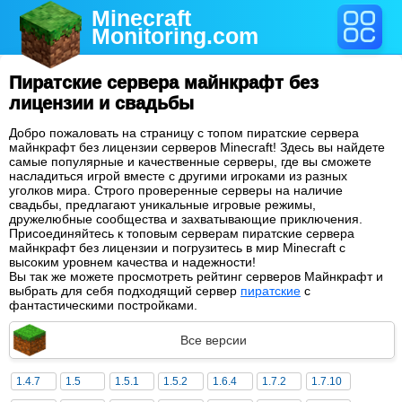
Minecraft
Monitoring
.com
Пиратские сервера майнкрафт без
лицензии и свадьбы
Добро пожаловать на страницу с топом пиратские сервера
майнкрафт без лицензии серверов Minecraft! Здесь вы найдете
самые популярные и качественные серверы, где вы сможете
насладиться игрой вместе с другими игроками из разных
уголков мира. Строго проверенные серверы на наличие
свадьбы, предлагают уникальные игровые режимы,
дружелюбные сообщества и захватывающие приключения.
Присоединяйтесь к топовым серверам пиратские сервера
майнкрафт без лицензии и погрузитесь в мир Minecraft с
высоким уровнем качества и надежности!
Вы так же можете просмотреть рейтинг серверов Майнкрафт и
выбрать для себя подходящий сервер
пиратские
с
фантастическими постройками.
Все версии
1.4.7
1.5
1.5.1
1.5.2
1.6.4
1.7.2
1.7.10