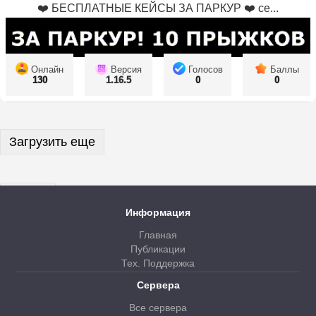
❤️ БЕСПЛАТНЫЕ КЕЙСЫ ЗА ПАРКУР ❤️ се...
Онлайн
Версия
Голосов
Баллы
130
1.16.5
0
0
Загрузить еще
Далее
Информация
Главная
Публикации
Тех. Поддержка
Сервера
Все сервера