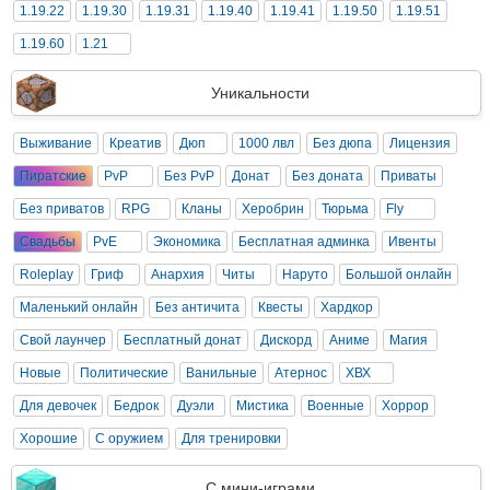
1.19.22
1.19.30
1.19.31
1.19.40
1.19.41
1.19.50
1.19.51
1.19.60
1.21
Уникальности
Выживание
Креатив
Дюп
1000 лвл
Без дюпа
Лицензия
Пиратские
PvP
Без PvP
Донат
Без доната
Приваты
Без приватов
RPG
Кланы
Херобрин
Тюрьма
Fly
Свадьбы
PvE
Экономика
Бесплатная админка
Ивенты
Roleplay
Гриф
Анархия
Читы
Наруто
Большой онлайн
Маленький онлайн
Без античита
Квесты
Хардкор
Свой лаунчер
Бесплатный донат
Дискорд
Аниме
Магия
Новые
Политические
Ванильные
Атернос
ХВХ
Для девочек
Бедрок
Дуэли
Мистика
Военные
Хоррор
Хорошие
С оружием
Для тренировки
С мини-играми