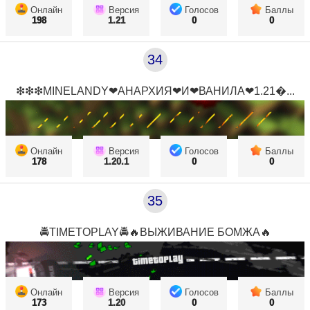
Онлайн
Версия
Голосов
Баллы
198
1.21
0
0
34
❇❇❇MINELANDY❤АНАРХИЯ❤И❤ВАНИЛА❤1.21...
Онлайн
Версия
Голосов
Баллы
178
1.20.1
0
0
35
🚔TIMETOPLAY🚔🔥ВЫЖИВАНИЕ БОМЖА🔥
Онлайн
Версия
Голосов
Баллы
173
1.20
0
0