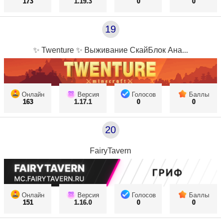
173
1.19.3
0
0
19
✨ Twenture ✨ Выживание СкайБлок Ана...
Онлайн
Версия
Голосов
Баллы
163
1.17.1
0
0
20
FairyTavern
Онлайн
Версия
Голосов
Баллы
151
1.16.0
0
0