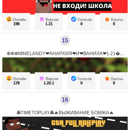
Онлайн
Версия
Голосов
Баллы
198
1.21
0
0
15
❇❇❇MINELANDY❤АНАРХИЯ❤И❤ВАНИЛА❤1.21...
Онлайн
Версия
Голосов
Баллы
178
1.20.1
0
0
16
🚔TIMETOPLAY🚔🔥ВЫЖИВАНИЕ БОМЖА🔥