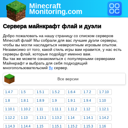
Minecraft
Monitoring
.com
Сервера майнкрафт флай и дуэли
Добро пожаловать на нашу страницу со списком серверов
Minecraft флай! Мы собрали для вас лучшие дуэли серверы,
чтобы вы могли насладиться невероятным игровым опытом.
Независимо от того, какой стиль игры вам нравится, у нас есть
серверы флай, которые подойдут именно вам.
Вы так же можете ознакомиться с популярными серверами
Майнкрафт и выбрать для себя подходящий
многопользовательский
fly
сервер.
Все версии
1.4.7
1.5
1.5.1
1.5.2
1.6.4
1.7.2
1.7.10
1.8
1.8.1
1.8.9
1.9
1.9.1
1.9.4
1.10
1.10.1
1.10.2
1.11
1.11.1
1.11.2
1.12
1.12.1
1.12.2
1.13
1.13.1
1.13.2
1.14
1.14.1
1.14.2
1.14.3
1.14.4
1.15
1.15.1
1.15.2
1.15.3
1.16