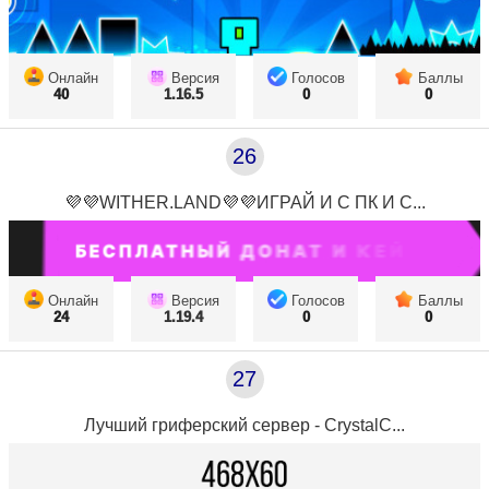
Онлайн
Версия
Голосов
Баллы
40
1.16.5
0
0
26
💜💜WITHER.LAND💜💜ИГРАЙ И С ПК И С...
Онлайн
Версия
Голосов
Баллы
24
1.19.4
0
0
27
Лучший гриферский сервер - CrystalC...