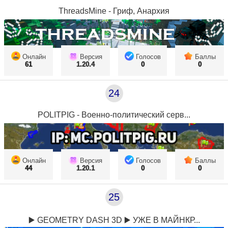
ThreadsMine - Гриф, Анархия
Онлайн
Версия
Голосов
Баллы
61
1.20.4
0
0
24
POLITPIG - Военно-политический серв...
Онлайн
Версия
Голосов
Баллы
44
1.20.1
0
0
25
▶️ GEOMETRY DASH 3D ▶️ УЖЕ В МАЙНКР...