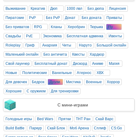
Выживание
Креатив
Дюп
1000 лвл
Без дюпа
Лицензия
Пиратские
PvP
Без PvP
Донат
Без доната
Приваты
Без приватов
RPG
Кланы
Херобрин
Тюрьма
Fly
Свадьбы
PvE
Экономика
Бесплатная админка
Ивенты
Roleplay
Гриф
Анархия
Читы
Наруто
Большой онлайн
Маленький онлайн
Без античита
Квесты
Хардкор
Свой лаунчер
Бесплатный донат
Дискорд
Аниме
Магия
Новые
Политические
Ванильные
Атернос
ХВХ
Для девочек
Бедрок
Дуэли
Мистика
Военные
Хоррор
Хорошие
С оружием
Для тренировки
С мини-играми
Голодные игры
Bed Wars
Прятки
ТНТ Ран
Скай Варс
Build Battle
Паркур
Скай Блок
Моб Арена
Сплиф
CS:Go