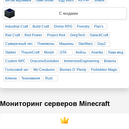
Битва муравьев
Лаки блоки
Egg Wars
Kit PvP
Зомби
С модами
Industrial Craft
Build Craft
Divine RPG
Forestry
Flan's
Rail Craft
Red Power
Project Red
GregTech
GalactiCraft
Сумеречный лес
Покемоны
Машины
StarWars
DayZ
Stalker
ThaumCraft
Morph
GTA
Кейсы
Avaritia
Лава мод
Custom NPC
DraconicEvolution
ImmersiveEngineering
Botania
Голосовой чат
Mo’Creatures
Biomes O’ Plenty
Forbidden Magic
Клинок
Техномагия
Rust
Мониторинг серверов Minecraft