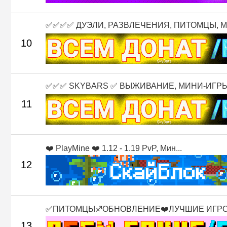
✅✅✅✅ ДУЭЛИ, РАЗВЛЕЧЕНИЯ, ПИТОМЦЫ, М.
10
✅✅✅ SKYBARS ✅ ВЫЖИВАНИЕ, МИНИ-ИГРЫ 
11
❤️ PlayMine ❤️ 1.12 - 1.19 PvP, Мин...
12
✅ПИТОМЦЫ♐ОБНОВЛЕНИЕ❤️ЛУЧШИЕ ИГР
13