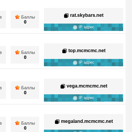
rat.skybars.net
в
Баллы
0
IP адрес
top.mcmcmc.net
в
Баллы
0
IP адрес
vega.mcmcmc.net
в
Баллы
0
IP адрес
megaland.mcmcmc.net
в
Баллы
0