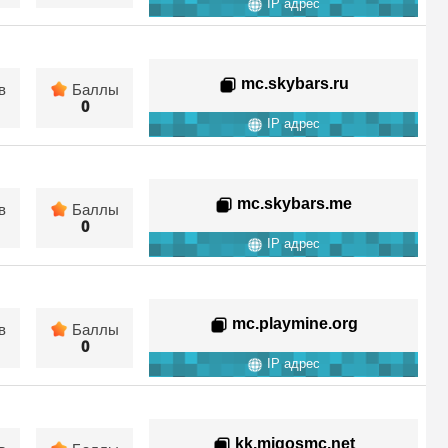
IP адрес
mc.skybars.ru
в
Баллы
0
IP адрес
mc.skybars.me
в
Баллы
0
IP адрес
mc.playmine.org
в
Баллы
0
IP адрес
kk.migosmc.net