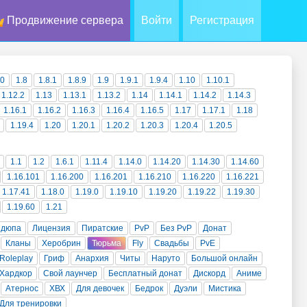
Продвижение сервера
Войти
Регистрация
10
1.8
1.8.1
1.8.9
1.9
1.9.1
1.9.4
1.10
1.10.1
1.12.2
1.13
1.13.1
1.13.2
1.14
1.14.1
1.14.2
1.14.3
1.16.1
1.16.2
1.16.3
1.16.4
1.16.5
1.17
1.17.1
1.18
1.19.4
1.20
1.20.1
1.20.2
1.20.3
1.20.4
1.20.5
1.1
1.2
1.6.1
1.11.4
1.14.0
1.14.20
1.14.30
1.14.60
1.16.101
1.16.200
1.16.201
1.16.210
1.16.220
1.16.221
1.17.41
1.18.0
1.19.0
1.19.10
1.19.20
1.19.22
1.19.30
1.19.60
1.21
 дюпа
Лицензия
Пиратские
PvP
Без PvP
Донат
Кланы
Херобрин
Тюрьма
Fly
Свадьбы
PvE
Roleplay
Гриф
Анархия
Читы
Наруто
Большой онлайн
Хардкор
Свой лаунчер
Бесплатный донат
Дискорд
Аниме
Атернос
ХВХ
Для девочек
Бедрок
Дуэли
Мистика
Для тренировки