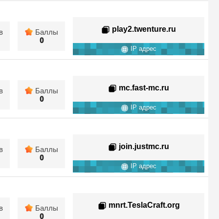
play2.twenture.ru
в
Баллы
0
IP адрес
mc.fast-mc.ru
в
Баллы
0
IP адрес
join.justmc.ru
в
Баллы
0
IP адрес
mnrt.TeslaCraft.org
в
Баллы
0