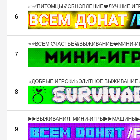
✅✅ПИТОМЦЫ♐ОБНОВЛЕНИЕ❤️ЛУЧШИЕ ИГРО
6
⭐⭐ВСЕМ СЧАСТЬЕ🚀ВЫЖИВАНИЕ❤️МИНИ-ИГР
7
⭐ДОБРЫЕ ИГРОКИ⭐ЭЛИТНОЕ ВЫЖИВАНИЕ⭐К
8
▶️▶️ВЫЖИВАНИЯ, МИНИ-ИГРЫ▶️▶️МАШИНЫ▶.
9