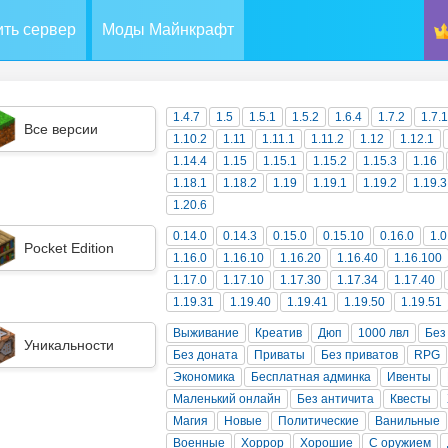
ть сервер
Моды Майнкрафт
1.4.7
1.5
1.5.1
1.5.2
1.6.4
1.7.2
1.7.
Все версии
1.10.2
1.11
1.11.1
1.11.2
1.12
1.12.1
1.14.4
1.15
1.15.1
1.15.2
1.15.3
1.16
1.18.1
1.18.2
1.19
1.19.1
1.19.2
1.19.3
1.20.6
0.14.0
0.14.3
0.15.0
0.15.10
0.16.0
1.0
Pocket Edition
1.16.0
1.16.10
1.16.20
1.16.40
1.16.100
1.17.0
1.17.10
1.17.30
1.17.34
1.17.40
1.19.31
1.19.40
1.19.41
1.19.50
1.19.51
Выживание
Креатив
Дюп
1000 лвл
Без
Уникальности
Без доната
Приваты
Без приватов
RPG
Экономика
Бесплатная админка
Ивенты
Маленький онлайн
Без античита
Квесты
Магия
Новые
Политические
Ванильные
Военные
Хоррор
Хорошие
С оружием