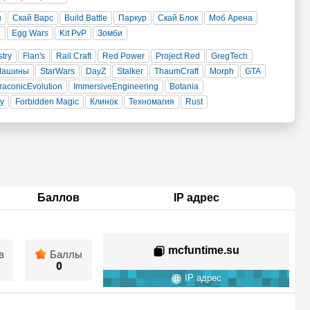
н
Скай Варс
Build Battle
Паркур
Скай Блок
Моб Арена
и
Egg Wars
Kit PvP
Зомби
stry
Flan's
Rail Craft
Red Power
Project Red
GregTech
Машины
StarWars
DayZ
Stalker
ThaumCraft
Morph
GTA
raconicEvolution
ImmersiveEngineering
Botania
ty
Forbidden Magic
Клинок
Техномагия
Rust
Баллов
IP адрес
mcfuntime.su
в
Баллы
0
IP адрес