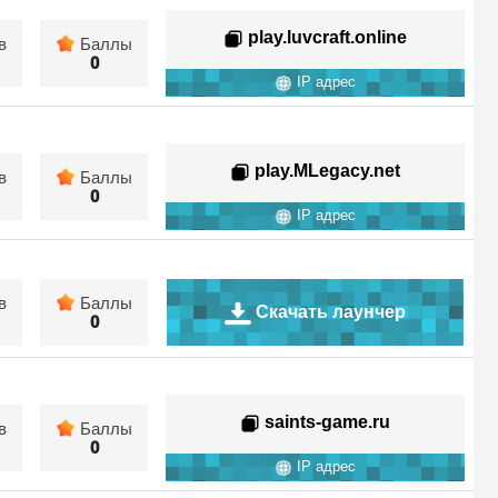
play.luvcraft.online
в
Баллы
0
IP адрес
play.MLegacy.net
в
Баллы
0
IP адрес
в
Баллы
Скачать лаунчер
0
saints-game.ru
в
Баллы
0
IP адрес