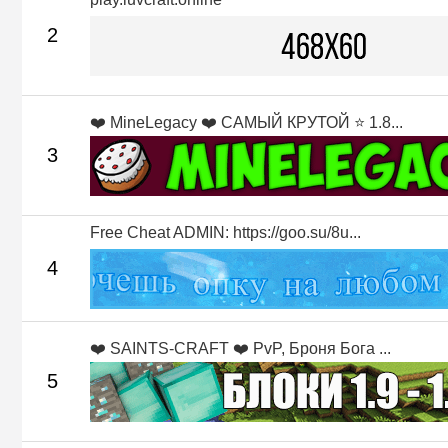
2
❤️ MineLegacy ❤️ САМЫЙ КРУТОЙ ⭐ 1.8...
3
Free Cheat ADMIN: https://goo.su/8u...
4
❤️ SAINTS-CRAFT ❤️ PvP, Броня Бога ...
5