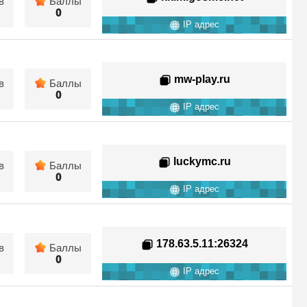
в
Баллы
0
IP адрес
mw-play.ru
в
Баллы
0
IP адрес
luckymc.ru
в
Баллы
0
IP адрес
178.63.5.11
:26324
в
Баллы
0
IP адрес