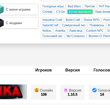
Голодные игры
Bed Wars
Прятки
ТНТ Ра
С мини-играми
Сплиф
CS:Go
Битва муравьев
Лаки блок
Industrial Craft
Build Craft
Divine RPG
Fore
С модами
GalactiCraft
Сумеречный лес
Покемоны
Кейсы
Avaritia
Лава мод
Custom NPC
D
Голосовой чат
Mo’Creatures
Biomes O’ Plen
Игроков
Версия
Голосов
Онлайн
Версия
Голосо
106
1.16.5
14