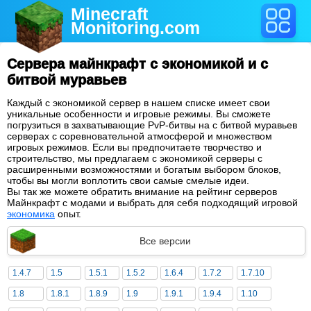
Minecraft
Monitoring
.com
Сервера майнкрафт с экономикой и с
битвой муравьев
Каждый с экономикой сервер в нашем списке имеет свои
уникальные особенности и игровые режимы. Вы сможете
погрузиться в захватывающие PvP-битвы на с битвой муравьев
серверах с соревновательной атмосферой и множеством
игровых режимов. Если вы предпочитаете творчество и
строительство, мы предлагаем с экономикой серверы с
расширенными возможностями и богатым выбором блоков,
чтобы вы могли воплотить свои самые смелые идеи.
Вы так же можете обратить внимание на рейтинг серверов
Майнкрафт с модами и выбрать для себя подходящий игровой
экономика
опыт.
Все версии
1.4.7
1.5
1.5.1
1.5.2
1.6.4
1.7.2
1.7.10
1.8
1.8.1
1.8.9
1.9
1.9.1
1.9.4
1.10