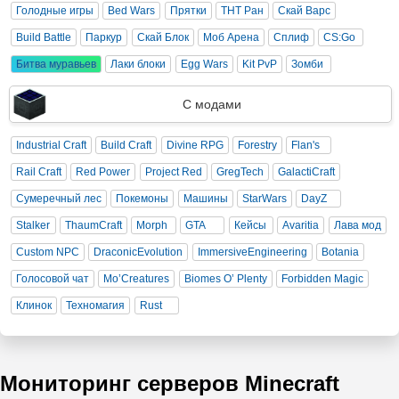
Голодные игры
Bed Wars
Прятки
ТНТ Ран
Скай Варс
Build Battle
Паркур
Скай Блок
Моб Арена
Сплиф
CS:Go
Битва муравьев
Лаки блоки
Egg Wars
Kit PvP
Зомби
С модами
Industrial Craft
Build Craft
Divine RPG
Forestry
Flan's
Rail Craft
Red Power
Project Red
GregTech
GalactiCraft
Сумеречный лес
Покемоны
Машины
StarWars
DayZ
Stalker
ThaumCraft
Morph
GTA
Кейсы
Avaritia
Лава мод
Custom NPC
DraconicEvolution
ImmersiveEngineering
Botania
Голосовой чат
Mo’Creatures
Biomes O’ Plenty
Forbidden Magic
Клинок
Техномагия
Rust
Мониторинг серверов Minecraft