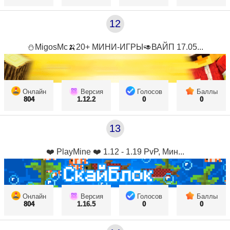
12
⛄MigosMc🍌20+ МИНИ-ИГРЫ🥑ВАЙП 17.05...
Онлайн
Версия
Голосов
Баллы
804
1.12.2
0
0
13
❤️ PlayMine ❤️ 1.12 - 1.19 PvP, Мин...
Онлайн
Версия
Голосов
Баллы
804
1.16.5
0
0