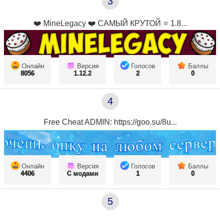
3
❤️ MineLegacy ❤️ САМЫЙ КРУТОЙ ⭐ 1.8...
Онлайн
Версия
Голосов
Баллы
8056
1.12.2
2
0
4
Free Cheat ADMIN: https://goo.su/8u...
Онлайн
Версия
Голосов
Баллы
4406
С модами
1
0
5