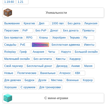
1.19.60
1.21
Уникальности
Выживание
Креатив
Дюп
1000 лвл
Без дюпа
Лицензия
Пиратские
PvP
Без PvP
Донат
Без доната
Приваты
Без приватов
RPG
Кланы
Херобрин
Тюрьма
Fly
Свадьбы
PvE
Экономика
Бесплатная админка
Ивенты
Roleplay
Гриф
Анархия
Читы
Наруто
Большой онлайн
Маленький онлайн
Без античита
Квесты
Хардкор
Свой лаунчер
Бесплатный донат
Дискорд
Аниме
Магия
Новые
Политические
Ванильные
Атернос
ХВХ
Для девочек
Бедрок
Дуэли
Мистика
Военные
Хоррор
Хорошие
С оружием
Для тренировки
С мини-играми