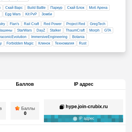
н
Скай Варс
Build Battle
Паркур
Скай Блок
Моб Арена
и
Egg Wars
Kit PvP
Зомби
stry
Flan's
Rail Craft
Red Power
Project Red
GregTech
Машины
StarWars
DayZ
Stalker
ThaumCraft
Morph
GTA
raconicEvolution
ImmersiveEngineering
Botania
ty
Forbidden Magic
Клинок
Техномагия
Rust
Баллов
IP адрес
hype.join-crubix.ru
в
Баллы
0
IP адрес