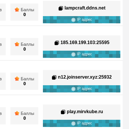
lampcraft.ddns.net
в
Баллы
0
IP адрес
185.169.199.103
:25595
в
Баллы
0
IP адрес
n12.joinserver.xyz
:25932
в
Баллы
0
IP адрес
play.mirvkube.ru
в
Баллы
0
IP адрес