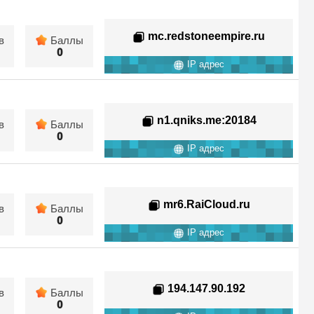
mc.redstoneempire.ru
в
Баллы
0
IP адрес
n1.qniks.me
:20184
в
Баллы
0
IP адрес
mr6.RaiCloud.ru
в
Баллы
0
IP адрес
194.147.90.192
в
Баллы
0