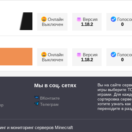
Онлайн
Версия
Голосо
Выключен
1.18.2
0
Онлайн
Версия
Голосо
Выключен
1.18.2
0
Мы в соц. сетях
Вы на сайте серв
игры выберите ТО
играми. Для каж
ВКонтакте
сортировка серве
хотите узнать как
Телеграм
ер
переходите в раз
инг и мониторинг серверов Minecraft