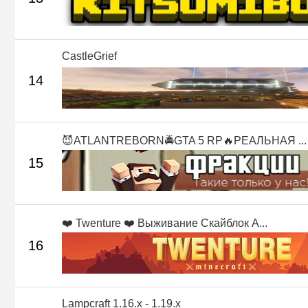
CastleGrief
14
😈ATLANTREBORN🚔GTA 5 RP🔥РЕАЛЬНАЯ ...
15
❤️ Twenture ❤️ Выживание Скайблок А...
16
Lampcraft 1.16.x - 1.19.x