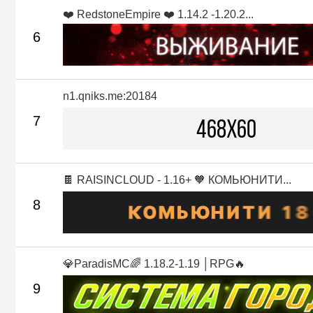
❤️ RedstoneEmpire ❤️ 1.14.2 -1.20.2...
6
n1.qniks.me:20184
7
🍫 RAISINCLOUD - 1.16+ 🧡 КОМЬЮНИТИ...
8
💎ParadisMC🌈 1.18.2-1.19 │RPG🔥
9