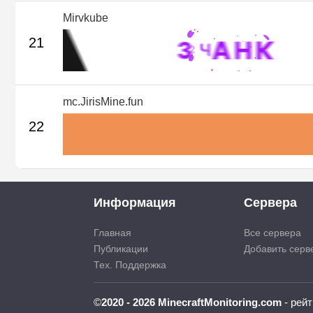
Mirvkube
21
mc.JirisMine.fun
22
Информация
Сервера
Главная
Все сервера
Публикации
Добавить серв
Тех. Поддержка
©
2020 - 2026 MinecraftMonitoring.com
- рейт