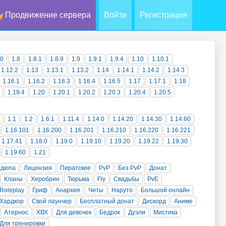
Продвижение сервера
Войти
Регистрация
10
1.8
1.8.1
1.8.9
1.9
1.9.1
1.9.4
1.10
1.10.1
1.12.2
1.13
1.13.1
1.13.2
1.14
1.14.1
1.14.2
1.14.3
1.16.1
1.16.2
1.16.3
1.16.4
1.16.5
1.17
1.17.1
1.18
1.19.4
1.20
1.20.1
1.20.2
1.20.3
1.20.4
1.20.5
1.1
1.2
1.6.1
1.11.4
1.14.0
1.14.20
1.14.30
1.14.60
1.16.101
1.16.200
1.16.201
1.16.210
1.16.220
1.16.221
1.17.41
1.18.0
1.19.0
1.19.10
1.19.20
1.19.22
1.19.30
1.19.60
1.21
 дюпа
Лицензия
Пиратские
PvP
Без PvP
Донат
Кланы
Херобрин
Тюрьма
Fly
Свадьбы
PvE
Roleplay
Гриф
Анархия
Читы
Наруто
Большой онлайн
Хардкор
Свой лаунчер
Бесплатный донат
Дискорд
Аниме
Атернос
ХВХ
Для девочек
Бедрок
Дуэли
Мистика
Для тренировки