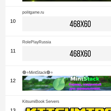
politgame.ru
10
RolePlayRussia
11
🟢⭐MintStack🟢⭐
12
KitsumiBook Servers
13