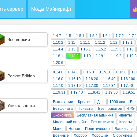
ть сервер
Моды Майнкрафт
1.4.7
1.5
1.5.1
1.5.2
1.6.4
1.7.2
1.7.
Все версии
1.10.2
1.11
1.11.1
1.11.2
1.12
1.12.1
1.14.4
1.15
1.15.1
1.15.2
1.15.3
1.16
1.18.1
1.18.2
1.19
1.19.1
1.19.2
1.19.3
1.20.6
0.14.0
0.14.3
0.15.0
0.15.10
0.16.0
1.0
Pocket Edition
1.16.0
1.16.10
1.16.20
1.16.40
1.16.100
1.17.0
1.17.10
1.17.30
1.17.34
1.17.40
1.19.31
1.19.40
1.19.41
1.19.50
1.19.51
Выживание
Креатив
Дюп
1000 лвл
Без
Уникальности
Без доната
Приваты
Без приватов
RPG
Экономика
Бесплатная админка
Ивенты
Маленький онлайн
Без античита
Квесты
Магия
Новые
Политические
Ванильные
Военные
Хоррор
Хорошие
С оружием