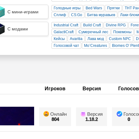
Голодные игры
Bed Wars
Прятки
ТНТ Ра
С мини-играми
Сплиф
CS:Go
Битва муравьев
Лаки блок
Industrial Craft
Build Craft
Divine RPG
Fore
С модами
GalactiCraft
Сумеречный лес
Покемоны
Кейсы
Avaritia
Лава мод
Custom NPC
D
Голосовой чат
Mo’Creatures
Biomes O’ Plen
Игроков
Версия
Голосов
Онлайн
Версия
Голосо
804
1.18.2
0