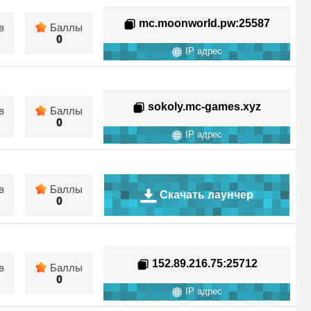
mc.moonworld.pw
:25587
в
Баллы
0
IP адрес
sokoly.mc-games.xyz
в
Баллы
0
IP адрес
в
Баллы
Скачать лаунчер
0
152.89.216.75
:25712
в
Баллы
0
IP адрес