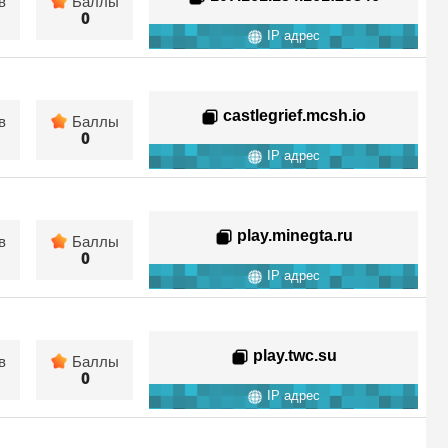
в
Баллы
0
IP адрес
castlegrief.mcsh.io
в
Баллы
0
IP адрес
play.minegta.ru
в
Баллы
0
IP адрес
play.twc.su
в
Баллы
0
IP адрес