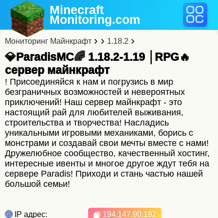
Minecraft
Monitoring
.com
Мониторинг Майнкрафт
1.18.2
💎ParadisMC🌈 1.18.2-1.19 │RPG🔥
cервер майнкрафт
! Присоединяйся к нам и погрузись в мир
безграничных возможностей и невероятных
приключений! Наш сервер майнкрафт - это
настоящий рай для любителей выживания,
строительства и творчества! Насладись
уникальными игровыми механиками, борись с
монстрами и создавай свои мечты вместе с нами!
Дружелюбное сообщество, качественный хостинг,
интересные ивенты и многое другое ждут тебя на
сервере Paradis! Приходи и стань частью нашей
большой семьи!
IP адрес:
194.147.90.192