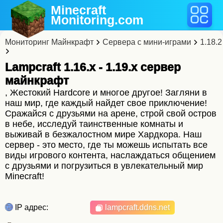
Minecraft
Monitoring
.com
Мониторинг Майнкрафт
Сервера с мини-играми
1.18.2
Lampcraft 1.16.x - 1.19.x cервер
майнкрафт
, Жестокий Hardcore и многое другое! Загляни в
наш мир, где каждый найдет свое приключение!
Сражайся с друзьями на арене, строй свой остров
в небе, исследуй таинственные комнаты и
выживай в безжалостном мире Хардкора. Наш
сервер - это место, где ты можешь испытать все
виды игрового контента, наслаждаться общением
с друзьями и погрузиться в увлекательный мир
Minecraft!
IP адрес:
lampcraft.ddns.net