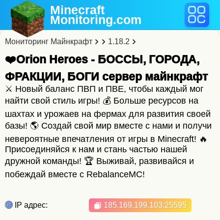
Minecraft
Monitoring
.com
Мониторинг Майнкрафт
1.18.2
❤️Orion Heroes - БОССЫ, ГОРОДА,
ФРАКЦИИ, БОГИ cервер майнкрафт
⚔️ Новый баланс ПВП и ПВЕ, чтобы каждый мог
найти свой стиль игры! 💰 Больше ресурсов на
шахтах и урожаев на фермах для развития своей
базы! 🌎 Создай свой мир вместе с нами и получи
невероятные впечатления от игры в Minecraft! 🔥
Присоединяйся к нам и стань частью нашей
дружной команды! 🏆 Выживай, развивайся и
побеждай вместе с RebalanceMC!
IP адрес:
185.169.199.103
:25595