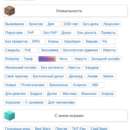
Уникальности
Выживание
Креатив
Дюп
1000 лвл
Без дюпа
Лицензия
Пиратские
PvP
Без PvP
Донат
Без доната
Приваты
Без приватов
RPG
Кланы
Херобрин
Тюрьма
Fly
Свадьбы
PvE
Экономика
Бесплатная админка
Ивенты
Roleplay
Гриф
Анархия
Читы
Наруто
Большой онлайн
Маленький онлайн
Без античита
Квесты
Хардкор
Свой лаунчер
Бесплатный донат
Дискорд
Аниме
Магия
Новые
Политические
Ванильные
Атернос
ХВХ
Для девочек
Бедрок
Дуэли
Мистика
Военные
Хоррор
Хорошие
С оружием
Для тренировки
С мини-играми
Голодные игры
Bed Wars
Прятки
ТНТ Ран
Скай Варс