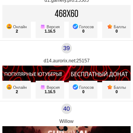
d1.gamely.pro:25505
Онлайн
Версия
Голосов
Баллы
2
1.16.5
0
0
39
d14.aurorix.net:25157
Онлайн
Версия
Голосов
Баллы
2
1.16.5
0
0
40
Willow