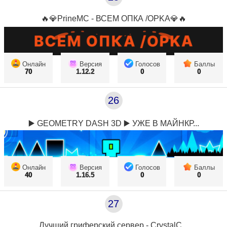
🔥💎PrineMC - ВСЕМ ОПКА /OPKA💎🔥
Онлайн
Версия
Голосов
Баллы
70
1.12.2
0
0
26
▶️ GEOMETRY DASH 3D ▶️ УЖЕ В МАЙНКР...
Онлайн
Версия
Голосов
Баллы
40
1.16.5
0
0
27
Лучший гриферский сервер - CrystalC...