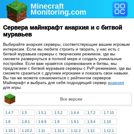
Minecraft
Monitoring
.com
Сервера майнкрафт анархия и с битвой
муравьев
Выбирайте анархия серверы, соответствующие вашим игровым
интересам. Если вы любите строить и творить, у нас есть с
битвой муравьев серверы с творческим режимом, где вы
сможете развернуться в полной мере и создать уникальные
постройки. Если вам нравятся соревнования и битвы, мы
предлагаем с битвой муравьев серверы с PvP-режимами, где вы
сможете сразиться с другими игроками и показать свои навыки.
Вы так же можете ознакомиться с рейтингом серверов
Майнкрафт и выбрать для себя подходящий сервер
анархия
для игры.
Все версии
1.4.7
1.5
1.5.1
1.5.2
1.6.4
1.7.2
1.7.10
1.8
1.8.1
1.8.9
1.9
1.9.1
1.9.4
1.10
1.10.1
1.10.2
1.11
1.11.1
1.11.2
1.12
1.12.1