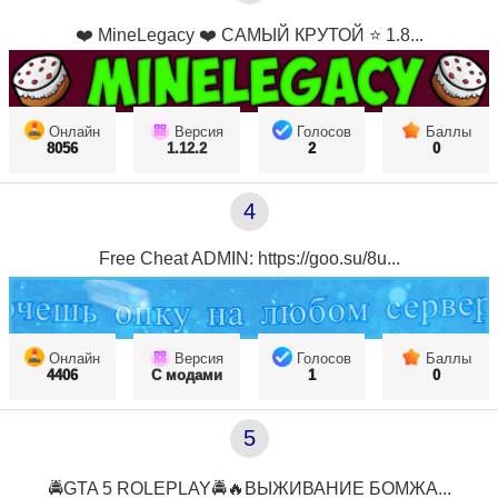
❤️ MineLegacy ❤️ САМЫЙ КРУТОЙ ⭐ 1.8...
Онлайн
Версия
Голосов
Баллы
8056
1.12.2
2
0
4
Free Cheat ADMIN: https://goo.su/8u...
Онлайн
Версия
Голосов
Баллы
4406
С модами
1
0
5
🚔GTA 5 ROLEPLAY🚔🔥ВЫЖИВАНИЕ БОМЖА...