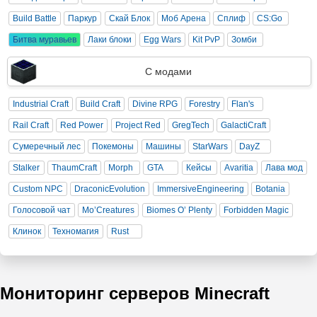
Build Battle
Паркур
Скай Блок
Моб Арена
Сплиф
CS:Go
Битва муравьев
Лаки блоки
Egg Wars
Kit PvP
Зомби
С модами
Industrial Craft
Build Craft
Divine RPG
Forestry
Flan's
Rail Craft
Red Power
Project Red
GregTech
GalactiCraft
Сумеречный лес
Покемоны
Машины
StarWars
DayZ
Stalker
ThaumCraft
Morph
GTA
Кейсы
Avaritia
Лава мод
Custom NPC
DraconicEvolution
ImmersiveEngineering
Botania
Голосовой чат
Mo’Creatures
Biomes O’ Plenty
Forbidden Magic
Клинок
Техномагия
Rust
Мониторинг серверов Minecraft