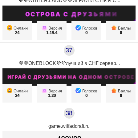
💜💜WITHER.LAND💜💜ИГРАЙ И С ПК И С...
Онлайн
Версия
Голосов
Баллы
24
1.19.4
0
0
37
💜💜ONEBLOCK💜💜лучший в СНГ сервер...
Онлайн
Версия
Голосов
Баллы
24
1.20
0
0
38
game.wilfadcraft.ru