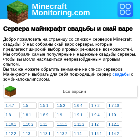
Minecraft
Monitoring
.com
Сервера майнкрафт свадьбы и скай варс
Добро пожаловать на страницу со списком серверов Minecraft
свадьбы! У нас собраны скай варс серверы, которые
предлагают широкий выбор игровых режимов и возможностей.
Мы отобрали самые популярные и надежные свадьбы серверы,
чтобы вы могли насладиться непревзойденным игровым
опытом.
Вы так же можете обратить внимание на список серверов
Майнкрафт и выбрать для себя подходящий сервер
свадьбы
с
зомби-апокалипсисом.
Все версии
1.4.7
1.5
1.5.1
1.5.2
1.6.4
1.7.2
1.7.10
1.8
1.8.1
1.8.9
1.9
1.9.1
1.9.4
1.10
1.10.1
1.10.2
1.11
1.11.1
1.11.2
1.12
1.12.1
1.12.2
1.13
1.13.1
1.13.2
1.14
1.14.1
1.14.2