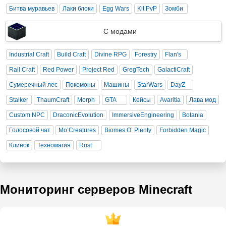
Битва муравьев
Лаки блоки
Egg Wars
Kit PvP
Зомби
С модами
Industrial Craft
Build Craft
Divine RPG
Forestry
Flan's
Rail Craft
Red Power
Project Red
GregTech
GalactiCraft
Сумеречный лес
Покемоны
Машины
StarWars
DayZ
Stalker
ThaumCraft
Morph
GTA
Кейсы
Avaritia
Лава мод
Custom NPC
DraconicEvolution
ImmersiveEngineering
Botania
Голосовой чат
Mo’Creatures
Biomes O’ Plenty
Forbidden Magic
Клинок
Техномагия
Rust
Мониторинг серверов Minecraft