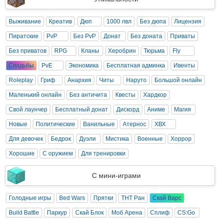
Выживание
Креатив
Дюп
1000 лвл
Без дюпа
Лицензия
Пиратские
PvP
Без PvP
Донат
Без доната
Приваты
Без приватов
RPG
Кланы
Херобрин
Тюрьма
Fly
Свадьбы
PvE
Экономика
Бесплатная админка
Ивенты
Roleplay
Гриф
Анархия
Читы
Наруто
Большой онлайн
Маленький онлайн
Без античита
Квесты
Хардкор
Свой лаунчер
Бесплатный донат
Дискорд
Аниме
Магия
Новые
Политические
Ванильные
Атернос
ХВХ
Для девочек
Бедрок
Дуэли
Мистика
Военные
Хоррор
Хорошие
С оружием
Для тренировки
С мини-играми
Голодные игры
Bed Wars
Прятки
ТНТ Ран
Скай Варс
Build Battle
Паркур
Скай Блок
Моб Арена
Сплиф
CS:Go