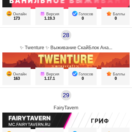
Онлайн
Версия
Голосов
Баллы
173
1.19.3
0
0
28
✨ Twenture ✨ Выживание СкайБлок Ана...
Онлайн
Версия
Голосов
Баллы
163
1.17.1
0
0
29
FairyTavern