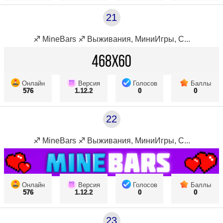
21
♐ MineBars ♐ Выживания, МиниИгры, С...
Онлайн
Версия
Голосов
Баллы
576
1.12.2
0
0
22
♐ MineBars ♐ Выживания, МиниИгры, С...
Онлайн
Версия
Голосов
Баллы
576
1.12.2
0
0
23