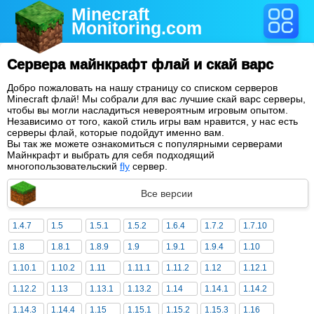
Minecraft
Monitoring
.com
Сервера майнкрафт флай и скай варс
Добро пожаловать на нашу страницу со списком серверов
Minecraft флай! Мы собрали для вас лучшие скай варс серверы,
чтобы вы могли насладиться невероятным игровым опытом.
Независимо от того, какой стиль игры вам нравится, у нас есть
серверы флай, которые подойдут именно вам.
Вы так же можете ознакомиться с популярными серверами
Майнкрафт и выбрать для себя подходящий
многопользовательский
fly
сервер.
Все версии
1.4.7
1.5
1.5.1
1.5.2
1.6.4
1.7.2
1.7.10
1.8
1.8.1
1.8.9
1.9
1.9.1
1.9.4
1.10
1.10.1
1.10.2
1.11
1.11.1
1.11.2
1.12
1.12.1
1.12.2
1.13
1.13.1
1.13.2
1.14
1.14.1
1.14.2
1.14.3
1.14.4
1.15
1.15.1
1.15.2
1.15.3
1.16