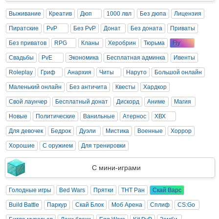
Выживание
Креатив
Дюп
1000 лвл
Без дюпа
Лицензия
Пиратские
PvP
Без PvP
Донат
Без доната
Приваты
Без приватов
RPG
Кланы
Херобрин
Тюрьма
Fly
Свадьбы
PvE
Экономика
Бесплатная админка
Ивенты
Roleplay
Гриф
Анархия
Читы
Наруто
Большой онлайн
Маленький онлайн
Без античита
Квесты
Хардкор
Свой лаунчер
Бесплатный донат
Дискорд
Аниме
Магия
Новые
Политические
Ванильные
Атернос
ХВХ
Для девочек
Бедрок
Дуэли
Мистика
Военные
Хоррор
Хорошие
С оружием
Для тренировки
С мини-играми
Голодные игры
Bed Wars
Прятки
ТНТ Ран
Скай Варс
Build Battle
Паркур
Скай Блок
Моб Арена
Сплиф
CS:Go