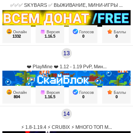
✅✅✅ SKYBARS ✅ ВЫЖИВАНИЕ, МИНИ-ИГРЫ ...
Онлайн
Версия
Голосов
Баллы
1332
1.16.5
0
0
13
❤️ PlayMine ❤️ 1.12 - 1.19 PvP, Мин...
Онлайн
Версия
Голосов
Баллы
804
1.16.5
0
0
14
⚡ 1.8-1.19.4 ⚡ CRUBIX ⚡ МНОГО ТОП М...