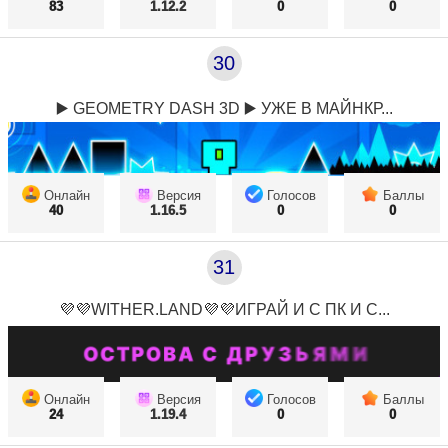
83
1.12.2
0
0
30
▶️ GEOMETRY DASH 3D ▶️ УЖЕ В МАЙНКР...
Онлайн
Версия
Голосов
Баллы
40
1.16.5
0
0
31
💜💜WITHER.LAND💜💜ИГРАЙ И С ПК И С...
Онлайн
Версия
Голосов
Баллы
24
1.19.4
0
0