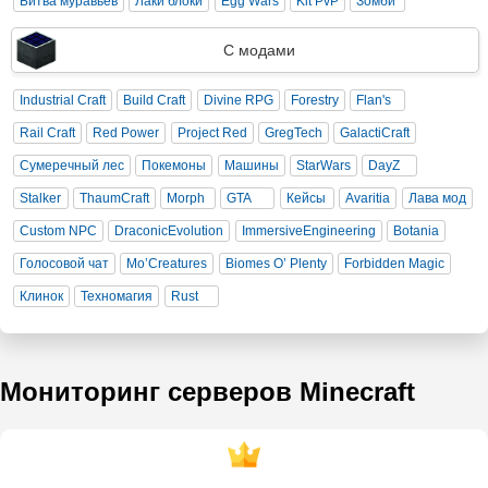
Битва муравьев
Лаки блоки
Egg Wars
Kit PvP
Зомби
С модами
Industrial Craft
Build Craft
Divine RPG
Forestry
Flan's
Rail Craft
Red Power
Project Red
GregTech
GalactiCraft
Сумеречный лес
Покемоны
Машины
StarWars
DayZ
Stalker
ThaumCraft
Morph
GTA
Кейсы
Avaritia
Лава мод
Custom NPC
DraconicEvolution
ImmersiveEngineering
Botania
Голосовой чат
Mo’Creatures
Biomes O’ Plenty
Forbidden Magic
Клинок
Техномагия
Rust
Мониторинг серверов Minecraft