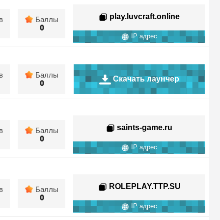
play.luvcraft.online
в
Баллы
0
IP адрес
в
Баллы
Скачать лаунчер
0
saints-game.ru
в
Баллы
0
IP адрес
ROLEPLAY.TTP.SU
в
Баллы
0
IP адрес