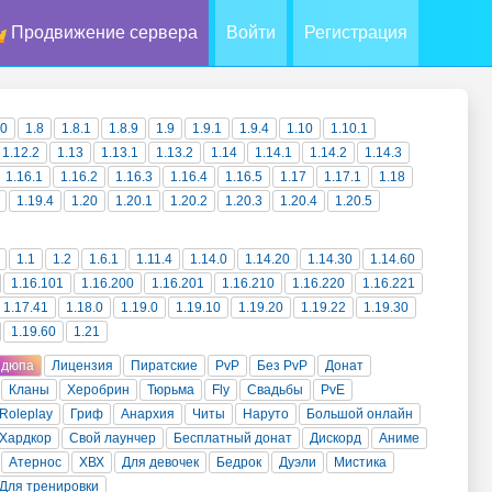
Продвижение сервера
Войти
Регистрация
10
1.8
1.8.1
1.8.9
1.9
1.9.1
1.9.4
1.10
1.10.1
1.12.2
1.13
1.13.1
1.13.2
1.14
1.14.1
1.14.2
1.14.3
1.16.1
1.16.2
1.16.3
1.16.4
1.16.5
1.17
1.17.1
1.18
1.19.4
1.20
1.20.1
1.20.2
1.20.3
1.20.4
1.20.5
1.1
1.2
1.6.1
1.11.4
1.14.0
1.14.20
1.14.30
1.14.60
1.16.101
1.16.200
1.16.201
1.16.210
1.16.220
1.16.221
1.17.41
1.18.0
1.19.0
1.19.10
1.19.20
1.19.22
1.19.30
1.19.60
1.21
 дюпа
Лицензия
Пиратские
PvP
Без PvP
Донат
Кланы
Херобрин
Тюрьма
Fly
Свадьбы
PvE
Roleplay
Гриф
Анархия
Читы
Наруто
Большой онлайн
Хардкор
Свой лаунчер
Бесплатный донат
Дискорд
Аниме
Атернос
ХВХ
Для девочек
Бедрок
Дуэли
Мистика
Для тренировки