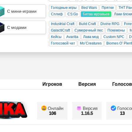
Голодные игры
Bed Wars
Прятки
ТНТ Ра
С мини-играми
Сплиф
CS:Go
Битва муравьев
Лаки блок
Industrial Craft
Build Craft
Divine RPG
Fore
С модами
GalactiCraft
Сумеречный лес
Покемоны
Кейсы
Avaritia
Лава мод
Custom NPC
D
Голосовой чат
Mo’Creatures
Biomes O’ Plen
Игроков
Версия
Голосов
Онлайн
Версия
Голосо
106
1.16.5
13