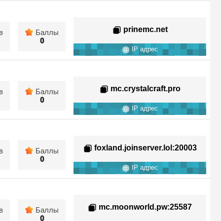
prinemc.net
в
Баллы
0
IP адрес
mc.crystalcraft.pro
в
Баллы
0
IP адрес
foxland.joinserver.lol
:20003
в
Баллы
0
IP адрес
mc.moonworld.pw
:25587
в
Баллы
0