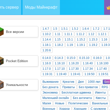
ть сервер
Моды Майнкрафт
1.4.7
1.5
1.5.1
1.5.2
1.6.4
1.7.2
1.7.
Все версии
1.10.2
1.11
1.11.1
1.11.2
1.12
1.12.1
1.14.4
1.15
1.15.1
1.15.2
1.15.3
1.16
1.18.1
1.18.2
1.19
1.19.1
1.19.2
1.19.3
1.20.6
0.14.0
0.14.3
0.15.0
0.15.10
0.16.0
1.0
Pocket Edition
1.16.0
1.16.10
1.16.20
1.16.40
1.16.100
1.17.0
1.17.10
1.17.30
1.17.34
1.17.40
1.19.31
1.19.40
1.19.41
1.19.50
1.19.51
Выживание
Креатив
Дюп
1000 лвл
Без
Уникальности
Без доната
Приваты
Без приватов
RPG
Экономика
Бесплатная админка
Ивенты
Маленький онлайн
Без античита
Квесты
Магия
Новые
Политические
Ванильные
Военные
Хоррор
Хорошие
С оружием