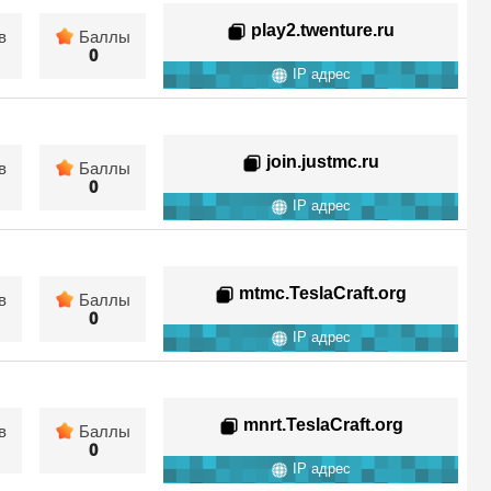
play2.twenture.ru
в
Баллы
0
IP адрес
join.justmc.ru
в
Баллы
0
IP адрес
mtmc.TeslaCraft.org
в
Баллы
0
IP адрес
mnrt.TeslaCraft.org
в
Баллы
0
IP адрес