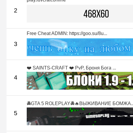
2
Free Cheat ADMIN: https://goo.su/8u...
3
❤️ SAINTS-CRAFT ❤️ PvP, Броня Бога ...
4
🚔GTA 5 ROLEPLAY🚔🔥ВЫЖИВАНИЕ БОМЖА..
5