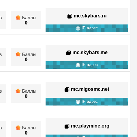
mc.skybars.ru
в
Баллы
0
IP адрес
mc.skybars.me
в
Баллы
0
IP адрес
mc.migosmc.net
в
Баллы
0
IP адрес
mc.playmine.org
в
Баллы
0