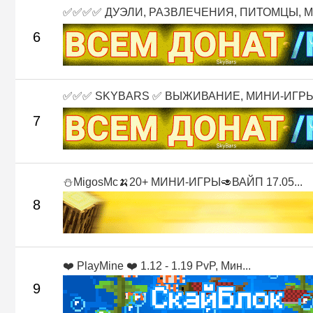
✅✅✅✅ ДУЭЛИ, РАЗВЛЕЧЕНИЯ, ПИТОМЦЫ, М.
6
✅✅✅ SKYBARS ✅ ВЫЖИВАНИЕ, МИНИ-ИГРЫ 
7
⛄MigosMc🍌20+ МИНИ-ИГРЫ🥑ВАЙП 17.05...
8
❤️ PlayMine ❤️ 1.12 - 1.19 PvP, Мин...
9