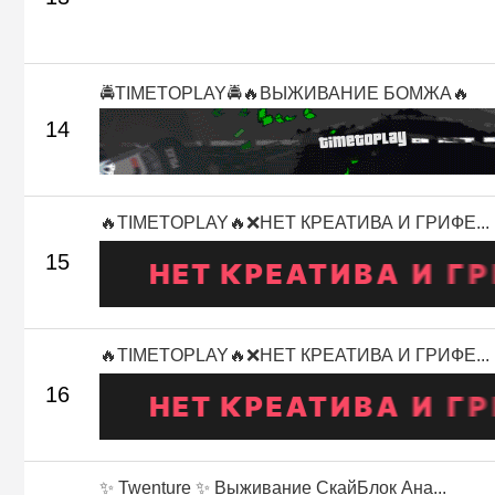
🚔TIMETOPLAY🚔🔥ВЫЖИВАНИЕ БОМЖА🔥
14
🔥TIMETOPLAY🔥❌НЕТ КРЕАТИВА И ГРИФЕ...
15
🔥TIMETOPLAY🔥❌НЕТ КРЕАТИВА И ГРИФЕ...
16
✨ Twenture ✨ Выживание СкайБлок Ана...