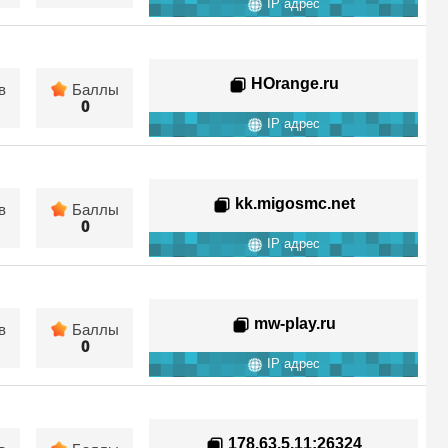
IP адрес
HOrange.ru
в
Баллы
0
IP адрес
kk.migosmc.net
в
Баллы
0
IP адрес
mw-play.ru
в
Баллы
0
IP адрес
178.63.5.11
:26324