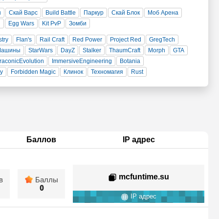
н
Скай Варс
Build Battle
Паркур
Скай Блок
Моб Арена
и
Egg Wars
Kit PvP
Зомби
stry
Flan's
Rail Craft
Red Power
Project Red
GregTech
Машины
StarWars
DayZ
Stalker
ThaumCraft
Morph
GTA
raconicEvolution
ImmersiveEngineering
Botania
ty
Forbidden Magic
Клинок
Техномагия
Rust
Баллов
IP адрес
mcfuntime.su
в
Баллы
0
IP адрес