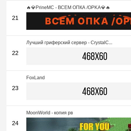
🔥💎PrineMC - ВСЕМ ОПКА /OPKA💎🔥
21
Лучший гриферский сервер - CrystalC...
22
FoxLand
23
MoonWorld - копия рв
24