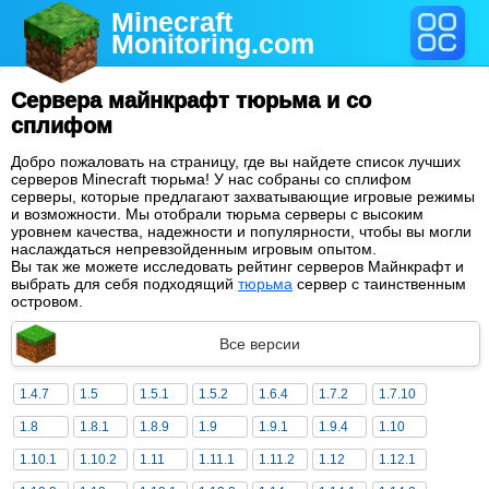
Minecraft
Monitoring
.com
Сервера майнкрафт тюрьма и со
сплифом
Добро пожаловать на страницу, где вы найдете список лучших
серверов Minecraft тюрьма! У нас собраны со сплифом
серверы, которые предлагают захватывающие игровые режимы
и возможности. Мы отобрали тюрьма серверы с высоким
уровнем качества, надежности и популярности, чтобы вы могли
наслаждаться непревзойденным игровым опытом.
Вы так же можете исследовать рейтинг серверов Майнкрафт и
выбрать для себя подходящий
тюрьма
сервер с таинственным
островом.
Все версии
1.4.7
1.5
1.5.1
1.5.2
1.6.4
1.7.2
1.7.10
1.8
1.8.1
1.8.9
1.9
1.9.1
1.9.4
1.10
1.10.1
1.10.2
1.11
1.11.1
1.11.2
1.12
1.12.1