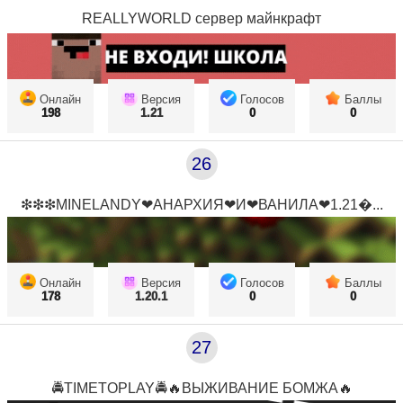
REALLYWORLD сервер майнкрафт
Онлайн
Версия
Голосов
Баллы
198
1.21
0
0
26
❇❇❇MINELANDY❤АНАРХИЯ❤И❤ВАНИЛА❤1.21...
Онлайн
Версия
Голосов
Баллы
178
1.20.1
0
0
27
🚔TIMETOPLAY🚔🔥ВЫЖИВАНИЕ БОМЖА🔥