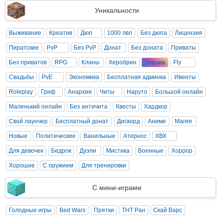
Уникальности
Выживание
Креатив
Дюп
1000 лвл
Без дюпа
Лицензия
Пиратские
PvP
Без PvP
Донат
Без доната
Приваты
Без приватов
RPG
Кланы
Херобрин
Тюрьма
Fly
Свадьбы
PvE
Экономика
Бесплатная админка
Ивенты
Roleplay
Гриф
Анархия
Читы
Наруто
Большой онлайн
Маленький онлайн
Без античита
Квесты
Хардкор
Свой лаунчер
Бесплатный донат
Дискорд
Аниме
Магия
Новые
Политические
Ванильные
Атернос
ХВХ
Для девочек
Бедрок
Дуэли
Мистика
Военные
Хоррор
Хорошие
С оружием
Для тренировки
С мини-играми
Голодные игры
Bed Wars
Прятки
ТНТ Ран
Скай Варс