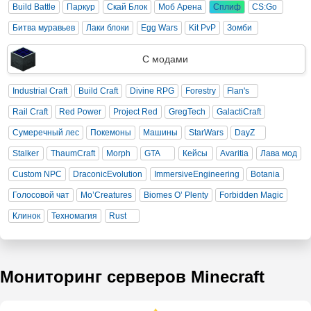
Build Battle
Паркур
Скай Блок
Моб Арена
Сплиф
CS:Go
Битва муравьев
Лаки блоки
Egg Wars
Kit PvP
Зомби
С модами
Industrial Craft
Build Craft
Divine RPG
Forestry
Flan's
Rail Craft
Red Power
Project Red
GregTech
GalactiCraft
Сумеречный лес
Покемоны
Машины
StarWars
DayZ
Stalker
ThaumCraft
Morph
GTA
Кейсы
Avaritia
Лава мод
Custom NPC
DraconicEvolution
ImmersiveEngineering
Botania
Голосовой чат
Mo’Creatures
Biomes O’ Plenty
Forbidden Magic
Клинок
Техномагия
Rust
Мониторинг серверов Minecraft