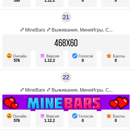
590
1.12.2
0
0
21
♐ MineBars ♐ Выживания, МиниИгры, С...
Онлайн
Версия
Голосов
Баллы
576
1.12.2
0
0
22
♐ MineBars ♐ Выживания, МиниИгры, С...
Онлайн
Версия
Голосов
Баллы
576
1.12.2
0
0