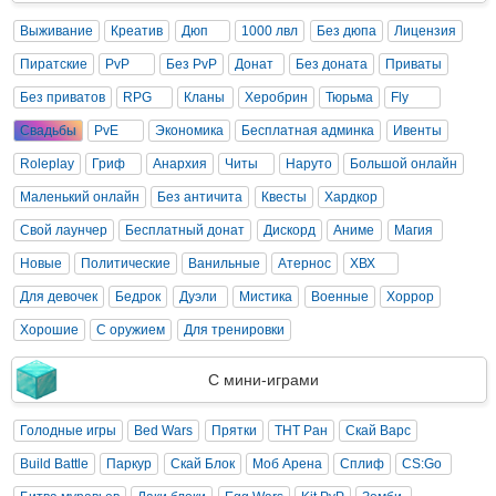
Выживание
Креатив
Дюп
1000 лвл
Без дюпа
Лицензия
Пиратские
PvP
Без PvP
Донат
Без доната
Приваты
Без приватов
RPG
Кланы
Херобрин
Тюрьма
Fly
Свадьбы
PvE
Экономика
Бесплатная админка
Ивенты
Roleplay
Гриф
Анархия
Читы
Наруто
Большой онлайн
Маленький онлайн
Без античита
Квесты
Хардкор
Свой лаунчер
Бесплатный донат
Дискорд
Аниме
Магия
Новые
Политические
Ванильные
Атернос
ХВХ
Для девочек
Бедрок
Дуэли
Мистика
Военные
Хоррор
Хорошие
С оружием
Для тренировки
С мини-играми
Голодные игры
Bed Wars
Прятки
ТНТ Ран
Скай Варс
Build Battle
Паркур
Скай Блок
Моб Арена
Сплиф
CS:Go