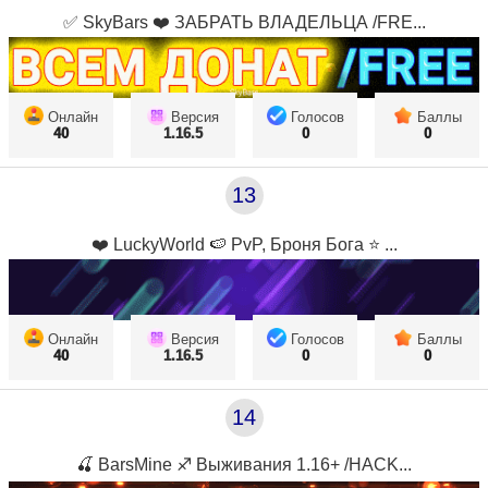
✅ SkyBars ❤️ ЗАБРАТЬ ВЛАДЕЛЬЦА /FRE...
Онлайн
Версия
Голосов
Баллы
40
1.16.5
0
0
13
❤️ LuckyWorld 🍉 PvP, Броня Бога ⭐ ...
Онлайн
Версия
Голосов
Баллы
40
1.16.5
0
0
14
🍒 BarsMine ♐ Выживания 1.16+ /HACK...