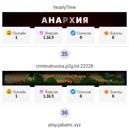
VearlyTime
Онлайн
Версия
Голосов
Баллы
1
1.16.5
0
0
35
criminalrussia.p2g.lol:22226
Онлайн
Версия
Голосов
Баллы
1
1.16.5
0
0
36
play.jabamc.xyz