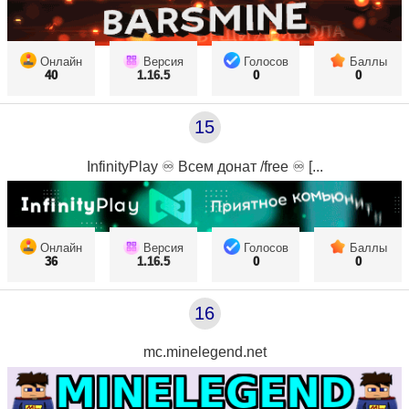
Онлайн
Версия
Голосов
Баллы
40
1.16.5
0
0
15
InfinityPlay ♾ Всем донат /free ♾ [...
Онлайн
Версия
Голосов
Баллы
36
1.16.5
0
0
16
mc.minelegend.net