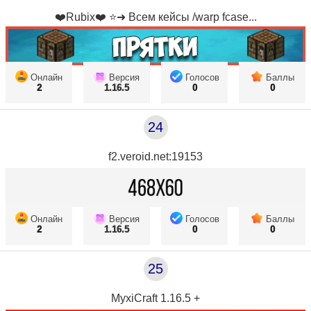
❤️Rubix❤️ ⭐➜ Всем кейсы /warp fcase...
Онлайн
Версия
Голосов
Баллы
2
1.16.5
0
0
24
f2.veroid.net:19153
Онлайн
Версия
Голосов
Баллы
2
1.16.5
0
0
25
MyxiCraft 1.16.5 +