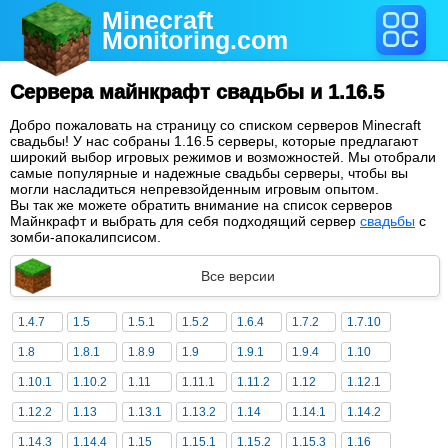
Minecraft
Monitoring
.com
Сервера майнкрафт свадьбы и 1.16.5
Добро пожаловать на страницу со списком серверов Minecraft
свадьбы! У нас собраны 1.16.5 серверы, которые предлагают
широкий выбор игровых режимов и возможностей. Мы отобрали
самые популярные и надежные свадьбы серверы, чтобы вы
могли насладиться непревзойденным игровым опытом.
Вы так же можете обратить внимание на список серверов
Майнкрафт и выбрать для себя подходящий сервер
свадьбы
с
зомби-апокалипсисом.
Все версии
1.4.7
1.5
1.5.1
1.5.2
1.6.4
1.7.2
1.7.10
1.8
1.8.1
1.8.9
1.9
1.9.1
1.9.4
1.10
1.10.1
1.10.2
1.11
1.11.1
1.11.2
1.12
1.12.1
1.12.2
1.13
1.13.1
1.13.2
1.14
1.14.1
1.14.2
1.14.3
1.14.4
1.15
1.15.1
1.15.2
1.15.3
1.16