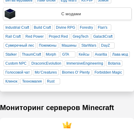
Битва муравьев
Лаки блоки
Egg Wars
Kit PvP
Зомби
С модами
Industrial Craft
Build Craft
Divine RPG
Forestry
Flan's
Rail Craft
Red Power
Project Red
GregTech
GalactiCraft
Сумеречный лес
Покемоны
Машины
StarWars
DayZ
Stalker
ThaumCraft
Morph
GTA
Кейсы
Avaritia
Лава мод
Custom NPC
DraconicEvolution
ImmersiveEngineering
Botania
Голосовой чат
Mo’Creatures
Biomes O’ Plenty
Forbidden Magic
Клинок
Техномагия
Rust
Мониторинг серверов Minecraft