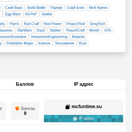
н
Скай Варс
Build Battle
Паркур
Скай Блок
Моб Арена
и
Egg Wars
Kit PvP
Зомби
stry
Flan's
Rail Craft
Red Power
Project Red
GregTech
Машины
StarWars
DayZ
Stalker
ThaumCraft
Morph
GTA
raconicEvolution
ImmersiveEngineering
Botania
ty
Forbidden Magic
Клинок
Техномагия
Rust
Баллов
IP адрес
mcfuntime.su
в
Баллы
0
IP адрес