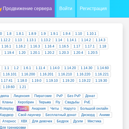
Продвижение сервера
Войти
Регистрация
10
1.8
1.8.1
1.8.9
1.9
1.9.1
1.9.4
1.10
1.10.1
1.12.2
1.13
1.13.1
1.13.2
1.14
1.14.1
1.14.2
1.14.3
1.16.1
1.16.2
1.16.3
1.16.4
1.16.5
1.17
1.17.1
1.18
1.19.4
1.20
1.20.1
1.20.2
1.20.3
1.20.4
1.20.5
1.1
1.2
1.6.1
1.11.4
1.14.0
1.14.20
1.14.30
1.14.60
1.16.101
1.16.200
1.16.201
1.16.210
1.16.220
1.16.221
1.17.41
1.18.0
1.19.0
1.19.10
1.19.20
1.19.22
1.19.30
1.19.60
1.21
 дюпа
Лицензия
Пиратские
PvP
Без PvP
Донат
Кланы
Херобрин
Тюрьма
Fly
Свадьбы
PvE
Roleplay
Гриф
Анархия
Читы
Наруто
Большой онлайн
Хардкор
Свой лаунчер
Бесплатный донат
Дискорд
Аниме
Атернос
ХВХ
Для девочек
Бедрок
Дуэли
Мистика
Для тренировки