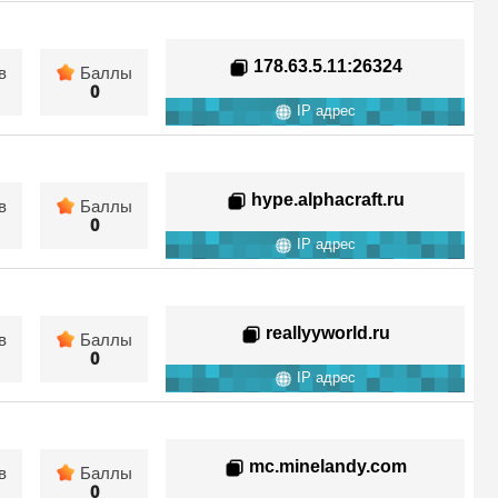
178.63.5.11
:26324
в
Баллы
0
IP адрес
hype.alphacraft.ru
в
Баллы
0
IP адрес
reallyyworld.ru
в
Баллы
0
IP адрес
mc.minelandy.com
в
Баллы
0