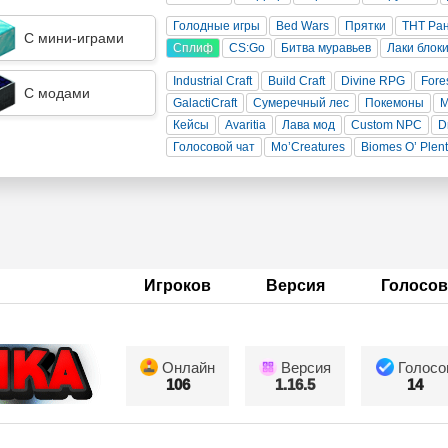
Голодные игры
Bed Wars
Прятки
ТНТ Ра
С мини-играми
Сплиф
CS:Go
Битва муравьев
Лаки блок
Industrial Craft
Build Craft
Divine RPG
Fore
С модами
GalactiCraft
Сумеречный лес
Покемоны
Кейсы
Avaritia
Лава мод
Custom NPC
D
Голосовой чат
Mo’Creatures
Biomes O’ Plen
Игроков
Версия
Голосов
Онлайн
Версия
Голосо
106
1.16.5
14