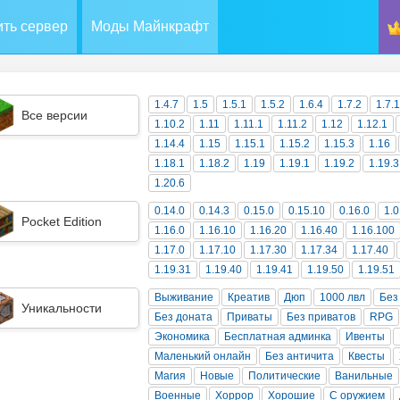
ть сервер
Моды Майнкрафт
1.4.7
1.5
1.5.1
1.5.2
1.6.4
1.7.2
1.7.
Все версии
1.10.2
1.11
1.11.1
1.11.2
1.12
1.12.1
1.14.4
1.15
1.15.1
1.15.2
1.15.3
1.16
1.18.1
1.18.2
1.19
1.19.1
1.19.2
1.19.3
1.20.6
0.14.0
0.14.3
0.15.0
0.15.10
0.16.0
1.0
Pocket Edition
1.16.0
1.16.10
1.16.20
1.16.40
1.16.100
1.17.0
1.17.10
1.17.30
1.17.34
1.17.40
1.19.31
1.19.40
1.19.41
1.19.50
1.19.51
Выживание
Креатив
Дюп
1000 лвл
Без
Уникальности
Без доната
Приваты
Без приватов
RPG
Экономика
Бесплатная админка
Ивенты
Маленький онлайн
Без античита
Квесты
Магия
Новые
Политические
Ванильные
Военные
Хоррор
Хорошие
С оружием