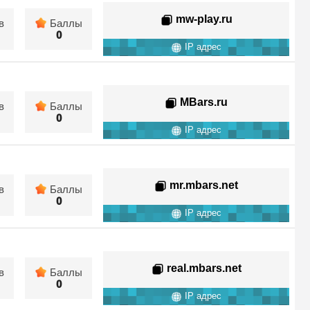
mw-play.ru
в
Баллы
0
IP адрес
MBars.ru
в
Баллы
0
IP адрес
mr.mbars.net
в
Баллы
0
IP адрес
real.mbars.net
в
Баллы
0
IP адрес