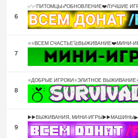
✅✅ПИТОМЦЫ♐ОБНОВЛЕНИЕ❤️ЛУЧШИЕ ИГРО
6
⭐⭐ВСЕМ СЧАСТЬЕ🚀ВЫЖИВАНИЕ❤️МИНИ-ИГР
7
⭐ДОБРЫЕ ИГРОКИ⭐ЭЛИТНОЕ ВЫЖИВАНИЕ⭐К
8
▶️▶️ВЫЖИВАНИЯ, МИНИ-ИГРЫ▶️▶️МАШИНЫ▶.
9