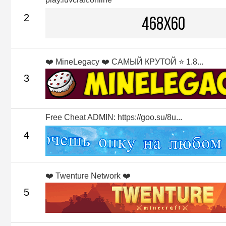
2
❤️ MineLegacy ❤️ САМЫЙ КРУТОЙ ⭐ 1.8...
3
Free Cheat ADMIN: https://goo.su/8u...
4
❤️ Twenture Network ❤️
5