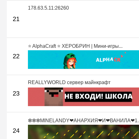
178.63.5.11:26260
21
⭐ AlphaCraft ⭐ ХЕРОБРИН | Мини-игры...
22
REALLYWORLD сервер майнкрафт
23
❇❇❇MINELANDY❤АНАРХИЯ❤И❤ВАНИЛА❤1.2
24