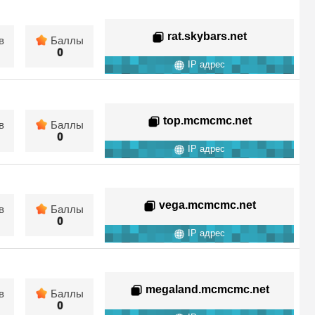
rat.skybars.net
в
Баллы
0
IP адрес
top.mcmcmc.net
в
Баллы
0
IP адрес
vega.mcmcmc.net
в
Баллы
0
IP адрес
megaland.mcmcmc.net
в
Баллы
0