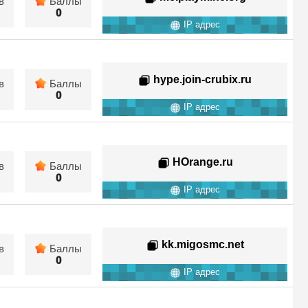
в
Баллы
0
IP адрес
hype.join-crubix.ru
в
Баллы
0
IP адрес
HOrange.ru
в
Баллы
0
IP адрес
kk.migosmc.net
в
Баллы
0
IP адрес