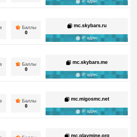
IP адрес
mc.skybars.ru
в
Баллы
0
IP адрес
mc.skybars.me
в
Баллы
0
IP адрес
mc.migosmc.net
в
Баллы
0
IP адрес
mc.playmine.org