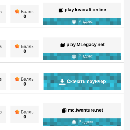
play.luvcraft.online
в
Баллы
0
IP адрес
play.MLegacy.net
в
Баллы
0
IP адрес
в
Баллы
Скачать лаунчер
0
mc.twenture.net
в
Баллы
0
IP адрес