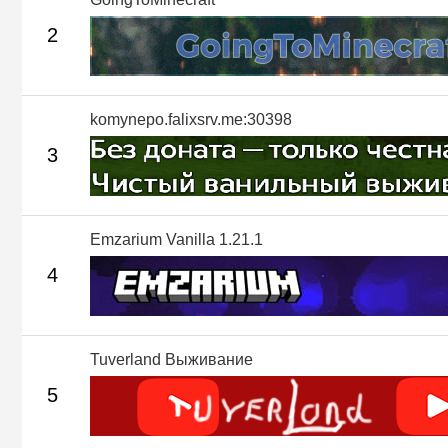
2
komynepo.falixsrv.me:30398
3
Emzarium Vanilla 1.21.1
4
Tuverland Выживание
5