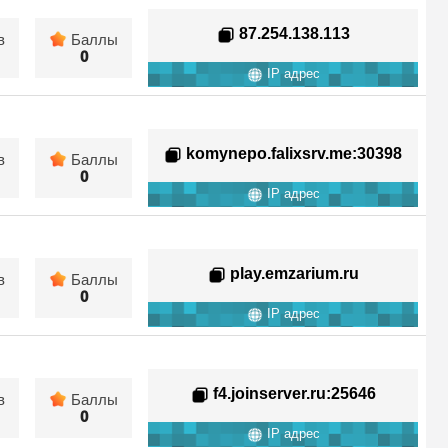
87.254.138.113
в
Баллы
0
IP адрес
komynepo.falixsrv.me
:30398
в
Баллы
0
IP адрес
play.emzarium.ru
в
Баллы
0
IP адрес
f4.joinserver.ru
:25646
в
Баллы
0
IP адрес