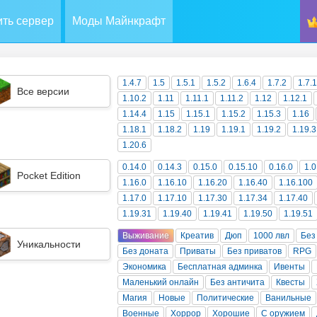
ть сервер
Моды Майнкрафт
1.4.7
1.5
1.5.1
1.5.2
1.6.4
1.7.2
1.7.
Все версии
1.10.2
1.11
1.11.1
1.11.2
1.12
1.12.1
1.14.4
1.15
1.15.1
1.15.2
1.15.3
1.16
1.18.1
1.18.2
1.19
1.19.1
1.19.2
1.19.3
1.20.6
0.14.0
0.14.3
0.15.0
0.15.10
0.16.0
1.0
Pocket Edition
1.16.0
1.16.10
1.16.20
1.16.40
1.16.100
1.17.0
1.17.10
1.17.30
1.17.34
1.17.40
1.19.31
1.19.40
1.19.41
1.19.50
1.19.51
Выживание
Креатив
Дюп
1000 лвл
Без
Уникальности
Без доната
Приваты
Без приватов
RPG
Экономика
Бесплатная админка
Ивенты
Маленький онлайн
Без античита
Квесты
Магия
Новые
Политические
Ванильные
Военные
Хоррор
Хорошие
С оружием