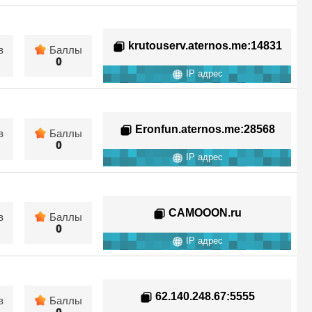
krutouserv.aternos.me
:14831
в
Баллы
0
IP адрес
Eronfun.aternos.me
:28568
в
Баллы
0
IP адрес
CAMOOON.ru
в
Баллы
0
IP адрес
62.140.248.67
:5555
в
Баллы