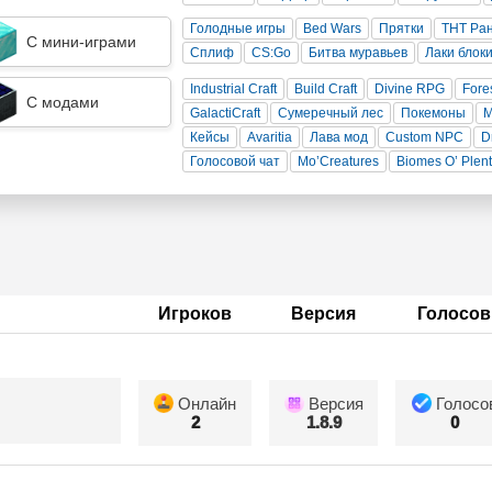
Голодные игры
Bed Wars
Прятки
ТНТ Ра
С мини-играми
Сплиф
CS:Go
Битва муравьев
Лаки блок
Industrial Craft
Build Craft
Divine RPG
Fore
С модами
GalactiCraft
Сумеречный лес
Покемоны
Кейсы
Avaritia
Лава мод
Custom NPC
D
Голосовой чат
Mo’Creatures
Biomes O’ Plen
Игроков
Версия
Голосов
Онлайн
Версия
Голосо
2
1.8.9
0