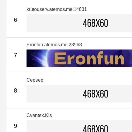
krutouserv.aternos.me:14831
6
Eronfun.aternos.me:28568
7
Сервер
8
Cvantex.Kis
9