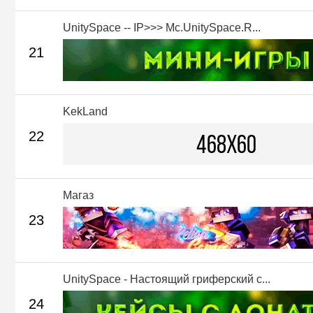
UnitySpace -- IP>>> Mc.UnitySpace.R...
21
KekLand
22
Магаз
23
UnitySpace - Настоящий гриферский с...
24