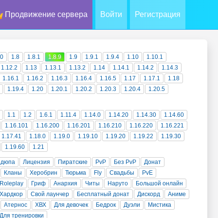
Продвижение сервера
Войти
Регистрация
10
1.8
1.8.1
1.8.9
1.9
1.9.1
1.9.4
1.10
1.10.1
1.12.2
1.13
1.13.1
1.13.2
1.14
1.14.1
1.14.2
1.14.3
1.16.1
1.16.2
1.16.3
1.16.4
1.16.5
1.17
1.17.1
1.18
1.19.4
1.20
1.20.1
1.20.2
1.20.3
1.20.4
1.20.5
1.1
1.2
1.6.1
1.11.4
1.14.0
1.14.20
1.14.30
1.14.60
1.16.101
1.16.200
1.16.201
1.16.210
1.16.220
1.16.221
1.17.41
1.18.0
1.19.0
1.19.10
1.19.20
1.19.22
1.19.30
1.19.60
1.21
 дюпа
Лицензия
Пиратские
PvP
Без PvP
Донат
Кланы
Херобрин
Тюрьма
Fly
Свадьбы
PvE
Roleplay
Гриф
Анархия
Читы
Наруто
Большой онлайн
Хардкор
Свой лаунчер
Бесплатный донат
Дискорд
Аниме
Атернос
ХВХ
Для девочек
Бедрок
Дуэли
Мистика
Для тренировки