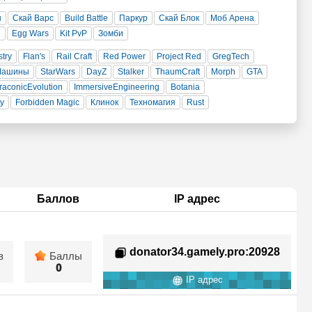
н
Скай Варс
Build Battle
Паркур
Скай Блок
Моб Арена
и
Egg Wars
Kit PvP
Зомби
stry
Flan's
Rail Craft
Red Power
Project Red
GregTech
Машины
StarWars
DayZ
Stalker
ThaumCraft
Morph
GTA
raconicEvolution
ImmersiveEngineering
Botania
ty
Forbidden Magic
Клинок
Техномагия
Rust
Баллов
IP адрес
donator34.gamely.pro
:20928
в
Баллы
0
IP адрес