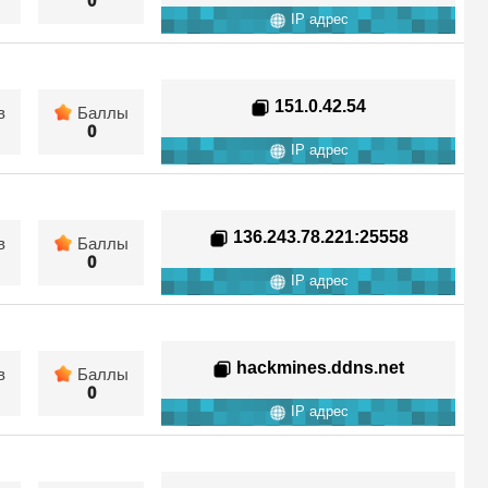
0
IP адрес
151.0.42.54
в
Баллы
0
IP адрес
136.243.78.221
:25558
в
Баллы
0
IP адрес
hackmines.ddns.net
в
Баллы
0
IP адрес