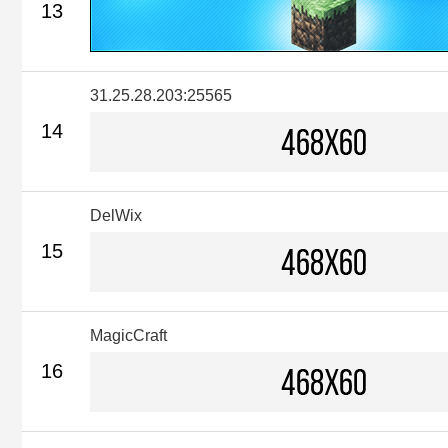
13
31.25.28.203:25565
14
DelWix
15
MagicCraft
16