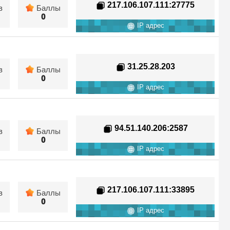
217.106.107.111
:27775
в
Баллы
0
IP адрес
31.25.28.203
в
Баллы
0
IP адрес
94.51.140.206
:2587
в
Баллы
0
IP адрес
217.106.107.111
:33895
в
Баллы
0
IP адрес