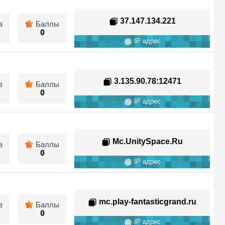
37.147.134.221
в
Баллы
0
IP адрес
3.135.90.78
:12471
в
Баллы
0
IP адрес
Mc.UnitySpace.Ru
в
Баллы
0
IP адрес
mc.play-fantasticgrand.ru
в
Баллы
0
IP адрес