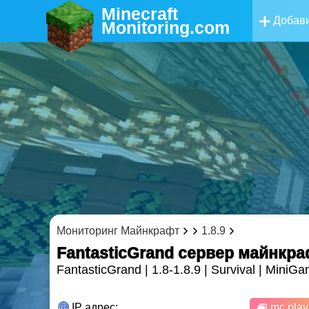
Minecraft
Добави
Monitoring
.com
Мониторинг Майнкрафт
1.8.9
FantasticGrand cервер майнкра
FantasticGrand | 1.8-1.8.9 | Survival | MiniG
IP адрес:
mc.play-