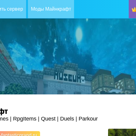
ть сервер
Моды Майнкрафт
фт
ames | RpgItems | Quest | Duels | Parkour
fantasticgrand.ru