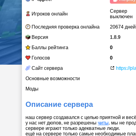
Сервер
Игроков онлайн
выключен
Последняя проверка онлайна
20674 дней
Версия
1.8.9
Баллы рейтинга
0
Голосов
0
Сайт сервера
https://pl
Основные возможности
Моды
Описание сервера
наш сервер создавался с целью приятной и вес
у нас нет дюпов, не разрешены
читы
. мы не про
сервере играют только адекватные люди.
ещё на сервере только самые необходимые плаг