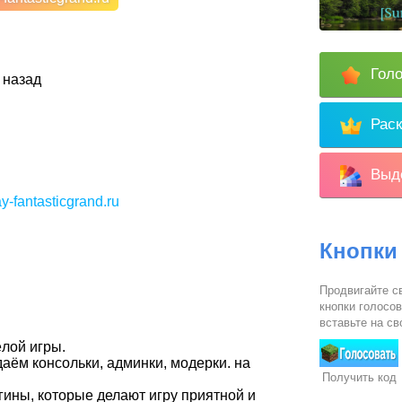
Голо
 назад
Раск
Выде
ay-fantasticgrand.ru
Кнопки
Продвигайте с
кнопки голосо
вставьте на св
ёлой игры.
даём консольки, админки, модерки. на
Получить код
ины, которые делают игру приятной и