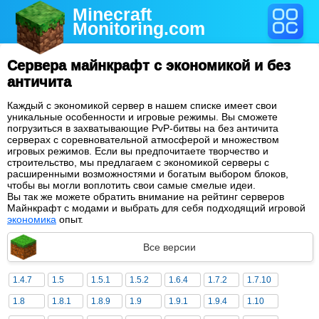
Minecraft
Monitoring
.com
Сервера майнкрафт с экономикой и без
античита
Каждый с экономикой сервер в нашем списке имеет свои
уникальные особенности и игровые режимы. Вы сможете
погрузиться в захватывающие PvP-битвы на без античита
серверах с соревновательной атмосферой и множеством
игровых режимов. Если вы предпочитаете творчество и
строительство, мы предлагаем с экономикой серверы с
расширенными возможностями и богатым выбором блоков,
чтобы вы могли воплотить свои самые смелые идеи.
Вы так же можете обратить внимание на рейтинг серверов
Майнкрафт с модами и выбрать для себя подходящий игровой
экономика
опыт.
Все версии
1.4.7
1.5
1.5.1
1.5.2
1.6.4
1.7.2
1.7.10
1.8
1.8.1
1.8.9
1.9
1.9.1
1.9.4
1.10