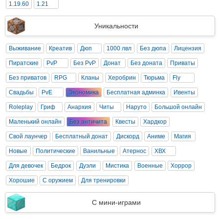
1.19.60
1.21
Уникальности
Выживание
Креатив
Дюп
1000 лвл
Без дюпа
Лицензия
Пиратские
PvP
Без PvP
Донат
Без доната
Приваты
Без приватов
RPG
Кланы
Херобрин
Тюрьма
Fly
Свадьбы
PvE
Экономика
Бесплатная админка
Ивенты
Roleplay
Гриф
Анархия
Читы
Наруто
Большой онлайн
Маленький онлайн
Без античита
Квесты
Хардкор
Свой лаунчер
Бесплатный донат
Дискорд
Аниме
Магия
Новые
Политические
Ванильные
Атернос
ХВХ
Для девочек
Бедрок
Дуэли
Мистика
Военные
Хоррор
Хорошие
С оружием
Для тренировки
С мини-играми