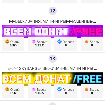
12
▶️▶️ВЫЖИВАНИЯ, МИНИ-ИГРЫ▶️▶️МАШИНЫ▶...
Онлайн
Версия
Голосов
Баллы
1665
1.12.2
0
0
13
✅✅✅ SKYBARS ✅ ВЫЖИВАНИЕ, МИНИ-ИГРЫ ...
Онлайн
Версия
Голосов
Баллы
1332
1.16.5
0
0