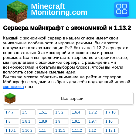
Minecraft
Monitoring
.com
Сервера майнкрафт с экономикой и 1.13.2
Каждый с экономикой сервер в нашем списке имеет свои
уникальные особенности и игровые режимы. Вы сможете
погрузиться в захватывающие PvP-битвы на 1.13.2 серверах с
соревновательной атмосферой и множеством игровых
режимов. Если вы предпочитаете творчество и строительство,
мы предлагаем с экономикой серверы с расширенными
возможностями и богатым выбором блоков, чтобы вы могли
воплотить свои самые смелые идеи.
Вы так же можете обратить внимание на рейтинг серверов
Майнкрафт с модами и выбрать для себя подходящий игровой
экономика
опыт.
Все версии
1.4.7
1.5
1.5.1
1.5.2
1.6.4
1.7.2
1.7.10
1.8
1.8.1
1.8.9
1.9
1.9.1
1.9.4
1.10
1.10.1
1.10.2
1.11
1.11.1
1.11.2
1.12
1.12.1