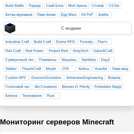
Build Battle
Паркур
Скай Блок
Моб Арена
Сплиф
CS:Go
Битва муравьев
Лаки блоки
Egg Wars
Kit PvP
Зомби
С модами
Industrial Craft
Build Craft
Divine RPG
Forestry
Flan's
Rail Craft
Red Power
Project Red
GregTech
GalactiCraft
Сумеречный лес
Покемоны
Машины
StarWars
DayZ
Stalker
ThaumCraft
Morph
GTA
Кейсы
Avaritia
Лава мод
Custom NPC
DraconicEvolution
ImmersiveEngineering
Botania
Голосовой чат
Mo’Creatures
Biomes O’ Plenty
Forbidden Magic
Клинок
Техномагия
Rust
Мониторинг серверов Minecraft