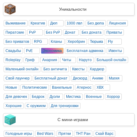
Уникальности
Выживание
Креатив
Дюп
1000 лвл
Без дюпа
Лицензия
Пиратские
PvP
Без PvP
Донат
Без доната
Приваты
Без приватов
RPG
Кланы
Херобрин
Тюрьма
Fly
Свадьбы
PvE
Экономика
Бесплатная админка
Ивенты
Roleplay
Гриф
Анархия
Читы
Наруто
Большой онлайн
Маленький онлайн
Без античита
Квесты
Хардкор
Свой лаунчер
Бесплатный донат
Дискорд
Аниме
Магия
Новые
Политические
Ванильные
Атернос
ХВХ
Для девочек
Бедрок
Дуэли
Мистика
Военные
Хоррор
Хорошие
С оружием
Для тренировки
С мини-играми
Голодные игры
Bed Wars
Прятки
ТНТ Ран
Скай Варс