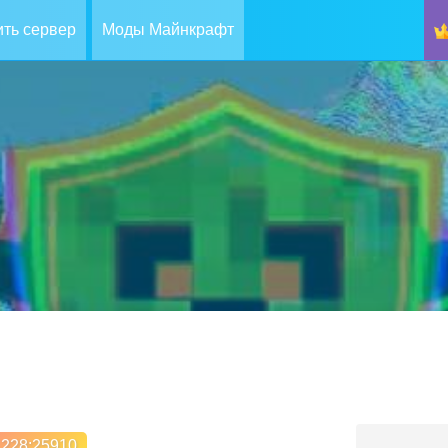
ть сервер
Моды Майнкрафт
.228
:25910