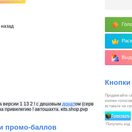
Голо
 назад
Раск
Выде
Кнопки
Продвигайте с
кнопки голосо
а версии 1 13 2 ! с дешовым
донат
ом (серв
вставьте на св
а привилегию ! автошахта. кits.shop.pvp
Получить код
 и промо-баллов