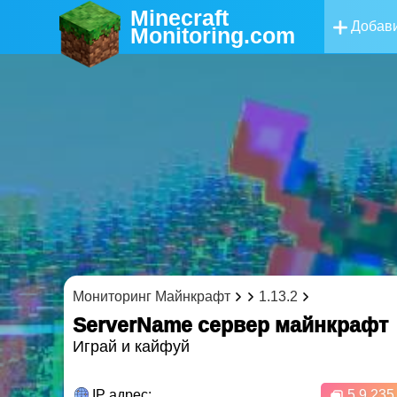
Minecraft
Добави
Monitoring
.com
Мониторинг Майнкрафт
1.13.2
ServerName cервер майнкрафт
Играй и кайфуй
IP адрес:
5.9.235