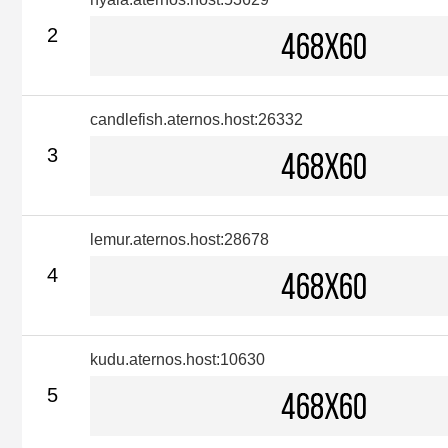
2
candlefish.aternos.host:26332
3
lemur.aternos.host:28678
4
kudu.aternos.host:10630
5