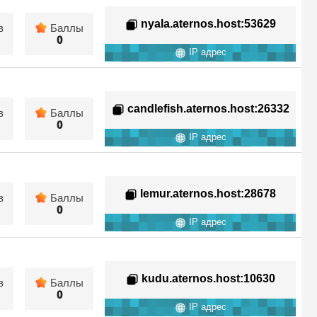
nyala.aternos.host
:53629
в
Баллы
0
IP адрес
candlefish.aternos.host
:26332
в
Баллы
0
IP адрес
lemur.aternos.host
:28678
в
Баллы
0
IP адрес
kudu.aternos.host
:10630
в
Баллы
0
IP адрес