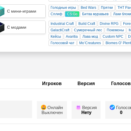
Голодные игры
Bed Wars
Прятки
ТНТ Ра
С мини-играми
Сплиф
CS:Go
Битва муравьев
Лаки блок
Industrial Craft
Build Craft
Divine RPG
Fore
С модами
GalactiCraft
Сумеречный лес
Покемоны
Кейсы
Avaritia
Лава мод
Custom NPC
D
Голосовой чат
Mo’Creatures
Biomes O’ Plen
Игроков
Версия
Голосов
Онлайн
Версия
Голосо
Выключен
Нету
0