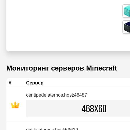
Мониторинг серверов Minecraft
#
Сервер
centipede.aternos.host:46487
nyala.aternos.host:53629