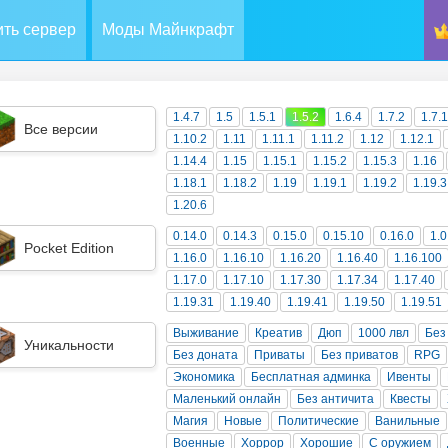
ть сервер
Моды Майнкрафт
1.4.7
1.5
1.5.1
1.5.2
1.6.4
1.7.2
1.7.
Все версии
1.10.2
1.11
1.11.1
1.11.2
1.12
1.12.1
1.14.4
1.15
1.15.1
1.15.2
1.15.3
1.16
1.18.1
1.18.2
1.19
1.19.1
1.19.2
1.19.3
1.20.6
0.14.0
0.14.3
0.15.0
0.15.10
0.16.0
1.0
Pocket Edition
1.16.0
1.16.10
1.16.20
1.16.40
1.16.100
1.17.0
1.17.10
1.17.30
1.17.34
1.17.40
1.19.31
1.19.40
1.19.41
1.19.50
1.19.51
Выживание
Креатив
Дюп
1000 лвл
Без
Уникальности
Без доната
Приваты
Без приватов
RPG
Экономика
Бесплатная админка
Ивенты
Маленький онлайн
Без античита
Квесты
Магия
Новые
Политические
Ванильные
Военные
Хоррор
Хорошие
С оружием