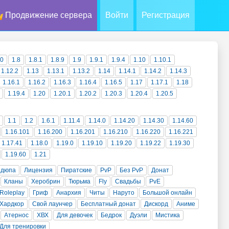
Продвижение сервера
Войти
Регистрация
10
1.8
1.8.1
1.8.9
1.9
1.9.1
1.9.4
1.10
1.10.1
1.12.2
1.13
1.13.1
1.13.2
1.14
1.14.1
1.14.2
1.14.3
1.16.1
1.16.2
1.16.3
1.16.4
1.16.5
1.17
1.17.1
1.18
1.19.4
1.20
1.20.1
1.20.2
1.20.3
1.20.4
1.20.5
1.1
1.2
1.6.1
1.11.4
1.14.0
1.14.20
1.14.30
1.14.60
1.16.101
1.16.200
1.16.201
1.16.210
1.16.220
1.16.221
1.17.41
1.18.0
1.19.0
1.19.10
1.19.20
1.19.22
1.19.30
1.19.60
1.21
 дюпа
Лицензия
Пиратские
PvP
Без PvP
Донат
Кланы
Херобрин
Тюрьма
Fly
Свадьбы
PvE
Roleplay
Гриф
Анархия
Читы
Наруто
Большой онлайн
Хардкор
Свой лаунчер
Бесплатный донат
Дискорд
Аниме
Атернос
ХВХ
Для девочек
Бедрок
Дуэли
Мистика
Для тренировки