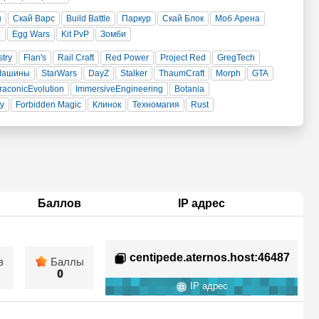
н
Скай Варс
Build Battle
Паркур
Скай Блок
Моб Арена
и
Egg Wars
Kit PvP
Зомби
stry
Flan's
Rail Craft
Red Power
Project Red
GregTech
Машины
StarWars
DayZ
Stalker
ThaumCraft
Morph
GTA
raconicEvolution
ImmersiveEngineering
Botania
ty
Forbidden Magic
Клинок
Техномагия
Rust
Баллов
IP адрес
centipede.aternos.host
:46487
в
Баллы
0
IP адрес