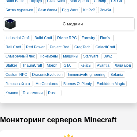
Build Battle
Паркур
Скай Блок
Моб Арена
Сплиф
CS:Go
Битва муравьев
Лаки блоки
Egg Wars
Kit PvP
Зомби
С модами
Industrial Craft
Build Craft
Divine RPG
Forestry
Flan's
Rail Craft
Red Power
Project Red
GregTech
GalactiCraft
Сумеречный лес
Покемоны
Машины
StarWars
DayZ
Stalker
ThaumCraft
Morph
GTA
Кейсы
Avaritia
Лава мод
Custom NPC
DraconicEvolution
ImmersiveEngineering
Botania
Голосовой чат
Mo’Creatures
Biomes O’ Plenty
Forbidden Magic
Клинок
Техномагия
Rust
Мониторинг серверов Minecraft