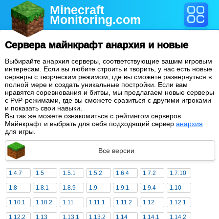
Minecraft
Monitoring
.com
Сервера майнкрафт анархия и новые
Выбирайте анархия серверы, соответствующие вашим игровым
интересам. Если вы любите строить и творить, у нас есть новые
серверы с творческим режимом, где вы сможете развернуться в
полной мере и создать уникальные постройки. Если вам
нравятся соревнования и битвы, мы предлагаем новые серверы
с PvP-режимами, где вы сможете сразиться с другими игроками
и показать свои навыки.
Вы так же можете ознакомиться с рейтингом серверов
Майнкрафт и выбрать для себя подходящий сервер
анархия
для игры.
Все версии
1.4.7
1.5
1.5.1
1.5.2
1.6.4
1.7.2
1.7.10
1.8
1.8.1
1.8.9
1.9
1.9.1
1.9.4
1.10
1.10.1
1.10.2
1.11
1.11.1
1.11.2
1.12
1.12.1
1.12.2
1.13
1.13.1
1.13.2
1.14
1.14.1
1.14.2