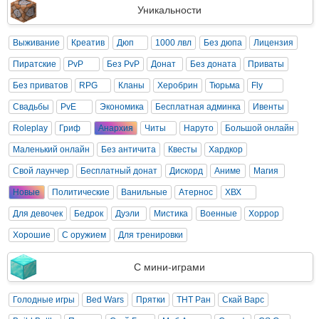
Уникальности
Выживание
Креатив
Дюп
1000 лвл
Без дюпа
Лицензия
Пиратские
PvP
Без PvP
Донат
Без доната
Приваты
Без приватов
RPG
Кланы
Херобрин
Тюрьма
Fly
Свадьбы
PvE
Экономика
Бесплатная админка
Ивенты
Roleplay
Гриф
Анархия
Читы
Наруто
Большой онлайн
Маленький онлайн
Без античита
Квесты
Хардкор
Свой лаунчер
Бесплатный донат
Дискорд
Аниме
Магия
Новые
Политические
Ванильные
Атернос
ХВХ
Для девочек
Бедрок
Дуэли
Мистика
Военные
Хоррор
Хорошие
С оружием
Для тренировки
С мини-играми
Голодные игры
Bed Wars
Прятки
ТНТ Ран
Скай Варс