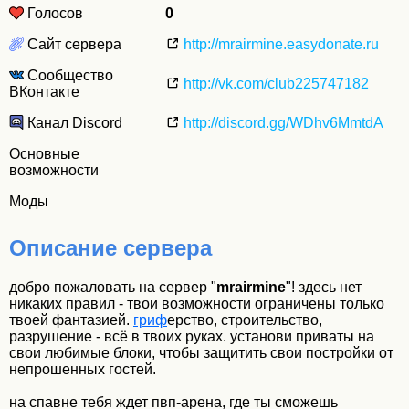
Голосов
0
Сайт сервера
http://mrairmine.easydonate.ru
Сообщество
http://vk.com/club225747182
ВКонтакте
Канал Discord
http://discord.gg/WDhv6MmtdA
Основные
возможности
Моды
Описание сервера
добро пожаловать на сервер "
mrairmine
"! здесь нет
никаких правил - твои возможности ограничены только
твоей фантазией.
гриф
ерство, строительство,
разрушение - всё в твоих руках. установи приваты на
свои любимые блоки, чтобы защитить свои постройки от
непрошенных гостей.
на спавне тебя ждет пвп-арена, где ты сможешь