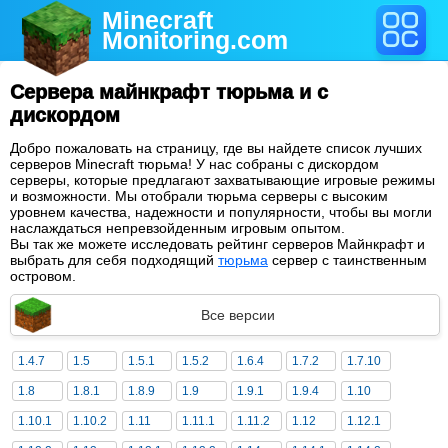
Minecraft
Monitoring
.com
Сервера майнкрафт тюрьма и с
дискордом
Добро пожаловать на страницу, где вы найдете список лучших
серверов Minecraft тюрьма! У нас собраны с дискордом
серверы, которые предлагают захватывающие игровые режимы
и возможности. Мы отобрали тюрьма серверы с высоким
уровнем качества, надежности и популярности, чтобы вы могли
наслаждаться непревзойденным игровым опытом.
Вы так же можете исследовать рейтинг серверов Майнкрафт и
выбрать для себя подходящий
тюрьма
сервер с таинственным
островом.
Все версии
1.4.7
1.5
1.5.1
1.5.2
1.6.4
1.7.2
1.7.10
1.8
1.8.1
1.8.9
1.9
1.9.1
1.9.4
1.10
1.10.1
1.10.2
1.11
1.11.1
1.11.2
1.12
1.12.1