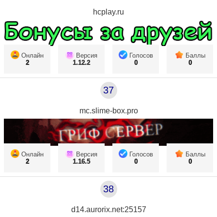
hcplay.ru
Онлайн
Версия
Голосов
Баллы
2
1.12.2
0
0
37
mc.slime-box.pro
Онлайн
Версия
Голосов
Баллы
2
1.16.5
0
0
38
d14.aurorix.net:25157