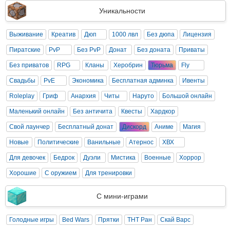
Уникальности
Выживание
Креатив
Дюп
1000 лвл
Без дюпа
Лицензия
Пиратские
PvP
Без PvP
Донат
Без доната
Приваты
Без приватов
RPG
Кланы
Херобрин
Тюрьма
Fly
Свадьбы
PvE
Экономика
Бесплатная админка
Ивенты
Roleplay
Гриф
Анархия
Читы
Наруто
Большой онлайн
Маленький онлайн
Без античита
Квесты
Хардкор
Свой лаунчер
Бесплатный донат
Дискорд
Аниме
Магия
Новые
Политические
Ванильные
Атернос
ХВХ
Для девочек
Бедрок
Дуэли
Мистика
Военные
Хоррор
Хорошие
С оружием
Для тренировки
С мини-играми
Голодные игры
Bed Wars
Прятки
ТНТ Ран
Скай Варс