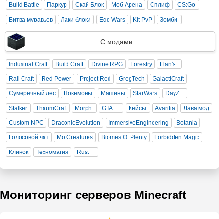
Build Battle
Паркур
Скай Блок
Моб Арена
Сплиф
CS:Go
Битва муравьев
Лаки блоки
Egg Wars
Kit PvP
Зомби
С модами
Industrial Craft
Build Craft
Divine RPG
Forestry
Flan's
Rail Craft
Red Power
Project Red
GregTech
GalactiCraft
Сумеречный лес
Покемоны
Машины
StarWars
DayZ
Stalker
ThaumCraft
Morph
GTA
Кейсы
Avaritia
Лава мод
Custom NPC
DraconicEvolution
ImmersiveEngineering
Botania
Голосовой чат
Mo’Creatures
Biomes O’ Plenty
Forbidden Magic
Клинок
Техномагия
Rust
Мониторинг серверов Minecraft