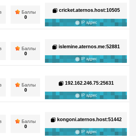
cricket.aternos.host
:10505
в
Баллы
0
IP адрес
islemine.aternos.me
:52881
в
Баллы
0
IP адрес
192.162.246.75
:25631
в
Баллы
0
IP адрес
kongoni.aternos.host
:51442
в
Баллы
0
IP адрес