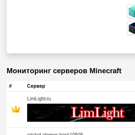
Мониторинг серверов Minecraft
#
Сервер
LimLight.ru
cricket.aternos.host:10505