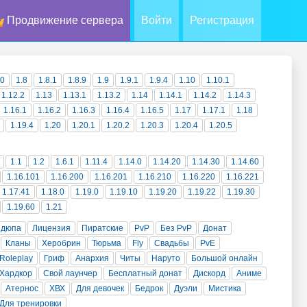
Продвижение сервера
Войти
Регистрация
10
1.8
1.8.1
1.8.9
1.9
1.9.1
1.9.4
1.10
1.10.1
1.12.2
1.13
1.13.1
1.13.2
1.14
1.14.1
1.14.2
1.14.3
1.16.1
1.16.2
1.16.3
1.16.4
1.16.5
1.17
1.17.1
1.18
1.19.4
1.20
1.20.1
1.20.2
1.20.3
1.20.4
1.20.5
1.1
1.2
1.6.1
1.11.4
1.14.0
1.14.20
1.14.30
1.14.60
1.16.101
1.16.200
1.16.201
1.16.210
1.16.220
1.16.221
1.17.41
1.18.0
1.19.0
1.19.10
1.19.20
1.19.22
1.19.30
1.19.60
1.21
 дюпа
Лицензия
Пиратские
PvP
Без PvP
Донат
Кланы
Херобрин
Тюрьма
Fly
Свадьбы
PvE
Roleplay
Гриф
Анархия
Читы
Наруто
Большой онлайн
Хардкор
Свой лаунчер
Бесплатный донат
Дискорд
Аниме
Атернос
ХВХ
Для девочек
Бедрок
Дуэли
Мистика
Для тренировки