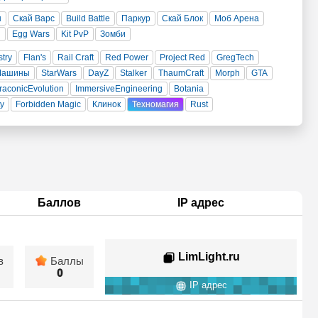
н
Скай Варс
Build Battle
Паркур
Скай Блок
Моб Арена
и
Egg Wars
Kit PvP
Зомби
stry
Flan's
Rail Craft
Red Power
Project Red
GregTech
Машины
StarWars
DayZ
Stalker
ThaumCraft
Morph
GTA
raconicEvolution
ImmersiveEngineering
Botania
ty
Forbidden Magic
Клинок
Техномагия
Rust
Баллов
IP адрес
LimLight.ru
в
Баллы
0
IP адрес