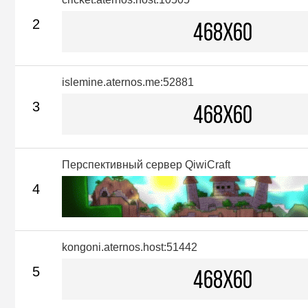
2
islemine.aternos.me:52881
3
Перспективный сервер QiwiCraft
4
kongoni.aternos.host:51442
5