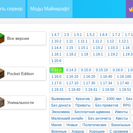
ть сервер
Моды Майнкрафт
1.4.7
1.5
1.5.1
1.5.2
1.6.4
1.7.2
1.7.
Все версии
1.10.2
1.11
1.11.1
1.11.2
1.12
1.12.1
1.14.4
1.15
1.15.1
1.15.2
1.15.3
1.16
1.18.1
1.18.2
1.19
1.19.1
1.19.2
1.19.3
1.20.6
0.14.0
0.14.3
0.15.0
0.15.10
0.16.0
1.0
Pocket Edition
1.16.0
1.16.10
1.16.20
1.16.40
1.16.100
1.17.0
1.17.10
1.17.30
1.17.34
1.17.40
1.19.31
1.19.40
1.19.41
1.19.50
1.19.51
Выживание
Креатив
Дюп
1000 лвл
Без
Уникальности
Без доната
Приваты
Без приватов
RPG
Экономика
Бесплатная админка
Ивенты
Маленький онлайн
Без античита
Квесты
Магия
Новые
Политические
Ванильные
Военные
Хоррор
Хорошие
С оружием