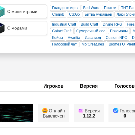
Голодные игры
Bed Wars
Прятки
ТНТ Ра
С мини-играми
Сплиф
CS:Go
Битва муравьев
Лаки блок
Industrial Craft
Build Craft
Divine RPG
Fore
С модами
GalactiCraft
Сумеречный лес
Покемоны
Кейсы
Avaritia
Лава мод
Custom NPC
D
Голосовой чат
Mo’Creatures
Biomes O’ Plen
Игроков
Версия
Голосов
Онлайн
Версия
Голосо
Выключен
1.12.2
0