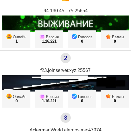
94.130.45.175:25654
Онлайн
Версия
Голосов
Баллы
1
1.16.221
0
0
2
f23.joinserver.xyz:25567
Онлайн
Версия
Голосов
Баллы
0
1.16.221
0
0
3
AckermanWorld.aternos.me:47974