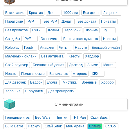
Выживание
Креатив
Дюп
1000 лвл
Без дюпа
Лицензия
Пиратские
PvP
Без PvP
Донат
Без доната
Приваты
Без приватов
RPG
Кланы
Херобрин
Тюрьма
Fly
Свадьбы
PvE
Экономика
Бесплатная админка
Ивенты
Roleplay
Гриф
Анархия
Читы
Наруто
Большой онлайн
Маленький онлайн
Без античита
Квесты
Хардкор
Свой лаунчер
Бесплатный донат
Дискорд
Аниме
Магия
Новые
Политические
Ванильные
Атернос
ХВХ
Для девочек
Бедрок
Дуэли
Мистика
Военные
Хоррор
Хорошие
С оружием
Для тренировки
С мини-играми
Голодные игры
Bed Wars
Прятки
ТНТ Ран
Скай Варс
Build Battle
Паркур
Скай Блок
Моб Арена
Сплиф
CS:Go