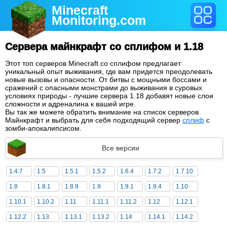
Minecraft
Monitoring
.com
Сервера майнкрафт со сплифом и 1.18
Этот топ серверов Minecraft со сплифом предлагает
уникальный опыт выживания, где вам придется преодолевать
новые вызовы и опасности. От битвы с мощными боссами и
сражений с опасными монстрами до выживания в суровых
условиях природы - лучшие сервера 1.18 добавят новые слои
сложности и адреналина к вашей игре.
Вы так же можете обратить внимание на список серверов
Майнкрафт и выбрать для себя подходящий сервер
сплиф
с
зомби-апокалипсисом.
Все версии
1.4.7
1.5
1.5.1
1.5.2
1.6.4
1.7.2
1.7.10
1.8
1.8.1
1.8.9
1.9
1.9.1
1.9.4
1.10
1.10.1
1.10.2
1.11
1.11.1
1.11.2
1.12
1.12.1
1.12.2
1.13
1.13.1
1.13.2
1.14
1.14.1
1.14.2