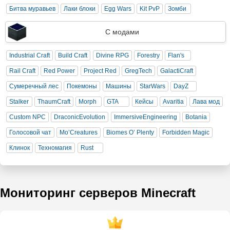
Битва муравьев
Лаки блоки
Egg Wars
Kit PvP
Зомби
С модами
Industrial Craft
Build Craft
Divine RPG
Forestry
Flan's
Rail Craft
Red Power
Project Red
GregTech
GalactiCraft
Сумеречный лес
Покемоны
Машины
StarWars
DayZ
Stalker
ThaumCraft
Morph
GTA
Кейсы
Avaritia
Лава мод
Custom NPC
DraconicEvolution
ImmersiveEngineering
Botania
Голосовой чат
Mo’Creatures
Biomes O’ Plenty
Forbidden Magic
Клинок
Техномагия
Rust
Мониторинг серверов Minecraft