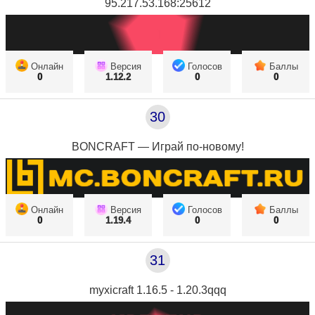
95.217.53.168:25612
Онлайн
Версия
Голосов
Баллы
0
1.12.2
0
0
30
BONCRAFT — Играй по-новому!
Онлайн
Версия
Голосов
Баллы
0
1.19.4
0
0
31
myxicraft 1.16.5 - 1.20.3qqq