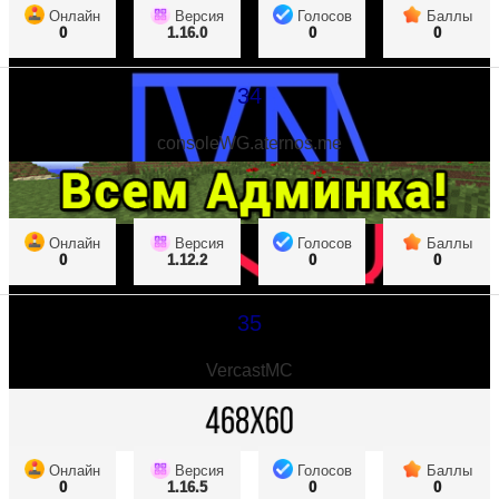
Онлайн
Версия
Голосов
Баллы
0
1.16.0
0
0
34
consoleWG.aternos.me
Онлайн
Версия
Голосов
Баллы
0
1.12.2
0
0
35
VercastMC
Онлайн
Версия
Голосов
Баллы
0
1.16.5
0
0