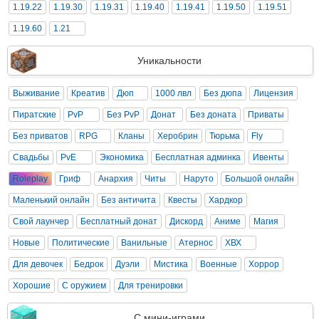
1.19.22
1.19.30
1.19.31
1.19.40
1.19.41
1.19.50
1.19.51
1.19.60
1.21
Уникальности
Выживание
Креатив
Дюп
1000 лвл
Без дюпа
Лицензия
Пиратские
PvP
Без PvP
Донат
Без доната
Приваты
Без приватов
RPG
Кланы
Херобрин
Тюрьма
Fly
Свадьбы
PvE
Экономика
Бесплатная админка
Ивенты
Roleplay
Гриф
Анархия
Читы
Наруто
Большой онлайн
Маленький онлайн
Без античита
Квесты
Хардкор
Свой лаунчер
Бесплатный донат
Дискорд
Аниме
Магия
Новые
Политические
Ванильные
Атернос
ХВХ
Для девочек
Бедрок
Дуэли
Мистика
Военные
Хоррор
Хорошие
С оружием
Для тренировки
С мини-играми