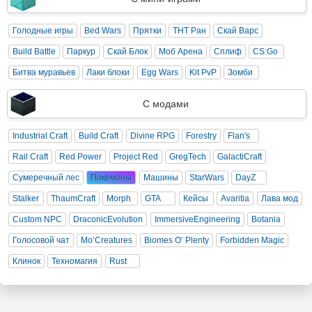
Голодные игры
Bed Wars
Прятки
ТНТ Ран
Скай Варс
Build Battle
Паркур
Скай Блок
Моб Арена
Сплиф
CS:Go
Битва муравьев
Лаки блоки
Egg Wars
Kit PvP
Зомби
С модами
Industrial Craft
Build Craft
Divine RPG
Forestry
Flan's
Rail Craft
Red Power
Project Red
GregTech
GalactiCraft
Сумеречный лес
Покемоны
Машины
StarWars
DayZ
Stalker
ThaumCraft
Morph
GTA
Кейсы
Avaritia
Лава мод
Custom NPC
DraconicEvolution
ImmersiveEngineering
Botania
Голосовой чат
Mo’Creatures
Biomes O’ Plenty
Forbidden Magic
Клинок
Техномагия
Rust