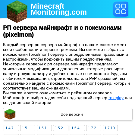
Minecraft
Monitoring
.com
РП сервера майнкрафт и с покемонами
(pixelmon)
Каждый сервер рп сервера майнкрафт в нашем списке имеет
свои особенности и игровые режимы. Вы сможете выбрать с
покемонами (pixelmon) сервер с определенными правилами и
настройками, чтобы подходить вашим предпочтениям.
Некоторые серверы с рп сервера майнкрафт предлагают
уникальные модификации и дополнения, которые расширят
вашу игровую палитру и добавят новые возможности. Будь вы
любителем выживания, строительства или PvP-сражений, вы
обязательно найдете с покемонами (pixelmon) сервер, который
соответствует вашим ожиданиям.
Вы так же можете ознакомиться с рейтингом серверов
Майнкрафт и выбрать для себя подходящий сервер
roleplay
для
создания своей истории.
Все версии
1.4.7
1.5
1.5.1
1.5.2
1.6.4
1.7.2
1.7.10