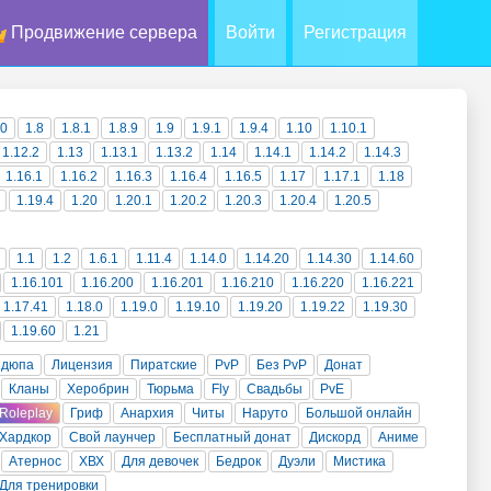
Продвижение сервера
Войти
Регистрация
10
1.8
1.8.1
1.8.9
1.9
1.9.1
1.9.4
1.10
1.10.1
1.12.2
1.13
1.13.1
1.13.2
1.14
1.14.1
1.14.2
1.14.3
1.16.1
1.16.2
1.16.3
1.16.4
1.16.5
1.17
1.17.1
1.18
1.19.4
1.20
1.20.1
1.20.2
1.20.3
1.20.4
1.20.5
1.1
1.2
1.6.1
1.11.4
1.14.0
1.14.20
1.14.30
1.14.60
1.16.101
1.16.200
1.16.201
1.16.210
1.16.220
1.16.221
1.17.41
1.18.0
1.19.0
1.19.10
1.19.20
1.19.22
1.19.30
1.19.60
1.21
 дюпа
Лицензия
Пиратские
PvP
Без PvP
Донат
Кланы
Херобрин
Тюрьма
Fly
Свадьбы
PvE
Roleplay
Гриф
Анархия
Читы
Наруто
Большой онлайн
Хардкор
Свой лаунчер
Бесплатный донат
Дискорд
Аниме
Атернос
ХВХ
Для девочек
Бедрок
Дуэли
Мистика
Для тренировки