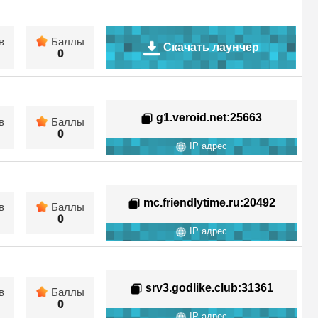
в
Баллы
Скачать лаунчер
0
g1.veroid.net
:25663
в
Баллы
0
IP адрес
mc.friendlytime.ru
:20492
в
Баллы
0
IP адрес
srv3.godlike.club
:31361
в
Баллы
0
IP адрес