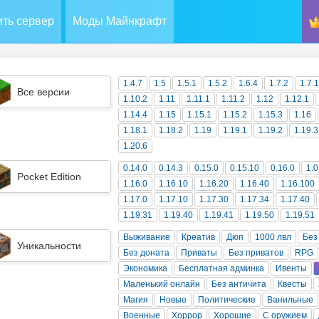
ть сервер
Моды Майнкрафт
1.4.7
1.5
1.5.1
1.5.2
1.6.4
1.7.2
1.7.
Все версии
1.10.2
1.11
1.11.1
1.11.2
1.12
1.12.1
1.14.4
1.15
1.15.1
1.15.2
1.15.3
1.16
1.18.1
1.18.2
1.19
1.19.1
1.19.2
1.19.3
1.20.6
0.14.0
0.14.3
0.15.0
0.15.10
0.16.0
1.0
Pocket Edition
1.16.0
1.16.10
1.16.20
1.16.40
1.16.100
1.17.0
1.17.10
1.17.30
1.17.34
1.17.40
1.19.31
1.19.40
1.19.41
1.19.50
1.19.51
Выживание
Креатив
Дюп
1000 лвл
Без
Уникальности
Без доната
Приваты
Без приватов
RPG
Экономика
Бесплатная админка
Ивенты
Маленький онлайн
Без античита
Квесты
Магия
Новые
Политические
Ванильные
Военные
Хоррор
Хорошие
С оружием