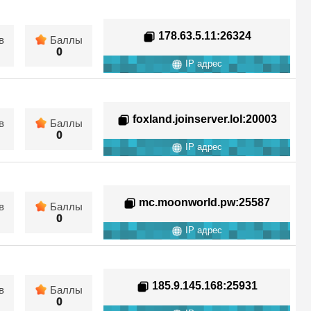
178.63.5.11
:26324
в
Баллы
0
IP адрес
foxland.joinserver.lol
:20003
в
Баллы
0
IP адрес
mc.moonworld.pw
:25587
в
Баллы
0
IP адрес
185.9.145.168
:25931
в
Баллы
0