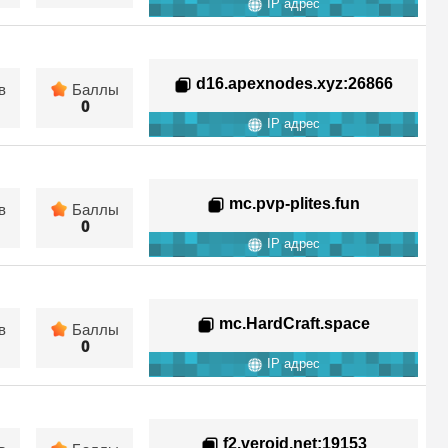
IP адрес
d16.apexnodes.xyz
:26866
в
Баллы
0
IP адрес
mc.pvp-plites.fun
в
Баллы
0
IP адрес
mc.HardCraft.space
в
Баллы
0
IP адрес
f2.veroid.net
:19153