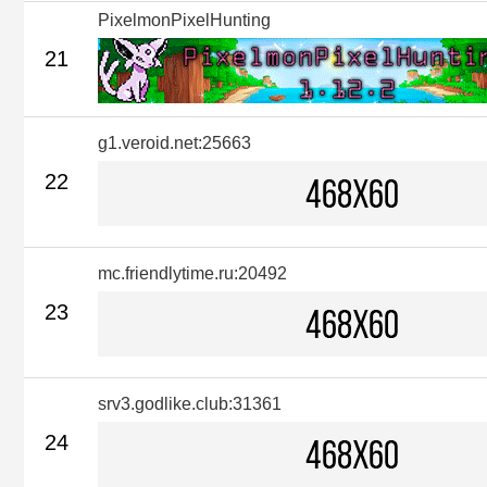
PixelmonPixelHunting
21
g1.veroid.net:25663
22
mc.friendlytime.ru:20492
23
srv3.godlike.club:31361
24