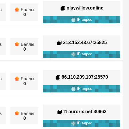
playwillow.online
в
Баллы
0
IP адрес
213.152.43.67
:25825
в
Баллы
0
IP адрес
86.110.209.107
:25570
в
Баллы
0
IP адрес
f1.aurorix.net
:30963
в
Баллы
0
IP адрес