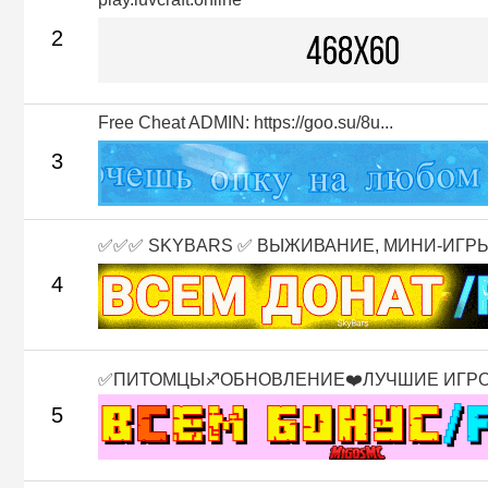
2
Free Cheat ADMIN: https://goo.su/8u...
3
✅✅✅ SKYBARS ✅ ВЫЖИВАНИЕ, МИНИ-ИГРЫ 
4
✅ПИТОМЦЫ♐ОБНОВЛЕНИЕ❤️ЛУЧШИЕ ИГР
5