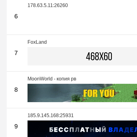
178.63.5.11:26260
6
FoxLand
7
MoonWorld - копия рв
8
185.9.145.168:25931
9