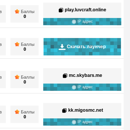
play.luvcraft.online
в
Баллы
0
IP адрес
в
Баллы
Скачать лаунчер
0
mc.skybars.me
в
Баллы
0
IP адрес
kk.migosmc.net
в
Баллы
0
IP адрес