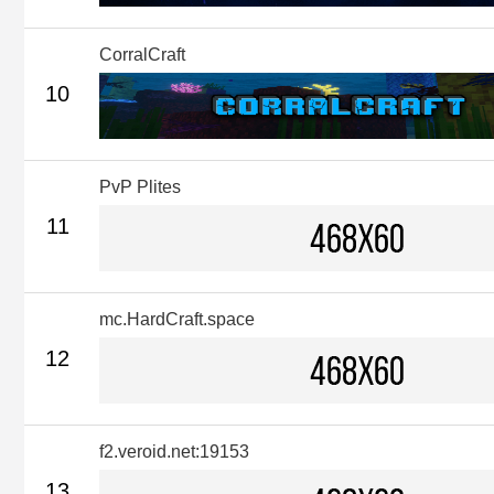
CorralCraft
10
PvP Plites
11
mc.HardCraft.space
12
f2.veroid.net:19153
13