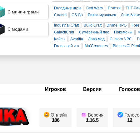
Голодные игры
Bed Wars
Прятки
ТНТ Ра
С мини-играми
Сплиф
CS:Go
Битва муравьев
Лаки блок
Industrial Craft
Build Craft
Divine RPG
Fore
С модами
GalactiCraft
Сумеречный лес
Покемоны
Кейсы
Avaritia
Лава мод
Custom NPC
D
Голосовой чат
Mo’Creatures
Biomes O’ Plen
Игроков
Версия
Голосов
Онлайн
Версия
Голосо
106
1.16.5
12