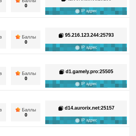
в
Баллы
0
IP адрес
95.216.123.244
:25793
в
Баллы
0
IP адрес
d1.gamely.pro
:25505
в
Баллы
0
IP адрес
d14.aurorix.net
:25157
в
Баллы
0
IP адрес