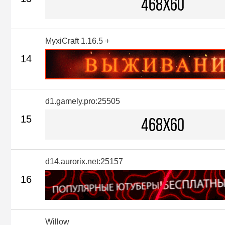
MyxiCraft 1.16.5 +
14
d1.gamely.pro:25505
15
d14.aurorix.net:25157
16
Willow