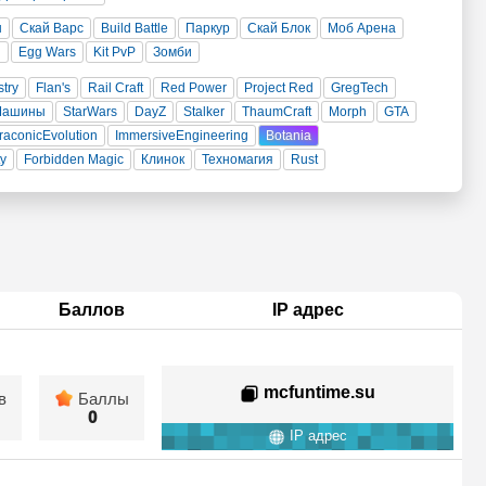
н
Скай Варс
Build Battle
Паркур
Скай Блок
Моб Арена
и
Egg Wars
Kit PvP
Зомби
stry
Flan's
Rail Craft
Red Power
Project Red
GregTech
Машины
StarWars
DayZ
Stalker
ThaumCraft
Morph
GTA
raconicEvolution
ImmersiveEngineering
Botania
ty
Forbidden Magic
Клинок
Техномагия
Rust
Баллов
IP адрес
mcfuntime.su
в
Баллы
0
IP адрес