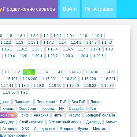
Продвижение сервера
Войти
Регистрация
10
1.8
1.8.1
1.8.9
1.9
1.9.1
1.9.4
1.10
1.10.1
1.12.2
1.13
1.13.1
1.13.2
1.14
1.14.1
1.14.2
1.14.3
1.16.1
1.16.2
1.16.3
1.16.4
1.16.5
1.17
1.17.1
1.18
1.19.4
1.20
1.20.1
1.20.2
1.20.3
1.20.4
1.20.5
1.1
1.2
1.6.1
1.11.4
1.14.0
1.14.20
1.14.30
1.14.60
1.16.101
1.16.200
1.16.201
1.16.210
1.16.220
1.16.221
1.17.41
1.18.0
1.19.0
1.19.10
1.19.20
1.19.22
1.19.30
1.19.60
1.21
 дюпа
Лицензия
Пиратские
PvP
Без PvP
Донат
Кланы
Херобрин
Тюрьма
Fly
Свадьбы
PvE
Roleplay
Гриф
Анархия
Читы
Наруто
Большой онлайн
Хардкор
Свой лаунчер
Бесплатный донат
Дискорд
Аниме
Атернос
ХВХ
Для девочек
Бедрок
Дуэли
Мистика
Для тренировки