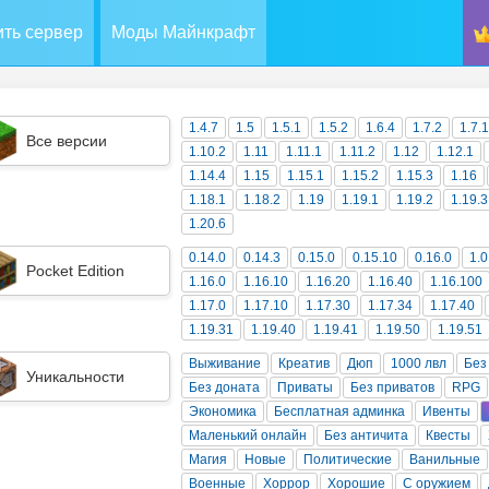
ть сервер
Моды Майнкрафт
1.4.7
1.5
1.5.1
1.5.2
1.6.4
1.7.2
1.7.
Все версии
1.10.2
1.11
1.11.1
1.11.2
1.12
1.12.1
1.14.4
1.15
1.15.1
1.15.2
1.15.3
1.16
1.18.1
1.18.2
1.19
1.19.1
1.19.2
1.19.3
1.20.6
0.14.0
0.14.3
0.15.0
0.15.10
0.16.0
1.0
Pocket Edition
1.16.0
1.16.10
1.16.20
1.16.40
1.16.100
1.17.0
1.17.10
1.17.30
1.17.34
1.17.40
1.19.31
1.19.40
1.19.41
1.19.50
1.19.51
Выживание
Креатив
Дюп
1000 лвл
Без
Уникальности
Без доната
Приваты
Без приватов
RPG
Экономика
Бесплатная админка
Ивенты
Маленький онлайн
Без античита
Квесты
Магия
Новые
Политические
Ванильные
Военные
Хоррор
Хорошие
С оружием