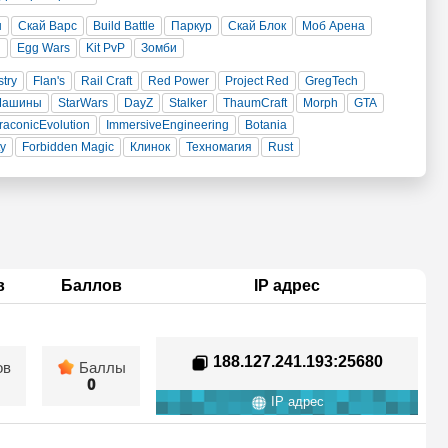
н
Скай Варс
Build Battle
Паркур
Скай Блок
Моб Арена
и
Egg Wars
Kit PvP
Зомби
stry
Flan's
Rail Craft
Red Power
Project Red
GregTech
Машины
StarWars
DayZ
Stalker
ThaumCraft
Morph
GTA
raconicEvolution
ImmersiveEngineering
Botania
ty
Forbidden Magic
Клинок
Техномагия
Rust
в
Баллов
IP адрес
188.127.241.193
:25680
ов
Баллы
0
IP адрес