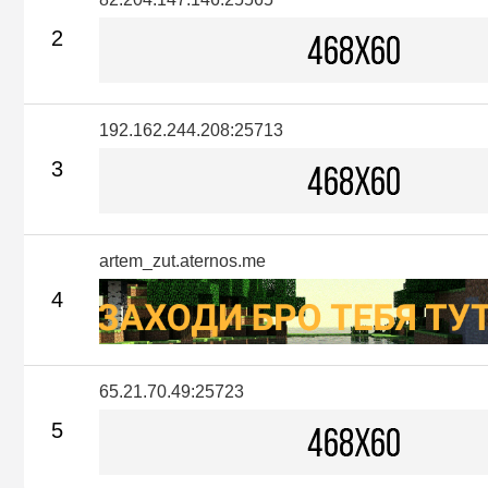
2
192.162.244.208:25713
3
artem_zut.aternos.me
4
65.21.70.49:25723
5