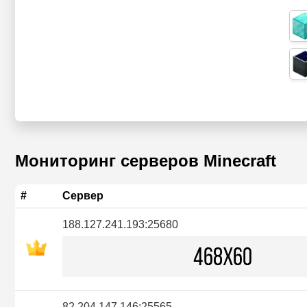
Мониторинг серверов Minecraft
#
Сервер
188.127.241.193:25680
82.204.147.146:25565