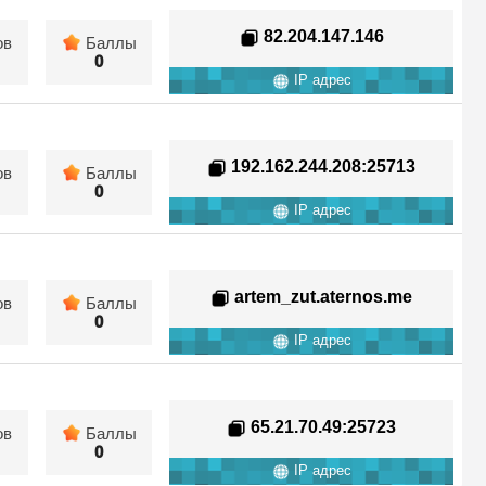
82.204.147.146
ов
Баллы
0
IP адрес
192.162.244.208
:25713
ов
Баллы
0
IP адрес
artem_zut.aternos.me
ов
Баллы
0
IP адрес
65.21.70.49
:25723
ов
Баллы
0
IP адрес