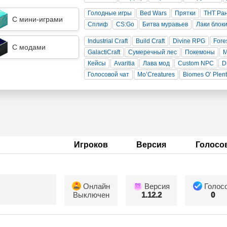
Голодные игры
Bed Wars
Прятки
ТНТ Ра
С мини-играми
Сплиф
CS:Go
Битва муравьев
Лаки блок
Industrial Craft
Build Craft
Divine RPG
Fore
С модами
GalactiCraft
Сумеречный лес
Покемоны
Кейсы
Avaritia
Лава мод
Custom NPC
D
Голосовой чат
Mo’Creatures
Biomes O’ Plen
Игроков
Версия
Голосо
Онлайн
Версия
Голос
Выключен
1.12.2
0