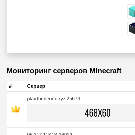
Мониторинг серверов Minecraft
#
Сервер
play.theneonx.xyz:25673
95.217.118.24:26922