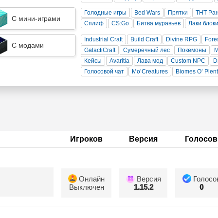
Голодные игры
Bed Wars
Прятки
ТНТ Ра
С мини-играми
Сплиф
CS:Go
Битва муравьев
Лаки блок
Industrial Craft
Build Craft
Divine RPG
Fore
С модами
GalactiCraft
Сумеречный лес
Покемоны
Кейсы
Avaritia
Лава мод
Custom NPC
D
Голосовой чат
Mo’Creatures
Biomes O’ Plen
Игроков
Версия
Голосов
Онлайн
Версия
Голосо
Выключен
1.15.2
0