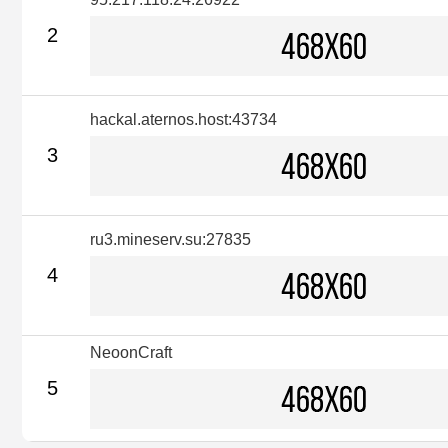
2
hackal.aternos.host:43734
3
ru3.mineserv.su:27835
4
NeoonCraft
5