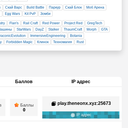
н
Скай Варс
Build Battle
Паркур
Скай Блок
Моб Арена
и
Egg Wars
Kit PvP
Зомби
stry
Flan's
Rail Craft
Red Power
Project Red
GregTech
Машины
StarWars
DayZ
Stalker
ThaumCraft
Morph
GTA
raconicEvolution
ImmersiveEngineering
Botania
ty
Forbidden Magic
Клинок
Техномагия
Rust
Баллов
IP адрес
play.theneonx.xyz
:25673
в
Баллы
0
IP адрес