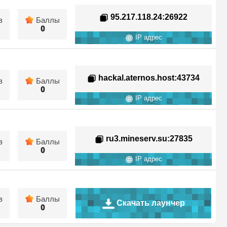
95.217.118.24
:26922
в
Баллы
0
IP адрес
hackal.aternos.host
:43734
в
Баллы
0
IP адрес
ru3.mineserv.su
:27835
в
Баллы
0
IP адрес
в
Баллы
Скачать лаунчер
0