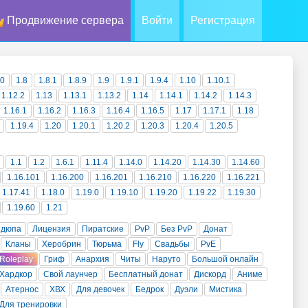
Продвижение сервера
Войти
Регистрация
10
1.8
1.8.1
1.8.9
1.9
1.9.1
1.9.4
1.10
1.10.1
1.12.2
1.13
1.13.1
1.13.2
1.14
1.14.1
1.14.2
1.14.3
1.16.1
1.16.2
1.16.3
1.16.4
1.16.5
1.17
1.17.1
1.18
1.19.4
1.20
1.20.1
1.20.2
1.20.3
1.20.4
1.20.5
1.1
1.2
1.6.1
1.11.4
1.14.0
1.14.20
1.14.30
1.14.60
1.16.101
1.16.200
1.16.201
1.16.210
1.16.220
1.16.221
1.17.41
1.18.0
1.19.0
1.19.10
1.19.20
1.19.22
1.19.30
1.19.60
1.21
 дюпа
Лицензия
Пиратские
PvP
Без PvP
Донат
Кланы
Херобрин
Тюрьма
Fly
Свадьбы
PvE
Roleplay
Гриф
Анархия
Читы
Наруто
Большой онлайн
Хардкор
Свой лаунчер
Бесплатный донат
Дискорд
Аниме
Атернос
ХВХ
Для девочек
Бедрок
Дуэли
Мистика
Для тренировки