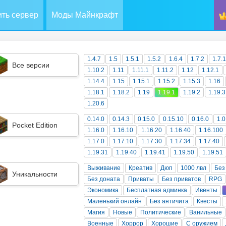
ть сервер
Моды Майнкрафт
1.4.7
1.5
1.5.1
1.5.2
1.6.4
1.7.2
1.7.
Все версии
1.10.2
1.11
1.11.1
1.11.2
1.12
1.12.1
1.14.4
1.15
1.15.1
1.15.2
1.15.3
1.16
1.18.1
1.18.2
1.19
1.19.1
1.19.2
1.19.3
1.20.6
0.14.0
0.14.3
0.15.0
0.15.10
0.16.0
1.0
Pocket Edition
1.16.0
1.16.10
1.16.20
1.16.40
1.16.100
1.17.0
1.17.10
1.17.30
1.17.34
1.17.40
1.19.31
1.19.40
1.19.41
1.19.50
1.19.51
Выживание
Креатив
Дюп
1000 лвл
Без
Уникальности
Без доната
Приваты
Без приватов
RPG
Экономика
Бесплатная админка
Ивенты
Маленький онлайн
Без античита
Квесты
Магия
Новые
Политические
Ванильные
Военные
Хоррор
Хорошие
С оружием