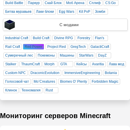
Build Battle
Паркур
Скай Блок
Моб Арена
Сплиф
CS:Go
Битва муравьев
Лаки блоки
Egg Wars
Kit PvP
Зомби
С модами
Industrial Craft
Build Craft
Divine RPG
Forestry
Flan's
Rail Craft
Red Power
Project Red
GregTech
GalactiCraft
Сумеречный лес
Покемоны
Машины
StarWars
DayZ
Stalker
ThaumCraft
Morph
GTA
Кейсы
Avaritia
Лава мод
Custom NPC
DraconicEvolution
ImmersiveEngineering
Botania
Голосовой чат
Mo’Creatures
Biomes O’ Plenty
Forbidden Magic
Клинок
Техномагия
Rust
Мониторинг серверов Minecraft