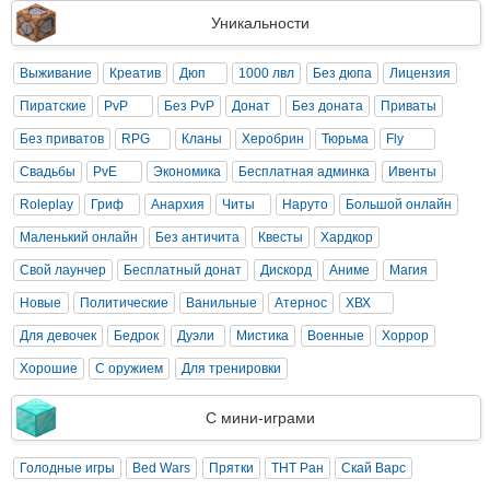
Уникальности
Выживание
Креатив
Дюп
1000 лвл
Без дюпа
Лицензия
Пиратские
PvP
Без PvP
Донат
Без доната
Приваты
Без приватов
RPG
Кланы
Херобрин
Тюрьма
Fly
Свадьбы
PvE
Экономика
Бесплатная админка
Ивенты
Roleplay
Гриф
Анархия
Читы
Наруто
Большой онлайн
Маленький онлайн
Без античита
Квесты
Хардкор
Свой лаунчер
Бесплатный донат
Дискорд
Аниме
Магия
Новые
Политические
Ванильные
Атернос
ХВХ
Для девочек
Бедрок
Дуэли
Мистика
Военные
Хоррор
Хорошие
С оружием
Для тренировки
С мини-играми
Голодные игры
Bed Wars
Прятки
ТНТ Ран
Скай Варс