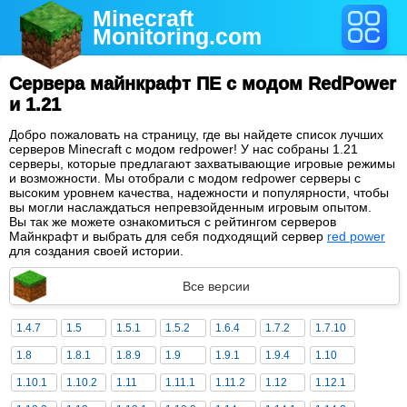
Minecraft
Monitoring
.com
Сервера майнкрафт ПЕ с модом RedPower
и 1.21
Добро пожаловать на страницу, где вы найдете список лучших
серверов Minecraft с модом redpower! У нас собраны 1.21
серверы, которые предлагают захватывающие игровые режимы
и возможности. Мы отобрали с модом redpower серверы с
высоким уровнем качества, надежности и популярности, чтобы
вы могли наслаждаться непревзойденным игровым опытом.
Вы так же можете ознакомиться с рейтингом серверов
Майнкрафт и выбрать для себя подходящий сервер
red power
для создания своей истории.
Все версии
1.4.7
1.5
1.5.1
1.5.2
1.6.4
1.7.2
1.7.10
1.8
1.8.1
1.8.9
1.9
1.9.1
1.9.4
1.10
1.10.1
1.10.2
1.11
1.11.1
1.11.2
1.12
1.12.1