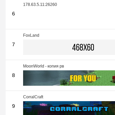
178.63.5.11:26260
6
FoxLand
7
MoonWorld - копия рв
8
CorralCraft
9