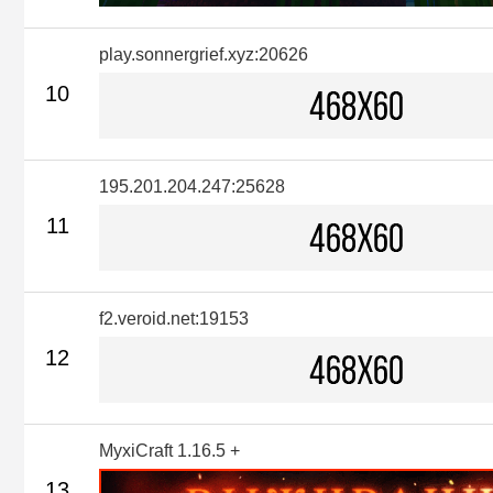
play.sonnergrief.xyz:20626
10
195.201.204.247:25628
11
f2.veroid.net:19153
12
MyxiCraft 1.16.5 +
13