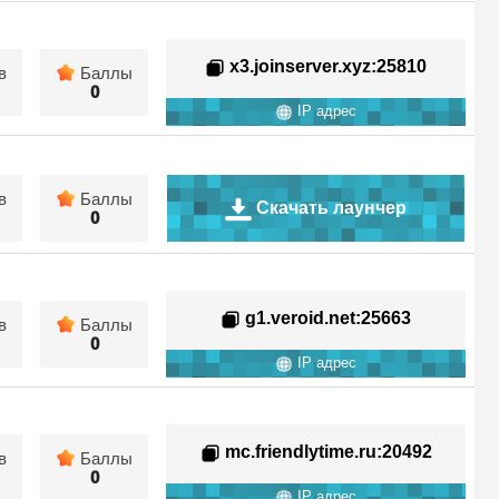
x3.joinserver.xyz
:25810
в
Баллы
0
IP адрес
в
Баллы
Скачать лаунчер
0
g1.veroid.net
:25663
в
Баллы
0
IP адрес
mc.friendlytime.ru
:20492
в
Баллы
0
IP адрес