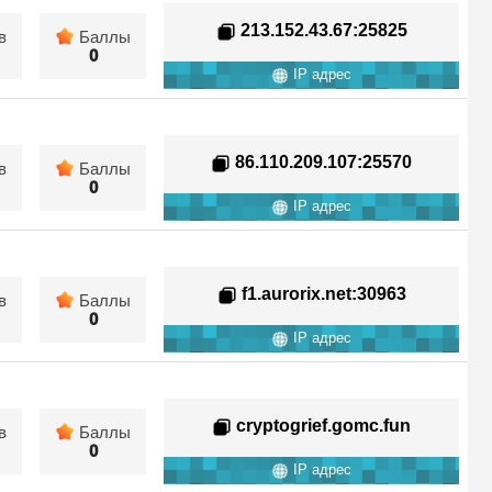
213.152.43.67
:25825
в
Баллы
0
IP адрес
86.110.209.107
:25570
в
Баллы
0
IP адрес
f1.aurorix.net
:30963
в
Баллы
0
IP адрес
cryptogrief.gomc.fun
в
Баллы
0
IP адрес