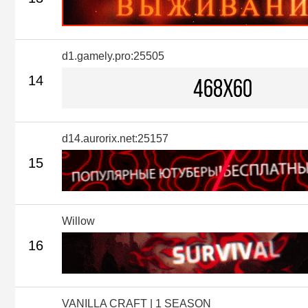
d1.gamely.pro:25505
14
d14.aurorix.net:25157
15
Willow
16
VANILLA CRAFT | 1 SEASON