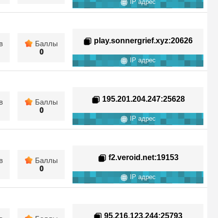
IP адрес
play.sonnergrief.xyz
:20626
в
Баллы
0
IP адрес
195.201.204.247
:25628
в
Баллы
0
IP адрес
f2.veroid.net
:19153
в
Баллы
0
IP адрес
95.216.123.244
:25793