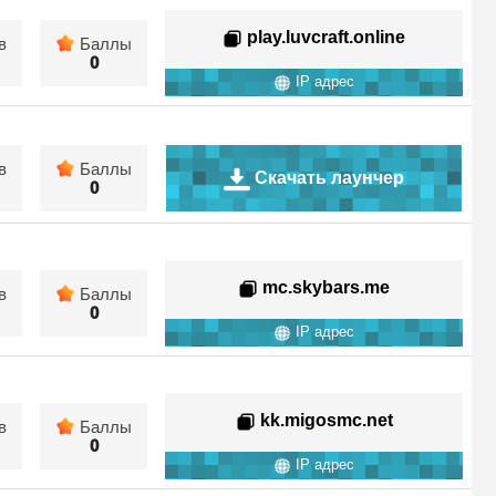
play.luvcraft.online
в
Баллы
0
IP адрес
в
Баллы
Скачать лаунчер
0
mc.skybars.me
в
Баллы
0
IP адрес
kk.migosmc.net
в
Баллы
0
IP адрес