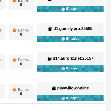
в
Баллы
0
IP адрес
d1.gamely.pro
:25505
в
Баллы
0
IP адрес
d14.aurorix.net
:25157
в
Баллы
0
IP адрес
playwillow.online
в
Баллы
0
IP адрес