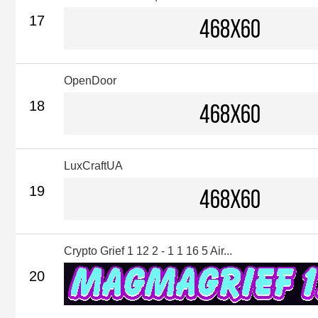
17
OpenDoor
18
LuxCraftUA
19
Crypto Grief 1 12 2 - 1 1 16 5 Air...
20