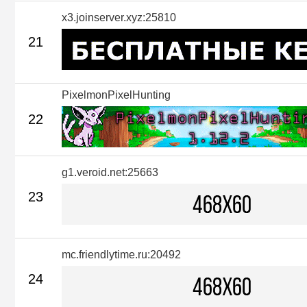
x3.joinserver.xyz:25810
21
PixelmonPixelHunting
22
g1.veroid.net:25663
23
mc.friendlytime.ru:20492
24