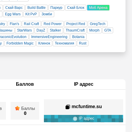
н
Скай Варс
Build Battle
Паркур
Скай Блок
Моб Арена
и
Egg Wars
Kit PvP
Зомби
stry
Flan's
Rail Craft
Red Power
Project Red
GregTech
Машины
StarWars
DayZ
Stalker
ThaumCraft
Morph
GTA
raconicEvolution
ImmersiveEngineering
Botania
ty
Forbidden Magic
Клинок
Техномагия
Rust
Баллов
IP адрес
mcfuntime.su
в
Баллы
0
IP адрес