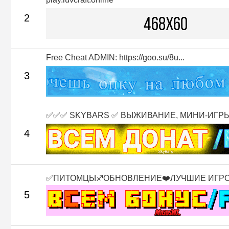
2
Free Cheat ADMIN: https://goo.su/8u...
3
✅✅✅ SKYBARS ✅ ВЫЖИВАНИЕ, МИНИ-ИГРЫ 
4
✅ПИТОМЦЫ♐ОБНОВЛЕНИЕ❤️ЛУЧШИЕ ИГР
5