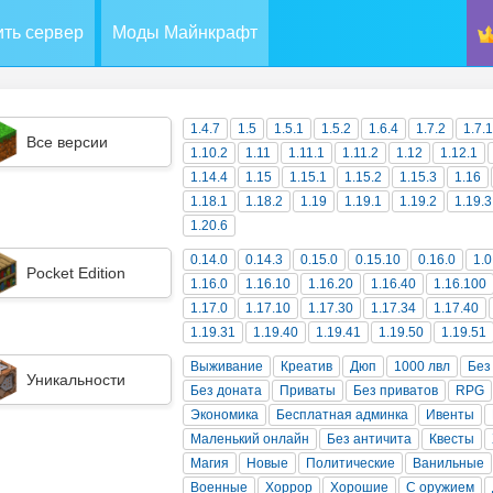
ть сервер
Моды Майнкрафт
1.4.7
1.5
1.5.1
1.5.2
1.6.4
1.7.2
1.7.
Все версии
1.10.2
1.11
1.11.1
1.11.2
1.12
1.12.1
1.14.4
1.15
1.15.1
1.15.2
1.15.3
1.16
1.18.1
1.18.2
1.19
1.19.1
1.19.2
1.19.3
1.20.6
0.14.0
0.14.3
0.15.0
0.15.10
0.16.0
1.0
Pocket Edition
1.16.0
1.16.10
1.16.20
1.16.40
1.16.100
1.17.0
1.17.10
1.17.30
1.17.34
1.17.40
1.19.31
1.19.40
1.19.41
1.19.50
1.19.51
Выживание
Креатив
Дюп
1000 лвл
Без
Уникальности
Без доната
Приваты
Без приватов
RPG
Экономика
Бесплатная админка
Ивенты
Маленький онлайн
Без античита
Квесты
Магия
Новые
Политические
Ванильные
Военные
Хоррор
Хорошие
С оружием