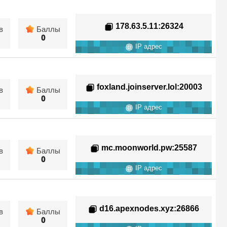
178.63.5.11
:26324
в
Баллы
0
IP адрес
foxland.joinserver.lol
:20003
в
Баллы
0
IP адрес
mc.moonworld.pw
:25587
в
Баллы
0
IP адрес
d16.apexnodes.xyz
:26866
в
Баллы
0