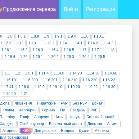
Продвижение сервера
Войти
Регистрация
10
1.8
1.8.1
1.8.9
1.9
1.9.1
1.9.4
1.10
1.10.1
1.12.2
1.13
1.13.1
1.13.2
1.14
1.14.1
1.14.2
1.14.3
1.16.1
1.16.2
1.16.3
1.16.4
1.16.5
1.17
1.17.1
1.18
1.19.4
1.20
1.20.1
1.20.2
1.20.3
1.20.4
1.20.5
1.1
1.2
1.6.1
1.11.4
1.14.0
1.14.20
1.14.30
1.14.60
1.16.101
1.16.200
1.16.201
1.16.210
1.16.220
1.16.221
1.17.41
1.18.0
1.19.0
1.19.10
1.19.20
1.19.22
1.19.30
1.19.60
1.21
 дюпа
Лицензия
Пиратские
PvP
Без PvP
Донат
Кланы
Херобрин
Тюрьма
Fly
Свадьбы
PvE
Roleplay
Гриф
Анархия
Читы
Наруто
Большой онлайн
Хардкор
Свой лаунчер
Бесплатный донат
Дискорд
Аниме
Атернос
ХВХ
Для девочек
Бедрок
Дуэли
Мистика
Для тренировки