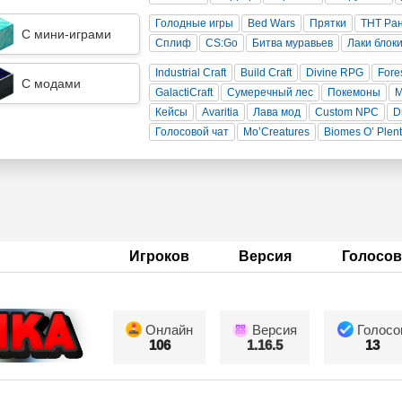
Голодные игры
Bed Wars
Прятки
ТНТ Ра
С мини-играми
Сплиф
CS:Go
Битва муравьев
Лаки блок
Industrial Craft
Build Craft
Divine RPG
Fore
С модами
GalactiCraft
Сумеречный лес
Покемоны
Кейсы
Avaritia
Лава мод
Custom NPC
D
Голосовой чат
Mo’Creatures
Biomes O’ Plen
Игроков
Версия
Голосов
Онлайн
Версия
Голосо
106
1.16.5
13