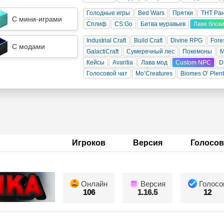
Голодные игры
Bed Wars
Прятки
ТНТ Ра
С мини-играми
Сплиф
CS:Go
Битва муравьев
Лаки блок
Industrial Craft
Build Craft
Divine RPG
Fore
С модами
GalactiCraft
Сумеречный лес
Покемоны
Кейсы
Avaritia
Лава мод
Custom NPC
D
Голосовой чат
Mo’Creatures
Biomes O’ Plen
Игроков
Версия
Голосов
Онлайн
Версия
Голосо
106
1.16.5
12