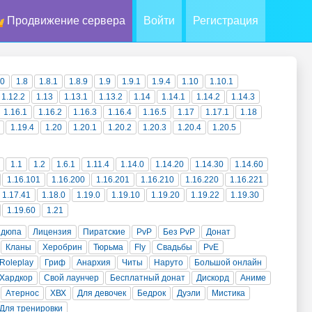
Продвижение сервера
Войти
Регистрация
10
1.8
1.8.1
1.8.9
1.9
1.9.1
1.9.4
1.10
1.10.1
1.12.2
1.13
1.13.1
1.13.2
1.14
1.14.1
1.14.2
1.14.3
1.16.1
1.16.2
1.16.3
1.16.4
1.16.5
1.17
1.17.1
1.18
1.19.4
1.20
1.20.1
1.20.2
1.20.3
1.20.4
1.20.5
1.1
1.2
1.6.1
1.11.4
1.14.0
1.14.20
1.14.30
1.14.60
1.16.101
1.16.200
1.16.201
1.16.210
1.16.220
1.16.221
1.17.41
1.18.0
1.19.0
1.19.10
1.19.20
1.19.22
1.19.30
1.19.60
1.21
 дюпа
Лицензия
Пиратские
PvP
Без PvP
Донат
Кланы
Херобрин
Тюрьма
Fly
Свадьбы
PvE
Roleplay
Гриф
Анархия
Читы
Наруто
Большой онлайн
Хардкор
Свой лаунчер
Бесплатный донат
Дискорд
Аниме
Атернос
ХВХ
Для девочек
Бедрок
Дуэли
Мистика
Для тренировки