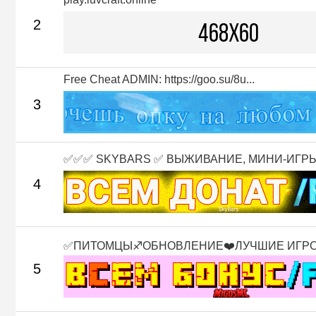
2
Free Cheat ADMIN: https://goo.su/8u...
3
✅✅✅ SKYBARS ✅ ВЫЖИВАНИЕ, МИНИ-ИГРЫ 
4
✅ПИТОМЦЫ♐ОБНОВЛЕНИЕ❤️ЛУЧШИЕ ИГР
5