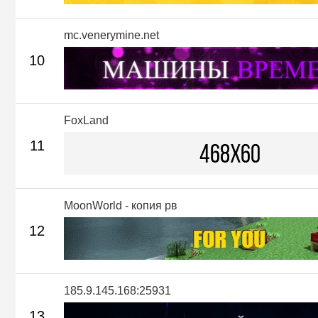
mc.venerymine.net
10
FoxLand
11
MoonWorld - копия рв
12
185.9.145.168:25931
13