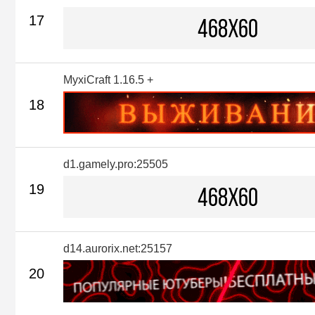
17
MyxiCraft 1.16.5 +
18
d1.gamely.pro:25505
19
d14.aurorix.net:25157
20