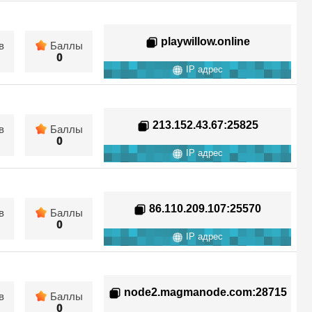
playwillow.online
в
Баллы
0
IP адрес
213.152.43.67
:25825
в
Баллы
0
IP адрес
86.110.209.107
:25570
в
Баллы
0
IP адрес
node2.magmanode.com
:28715
в
Баллы
0