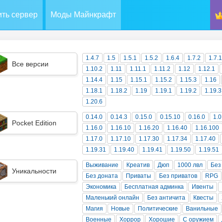
ть сервер
Моды Майнкрафт
1.4.7
1.5
1.5.1
1.5.2
1.6.4
1.7.2
1.7.
Все версии
1.10.2
1.11
1.11.1
1.11.2
1.12
1.12.1
1.14.4
1.15
1.15.1
1.15.2
1.15.3
1.16
1.18.1
1.18.2
1.19
1.19.1
1.19.2
1.19.3
1.20.6
0.14.0
0.14.3
0.15.0
0.15.10
0.16.0
1.0
Pocket Edition
1.16.0
1.16.10
1.16.20
1.16.40
1.16.100
1.17.0
1.17.10
1.17.30
1.17.34
1.17.40
1.19.31
1.19.40
1.19.41
1.19.50
1.19.51
Выживание
Креатив
Дюп
1000 лвл
Без
Уникальности
Без доната
Приваты
Без приватов
RPG
Экономика
Бесплатная админка
Ивенты
Маленький онлайн
Без античита
Квесты
Магия
Новые
Политические
Ванильные
Военные
Хоррор
Хорошие
С оружием