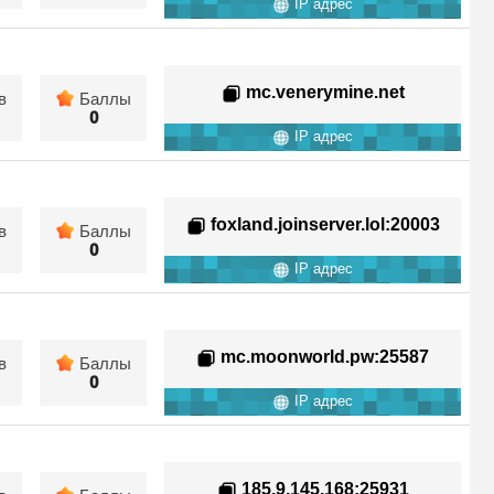
IP адрес
mc.venerymine.net
в
Баллы
0
IP адрес
foxland.joinserver.lol
:20003
в
Баллы
0
IP адрес
mc.moonworld.pw
:25587
в
Баллы
0
IP адрес
185.9.145.168
:25931