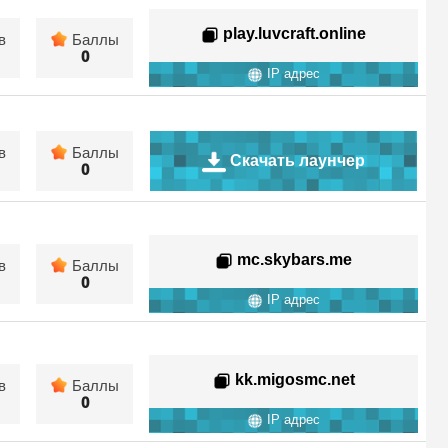
play.luvcraft.online
в
Баллы
0
IP адрес
в
Баллы
Скачать лаунчер
0
mc.skybars.me
в
Баллы
0
IP адрес
kk.migosmc.net
в
Баллы
0
IP адрес