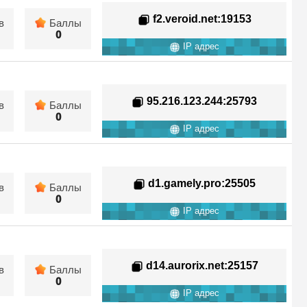
f2.veroid.net
:19153
в
Баллы
0
IP адрес
95.216.123.244
:25793
в
Баллы
0
IP адрес
d1.gamely.pro
:25505
в
Баллы
0
IP адрес
d14.aurorix.net
:25157
в
Баллы
0
IP адрес