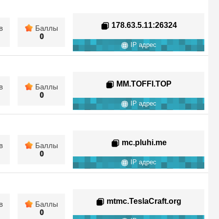
178.63.5.11
:26324
в
Баллы
0
IP адрес
MM.TOFFI.TOP
в
Баллы
0
IP адрес
mc.pluhi.me
в
Баллы
0
IP адрес
mtmc.TeslaCraft.org
в
Баллы
0