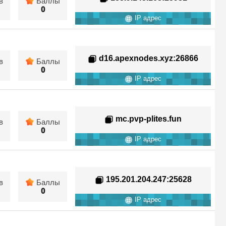
в
Баллы
0
IP адрес
d16.apexnodes.xyz
:26866
в
Баллы
0
IP адрес
mc.pvp-plites.fun
в
Баллы
0
IP адрес
195.201.204.247
:25628
в
Баллы
0
IP адрес