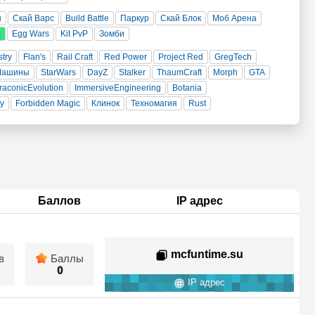
н
Скай Варс
Build Battle
Паркур
Скай Блок
Моб Арена
и
Egg Wars
Kit PvP
Зомби
stry
Flan's
Rail Craft
Red Power
Project Red
GregTech
Машины
StarWars
DayZ
Stalker
ThaumCraft
Morph
GTA
raconicEvolution
ImmersiveEngineering
Botania
ty
Forbidden Magic
Клинок
Техномагия
Rust
Баллов
IP адрес
mcfuntime.su
в
Баллы
0
IP адрес