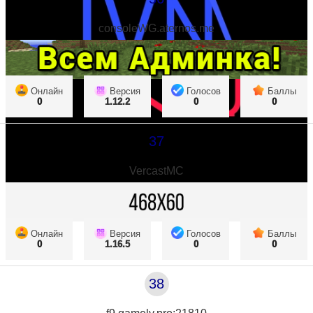
consoleWG.aternos.me
Онлайн
Версия
Голосов
Баллы
0
1.12.2
0
0
37
VercastMC
Онлайн
Версия
Голосов
Баллы
0
1.16.5
0
0
38