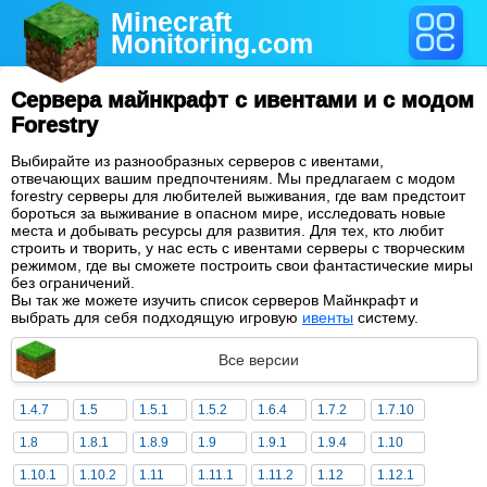
Minecraft
Monitoring
.com
Сервера майнкрафт с ивентами и с модом
Forestry
Выбирайте из разнообразных серверов с ивентами,
отвечающих вашим предпочтениям. Мы предлагаем с модом
forestry серверы для любителей выживания, где вам предстоит
бороться за выживание в опасном мире, исследовать новые
места и добывать ресурсы для развития. Для тех, кто любит
строить и творить, у нас есть с ивентами серверы с творческим
режимом, где вы сможете построить свои фантастические миры
без ограничений.
Вы так же можете изучить список серверов Майнкрафт и
выбрать для себя подходящую игровую
ивенты
систему.
Все версии
1.4.7
1.5
1.5.1
1.5.2
1.6.4
1.7.2
1.7.10
1.8
1.8.1
1.8.9
1.9
1.9.1
1.9.4
1.10
1.10.1
1.10.2
1.11
1.11.1
1.11.2
1.12
1.12.1