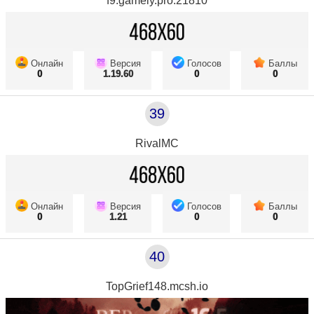
f9.gamely.pro:21810
Онлайн
Версия
Голосов
Баллы
0
1.19.60
0
0
39
RivalMC
Онлайн
Версия
Голосов
Баллы
0
1.21
0
0
40
TopGrief148.mcsh.io