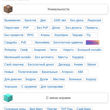
Уникальности
Выживание
Креатив
Дюп
1000 лвл
Без дюпа
Лицензия
Пиратские
PvP
Без PvP
Донат
Без доната
Приваты
Без приватов
RPG
Кланы
Херобрин
Тюрьма
Fly
Свадьбы
PvE
Экономика
Бесплатная админка
Ивенты
Roleplay
Гриф
Анархия
Читы
Наруто
Большой онлайн
Маленький онлайн
Без античита
Квесты
Хардкор
Свой лаунчер
Бесплатный донат
Дискорд
Аниме
Магия
Новые
Политические
Ванильные
Атернос
ХВХ
Для девочек
Бедрок
Дуэли
Мистика
Военные
Хоррор
Хорошие
С оружием
Для тренировки
С мини-играми
Голодные игры
Bed Wars
Прятки
ТНТ Ран
Скай Варс