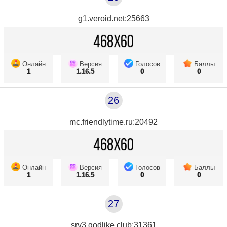
g1.veroid.net:25663
Онлайн
Версия
Голосов
Баллы
1
1.16.5
0
0
26
mc.friendlytime.ru:20492
Онлайн
Версия
Голосов
Баллы
1
1.16.5
0
0
27
srv3.godlike.club:31361