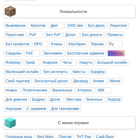
Уникальности
Выживание
Креатив
Дюп
1000 лвл
Без дюпа
Лицензия
Пиратские
PvP
Без PvP
Донат
Без доната
Приваты
Без приватов
RPG
Кланы
Херобрин
Тюрьма
Fly
Свадьбы
PvE
Экономика
Бесплатная админка
Ивенты
Roleplay
Гриф
Анархия
Читы
Наруто
Большой онлайн
Маленький онлайн
Без античита
Квесты
Хардкор
Свой лаунчер
Бесплатный донат
Дискорд
Аниме
Магия
Новые
Политические
Ванильные
Атернос
ХВХ
Для девочек
Бедрок
Дуэли
Мистика
Военные
Хоррор
Хорошие
С оружием
Для тренировки
С мини-играми
Голодные игры
Bed Wars
Прятки
ТНТ Ран
Скай Варс