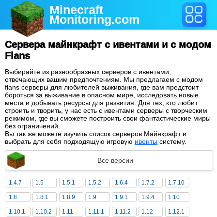
Minecraft
Monitoring
.com
Сервера майнкрафт с ивентами и с модом
Flans
Выбирайте из разнообразных серверов с ивентами,
отвечающих вашим предпочтениям. Мы предлагаем с модом
flans серверы для любителей выживания, где вам предстоит
бороться за выживание в опасном мире, исследовать новые
места и добывать ресурсы для развития. Для тех, кто любит
строить и творить, у нас есть с ивентами серверы с творческим
режимом, где вы сможете построить свои фантастические миры
без ограничений.
Вы так же можете изучить список серверов Майнкрафт и
выбрать для себя подходящую игровую
ивенты
систему.
Все версии
1.4.7
1.5
1.5.1
1.5.2
1.6.4
1.7.2
1.7.10
1.8
1.8.1
1.8.9
1.9
1.9.1
1.9.4
1.10
1.10.1
1.10.2
1.11
1.11.1
1.11.2
1.12
1.12.1