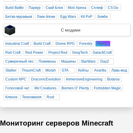
Build Battle
Паркур
Скай Блок
Моб Арена
Сплиф
CS:Go
Битва муравьев
Лаки блоки
Egg Wars
Kit PvP
Зомби
С модами
Industrial Craft
Build Craft
Divine RPG
Forestry
Flan's
Rail Craft
Red Power
Project Red
GregTech
GalactiCraft
Сумеречный лес
Покемоны
Машины
StarWars
DayZ
Stalker
ThaumCraft
Morph
GTA
Кейсы
Avaritia
Лава мод
Custom NPC
DraconicEvolution
ImmersiveEngineering
Botania
Голосовой чат
Mo’Creatures
Biomes O’ Plenty
Forbidden Magic
Клинок
Техномагия
Rust
Мониторинг серверов Minecraft