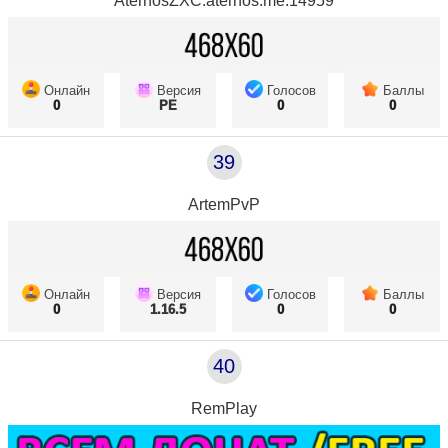
AternosZXC.aternos.me:14959
Онлайн
Версия
Голосов
Баллы
0
PE
0
0
39
ArtemPvP
Онлайн
Версия
Голосов
Баллы
0
1.16.5
0
0
40
RemPlay