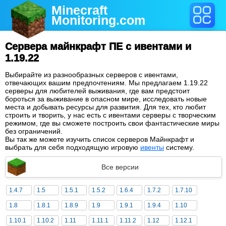
Minecraft
Monitoring
.com
Сервера майнкрафт ПЕ с ивентами и
1.19.22
Выбирайте из разнообразных серверов с ивентами,
отвечающих вашим предпочтениям. Мы предлагаем 1.19.22
серверы для любителей выживания, где вам предстоит
бороться за выживание в опасном мире, исследовать новые
места и добывать ресурсы для развития. Для тех, кто любит
строить и творить, у нас есть с ивентами серверы с творческим
режимом, где вы сможете построить свои фантастические миры
без ограничений.
Вы так же можете изучить список серверов Майнкрафт и
выбрать для себя подходящую игровую
ивенты
систему.
Все версии
1.4.7
1.5
1.5.1
1.5.2
1.6.4
1.7.2
1.7.10
1.8
1.8.1
1.8.9
1.9
1.9.1
1.9.4
1.10
1.10.1
1.10.2
1.11
1.11.1
1.11.2
1.12
1.12.1