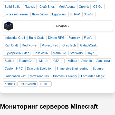
Build Battle
Паркур
Скай Блок
Моб Арена
Сплиф
CS:Go
Битва муравьев
Лаки блоки
Egg Wars
Kit PvP
Зомби
С модами
Industrial Craft
Build Craft
Divine RPG
Forestry
Flan's
Rail Craft
Red Power
Project Red
GregTech
GalactiCraft
Сумеречный лес
Покемоны
Машины
StarWars
DayZ
Stalker
ThaumCraft
Morph
GTA
Кейсы
Avaritia
Лава мод
Custom NPC
DraconicEvolution
ImmersiveEngineering
Botania
Голосовой чат
Mo’Creatures
Biomes O’ Plenty
Forbidden Magic
Клинок
Техномагия
Rust
Мониторинг серверов Minecraft