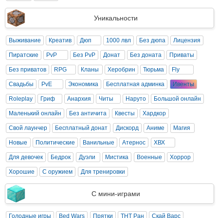
Уникальности
Выживание
Креатив
Дюп
1000 лвл
Без дюпа
Лицензия
Пиратские
PvP
Без PvP
Донат
Без доната
Приваты
Без приватов
RPG
Кланы
Херобрин
Тюрьма
Fly
Свадьбы
PvE
Экономика
Бесплатная админка
Ивенты
Roleplay
Гриф
Анархия
Читы
Наруто
Большой онлайн
Маленький онлайн
Без античита
Квесты
Хардкор
Свой лаунчер
Бесплатный донат
Дискорд
Аниме
Магия
Новые
Политические
Ванильные
Атернос
ХВХ
Для девочек
Бедрок
Дуэли
Мистика
Военные
Хоррор
Хорошие
С оружием
Для тренировки
С мини-играми
Голодные игры
Bed Wars
Прятки
ТНТ Ран
Скай Варс