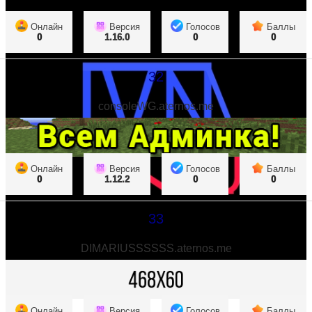
Онлайн
Версия
Голосов
Баллы
0
1.16.0
0
0
32
consoleWG.aternos.me
Онлайн
Версия
Голосов
Баллы
0
1.12.2
0
0
33
DIMARIUSSSSSS.aternos.me
Онлайн
Версия
Голосов
Баллы