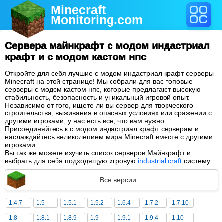
Minecraft
Monitoring
.com
Сервера майнкрафт с модом индастриал
крафт и с модом кастом нпс
Откройте для себя лучшие с модом индастриал крафт серверы
Minecraft на этой странице! Мы собрали для вас топовые
серверы с модом кастом нпс, которые предлагают высокую
стабильность, безопасность и уникальный игровой опыт.
Независимо от того, ищете ли вы сервер для творческого
строительства, выживания в опасных условиях или сражений с
другими игроками, у нас есть все, что вам нужно.
Присоединяйтесь к с модом индастриал крафт серверам и
наслаждайтесь великолепием мира Minecraft вместе с другими
игроками.
Вы так же можете изучить список серверов Майнкрафт и
выбрать для себя подходящую игровую
industrial craft
систему.
Все версии
1.4.7
1.5
1.5.1
1.5.2
1.6.4
1.7.2
1.7.10
1.8
1.8.1
1.8.9
1.9
1.9.1
1.9.4
1.10