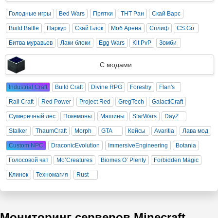
Голодные игры
Bed Wars
Прятки
ТНТ Ран
Скай Варс
Build Battle
Паркур
Скай Блок
Моб Арена
Сплиф
CS:Go
Битва муравьев
Лаки блоки
Egg Wars
Kit PvP
Зомби
С модами
Industrial Craft
Build Craft
Divine RPG
Forestry
Flan's
Rail Craft
Red Power
Project Red
GregTech
GalactiCraft
Сумеречный лес
Покемоны
Машины
StarWars
DayZ
Stalker
ThaumCraft
Morph
GTA
Кейсы
Avaritia
Лава мод
Custom NPC
DraconicEvolution
ImmersiveEngineering
Botania
Голосовой чат
Mo’Creatures
Biomes O’ Plenty
Forbidden Magic
Клинок
Техномагия
Rust
Мониторинг серверов Minecraft