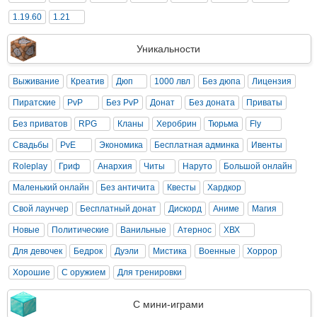
1.19.60
1.21
Уникальности
Выживание
Креатив
Дюп
1000 лвл
Без дюпа
Лицензия
Пиратские
PvP
Без PvP
Донат
Без доната
Приваты
Без приватов
RPG
Кланы
Херобрин
Тюрьма
Fly
Свадьбы
PvE
Экономика
Бесплатная админка
Ивенты
Roleplay
Гриф
Анархия
Читы
Наруто
Большой онлайн
Маленький онлайн
Без античита
Квесты
Хардкор
Свой лаунчер
Бесплатный донат
Дискорд
Аниме
Магия
Новые
Политические
Ванильные
Атернос
ХВХ
Для девочек
Бедрок
Дуэли
Мистика
Военные
Хоррор
Хорошие
С оружием
Для тренировки
С мини-играми