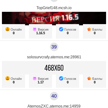
TopGrief148.mcsh.io
Онлайн
Версия
Голосов
Баллы
0
1.16.5
0
0
39
solosurvcrafy.aternos.me:28961
Онлайн
Версия
Голосов
Баллы
0
1.17
0
0
40
AternosZXC.aternos.me:14959