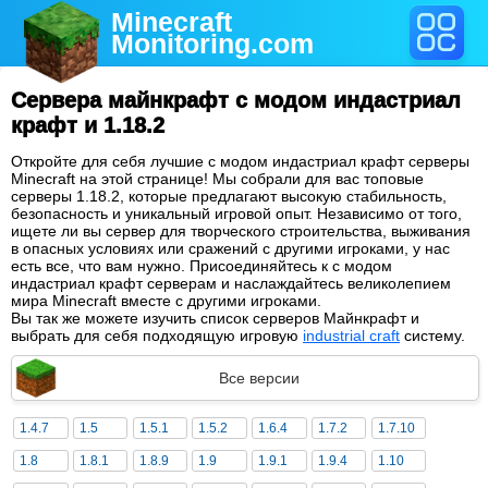
Minecraft
Monitoring
.com
Сервера майнкрафт с модом индастриал
крафт и 1.18.2
Откройте для себя лучшие с модом индастриал крафт серверы
Minecraft на этой странице! Мы собрали для вас топовые
серверы 1.18.2, которые предлагают высокую стабильность,
безопасность и уникальный игровой опыт. Независимо от того,
ищете ли вы сервер для творческого строительства, выживания
в опасных условиях или сражений с другими игроками, у нас
есть все, что вам нужно. Присоединяйтесь к с модом
индастриал крафт серверам и наслаждайтесь великолепием
мира Minecraft вместе с другими игроками.
Вы так же можете изучить список серверов Майнкрафт и
выбрать для себя подходящую игровую
industrial craft
систему.
Все версии
1.4.7
1.5
1.5.1
1.5.2
1.6.4
1.7.2
1.7.10
1.8
1.8.1
1.8.9
1.9
1.9.1
1.9.4
1.10