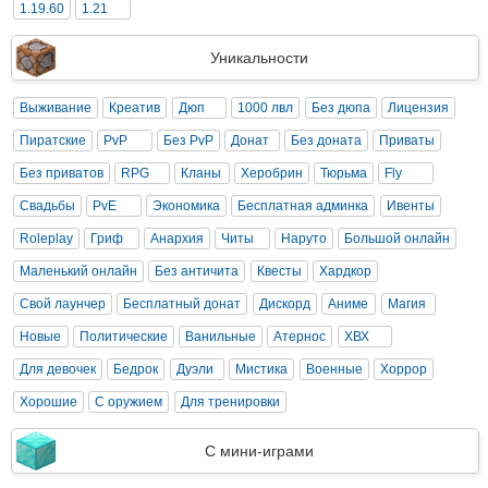
1.19.60
1.21
Уникальности
Выживание
Креатив
Дюп
1000 лвл
Без дюпа
Лицензия
Пиратские
PvP
Без PvP
Донат
Без доната
Приваты
Без приватов
RPG
Кланы
Херобрин
Тюрьма
Fly
Свадьбы
PvE
Экономика
Бесплатная админка
Ивенты
Roleplay
Гриф
Анархия
Читы
Наруто
Большой онлайн
Маленький онлайн
Без античита
Квесты
Хардкор
Свой лаунчер
Бесплатный донат
Дискорд
Аниме
Магия
Новые
Политические
Ванильные
Атернос
ХВХ
Для девочек
Бедрок
Дуэли
Мистика
Военные
Хоррор
Хорошие
С оружием
Для тренировки
С мини-играми