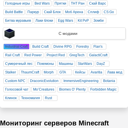
Голодные игры
Bed Wars
Прятки
ТНТ Ран
Скай Варс
Build Battle
Паркур
Скай Блок
Моб Арена
Сплиф
CS:Go
Битва муравьев
Лаки блоки
Egg Wars
Kit PvP
Зомби
С модами
Industrial Craft
Build Craft
Divine RPG
Forestry
Flan's
Rail Craft
Red Power
Project Red
GregTech
GalactiCraft
Сумеречный лес
Покемоны
Машины
StarWars
DayZ
Stalker
ThaumCraft
Morph
GTA
Кейсы
Avaritia
Лава мод
Custom NPC
DraconicEvolution
ImmersiveEngineering
Botania
Голосовой чат
Mo’Creatures
Biomes O’ Plenty
Forbidden Magic
Клинок
Техномагия
Rust
Мониторинг серверов Minecraft