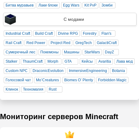
Битва муравьев
Лаки блоки
Egg Wars
Kit PvP
Зомби
С модами
Industrial Craft
Build Craft
Divine RPG
Forestry
Flan's
Rail Craft
Red Power
Project Red
GregTech
GalactiCraft
Сумеречный лес
Покемоны
Машины
StarWars
DayZ
Stalker
ThaumCraft
Morph
GTA
Кейсы
Avaritia
Лава мод
Custom NPC
DraconicEvolution
ImmersiveEngineering
Botania
Голосовой чат
Mo’Creatures
Biomes O’ Plenty
Forbidden Magic
Клинок
Техномагия
Rust
Мониторинг серверов Minecraft