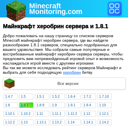
Minecraft
Monitoring
.com
Майнкрафт херобрин сервера и 1.8.1
Добро пожаловать на нашу страницу со списком серверов
Minecraft майнкрафт херобрин сервера, где вы найдете
разнообразие 1.8.1 серверов, специально подобранных для
вашего удовольствия. Мы собрали самые популярные и
востребованные майнкрафт херобрин сервера серверы, чтобы
предложить вам непревзойденный игровой опыт и возможность
наслаждаться игрой вместе с другими игроками.
Вы так же можете исследовать рейтинг серверов Майнкрафт и
выбрать для себя подходящую
херобрин
битву.
Все версии
1.4.7
1.5
1.5.1
1.5.2
1.6.4
1.7.2
1.7.10
1.8
1.8.1
1.8.9
1.9
1.9.1
1.9.4
1.10
1.10.1
1.10.2
1.11
1.11.1
1.11.2
1.12
1.12.1
1.12.2
1.13
1.13.1
1.13.2
1.14
1.14.1
1.14.2