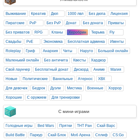
Выживание
Креатив
Дюп
1000 лвл
Без дюпа
Лицензия
Пиратские
PvP
Без PvP
Донат
Без доната
Приваты
Без приватов
RPG
Кланы
Херобрин
Тюрьма
Fly
Свадьбы
PvE
Экономика
Бесплатная админка
Ивенты
Roleplay
Гриф
Анархия
Читы
Наруто
Большой онлайн
Маленький онлайн
Без античита
Квесты
Хардкор
Свой лаунчер
Бесплатный донат
Дискорд
Аниме
Магия
Новые
Политические
Ванильные
Атернос
ХВХ
Для девочек
Бедрок
Дуэли
Мистика
Военные
Хоррор
Хорошие
С оружием
Для тренировки
С мини-играми
Голодные игры
Bed Wars
Прятки
ТНТ Ран
Скай Варс
Build Battle
Паркур
Скай Блок
Моб Арена
Сплиф
CS:Go